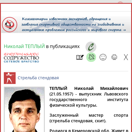
Николай ТЕПЛЫЙ
в публикациях
9 августа 2026 года,
13:26
СПОРТСМЕНЫ, ТРЕНЕРЫ И СПЕЦИАЛИСТЫ
13181
персон
Расширенный поиск
Найдено:
ТЕПЛЫЙ Николай Михайлович
(21.05.1957) - выпускник Львовского
государственного института
Стрельба стендовая
физической культуры.
Заслуженный мастер спорта
(стрельба стендовая, скит).
Аслаудин
Елена
Мария
Юлия
АБАЕВ
АБАИМОВА
АБАКУМОВА
АБАЛАКИНА
Родился в Кемеровской обл. Живет в