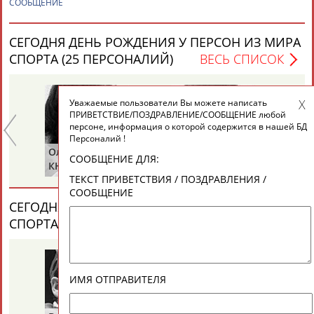
СООБЩЕНИЕ
ЕЩЁ ПЕРСОНЫ
СЕГОДНЯ ДЕНЬ РОЖДЕНИЯ У ПЕРСОН ИЗ МИРА
24 персон из 13181
СПОРТА (25 ПЕРСОНАЛИЙ)
ВЕСЬ СПИСОК
Уважаемые пользователи Вы можете написать
ТАБЛО АКТИВНОСТИ
ПРИВЕТСТВИЕ/ПОЗДРАВЛЕНИЕ/СООБЩЕНИЕ любой
персоне, информация о которой содержится в нашей БД
Персоналий !
Ольга
Ольга
Се
ЦЕЛИ ПРОЕКТА
КОНТАКТЫ
НАШИ КНОПКИ
РЕКЛАМА
СООБЩЕНИЕ ДЛЯ:
Е
КНЯЗЕВА
БЕЛОВА
ЛА
ТЕКСТ ПРИВЕТСТВИЯ / ПОЗДРАВЛЕНИЯ /
СООБЩЕНИЕ
СЕГОДНЯ ДЕНЬ ПАМЯТИ У ПЕРСОН ИЗ МИРА
СПОРТА (2 ПЕРСОНАЛИЙ)
ВЕСЬ СПИСОК
Вопросы сотрудничества и совместной деятельности
inform@infosport.ru
Адресов в новостной рассылке: 996
Подпишись
ИМЯ ОТПРАВИТЕЛЯ
©
Стадион, 1998-2026