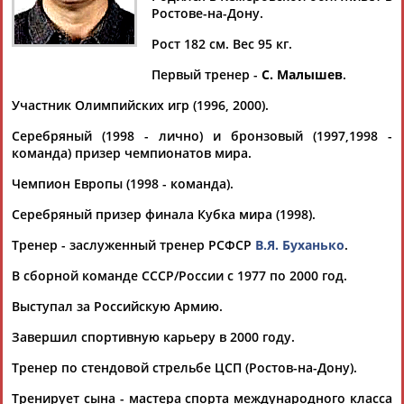
Ростове-на-Дону.
Рост 182 см. Вес 95 кг.
Первый тренер -
С. Малышев
.
Дмитрий
Тамилла
Рамазан
Ростом
АБАРЕНОВ
АБАСОВА
АБАЧАРАЕВ
АБАШИДЗЕ
Участник Олимпийских игр (1996, 2000).
Серебряный (1998 - лично) и бронзовый (1997,1998 -
команда) призер чемпионатов мира.
Чемпион Европы (1998 - команда).
Флюра
Татьяна
Акжана
Артур
АББАТЕ-
АББЯСОВА
АБДИКАРИМОВА
АБДРАХМАНОВ
Серебряный призер финала Кубка мира (1998).
БУЛАТОВА
Тренер - заслуженный тренер РСФСР
В.Я. Буханько
.
В сборной команде СССР/России с 1977 по 2000 год.
Выступал за Российскую Армию.
Завершил спортивную карьеру в 2000 году.
Тренер по стендовой стрельбе ЦСП (Ростов-на-Дону).
Тренирует сына - мастера спорта международного класса