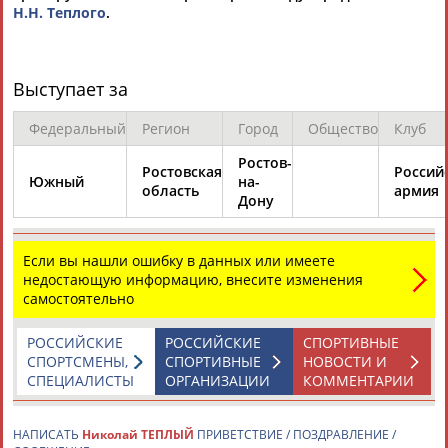
Н.Н. Теплого
.
Выступает за
Федеральный
Регион
Город
Общество
Клуб
Каримжан
Аделя
Андрей
Герман
Ростов-
АБДРАХМАНОВ
АБДРАХМАНОВА
АБДУВАЛИЕВ
АБДУЛАЕВ
Ростовская
Россий
Южный
на-
область
армия
Дону
Если вы нашли ошибку в данных или имеете
Рамазан
Тагир
Камиль
Загалав
недостающую информацию, внесите изменения
АБДУЛАЕВ
АБДУЛАЕВ
АБДУЛАЗИЗОВ
АБДУЛБЕКОВ
самостоятельно
РОССИЙСКИЕ
РОССИЙСКИЕ
СПОРТИВНЫЕ
СПОРТСМЕНЫ,
СПОРТИВНЫЕ
НОВОСТИ И
Камалудин
Абдула
Магомед
Назир
СПЕЦИАЛИСТЫ
ОРГАНИЗАЦИИ
КОММЕНТАРИИ
АБДУЛДАУДОВ
АБДУЛЖАЛИЛОВ
АБДУЛКАГИРОВ
АБДУЛЛАЕВ
НАПИСАТЬ
Николай ТЕПЛЫЙ
ПРИВЕТСТВИЕ / ПОЗДРАВЛЕНИЕ /