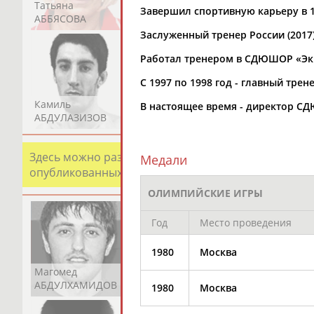
Татьяна
Акжана
Артур
Завершил спортивную карьеру в 1
АББЯСОВА
АБДИКАРИМОВА
АБДРАХМАНОВ
Заслуженный тренер России (2017)
Работал тренером в СДЮШОР «Экр
С 1997 по 1998 год - главный тр
Камиль
Загалав
Камалудин
В настоящее время - директор СД
АБДУЛАЗИЗОВ
АБДУЛБЕКОВ
АБДУЛДАУДОВ
Здесь можно разместить информацию о хорошо изв
Медали
опубликованных записях. Страна должна знать свои
ОЛИМПИЙСКИЕ ИГРЫ
Год
Место проведения
1980
Москва
Магомед
Шамиль
Адлан
АБДУЛХАМИДОВ
АБДУРАХМАНОВ
АБДУРАШИДОВ
1980
Москва