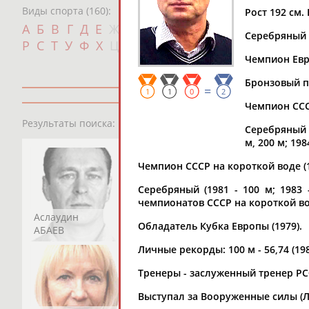
Виды спорта (160):
Рост 192 см. 
Дат
А
Б
В
Г
Д
Е
Ж
З
И
К
Л
М
Н
О
П
Серебряный п
с
Р
С
Т
У
Ф
Х
Ц
Ч
Ш
Щ
Э
Ю
Я
Чемпион Евро
Бронзовый пр
=
1
1
0
2
Чемпион СССР 
13181
персон
Результаты поиска:
Серебряный (1
м, 200 м; 19
Чемпион СССР на короткой воде (198
Серебряный (1981 - 100 м; 1983 
чемпионатов СССР на короткой во
Аслаудин
Елена
Мария
Обладатель Кубка Европы (1979).
АБАЕВ
АБАИМОВА
АБАКУМОВА
Личные рекорды: 100 м - 56,74 (1981)
Тренеры - заслуженный тренер Р
Выступал за Вооруженные силы (Л