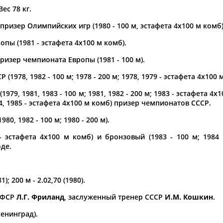
Вес 78 кг.
а рождения
ризер Олимпийских игр (1980 - 100 м, эстафета 4х100 м комб)
по
чч
мм
год
чч
мм
год
пы (1981 - эстафета 4х100 м комб).
изер чемпионата Европы (1981 - 100 м).
(1978, 1982 - 100 м; 1978 - 200 м; 1978, 1979 - эстафета 4х100 
979, 1981, 1983 - 100 м; 1981, 1982 - 200 м; 1983 - эстафета 4х
84, 1985 - эстафета 4х100 м комб) призер чемпионатов СССР.
0, 1982 - 100 м; 1980 - 200 м).
- эстафета 4х100 м комб) и бронзовый (1983 - 100 м; 1984
де.
Юлия
Дмитрий
Тамилла
АБАЛАКИНА
АБАРЕНОВ
АБАСОВА
; 200 м - 2.02,70 (1980).
СФСР
Л.Г. Фриланд
, заслуженный тренер СССР
И.М. Кошкин
.
енинград).