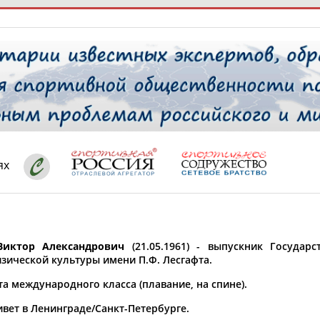
РЕСУРСНАЯ ПЛОЩАДКА
ТАБЛО АК
 специалисты
ях
ставляет регион*
 выбран
иктор Александрович
(21.05.1961) - выпускник Государ
* для действующих спортсменов
то рождения
изической культуры имени П.Ф. Лесгафта.
 выбран
а международного класса (плавание, на спине).
ион проживания
ивет в Ленинграде/Санкт-Петербурге.
 выбран