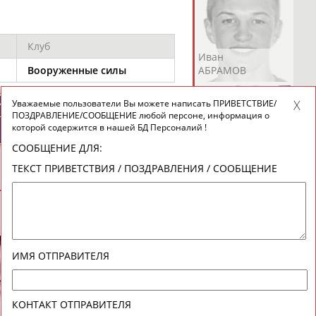
Клуб
Андрей
Валерий
Иван
АБРАМОВ
АБРАМОВ
АБРАМОВ
Вооруженные силы
Уважаемые пользователи Вы можете написать ПРИВЕТСТВИЕ/
ИЙСКИЕ
СПОРТИВНЫЕ
ПОЗДРАВЛЕНИЕ/СООБЩЕНИЕ любой персоне, информация о
ТИВНЫЕ
НОВОСТИ И
которой содержится в нашей БД Персоналий !
НИЗАЦИИ
КОММЕНТАРИИ
СООБЩЕНИЕ ДЛЯ:
Екатерина
Ирина
Лидия
ТЕКСТ ПРИВЕТСТВИЯ / ПОЗДРАВЛЕНИЯ / СООБЩЕНИЕ
АБРАМОВА
АБРАМОВА
АБРАМОВА
ВЕСЬ СПИСОК
Иракли
Осеп
Рамиль
ИМЯ ОТПРАВИТЕЛЯ
АБРАМЯН
АБРАМЯН
АБРАРОВ
Михаил
Павел
КОНТАКТ ОТПРАВИТЕЛЯ