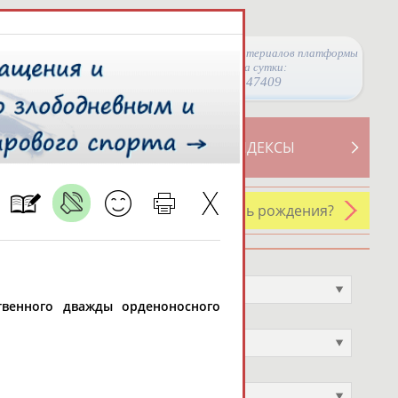
Просмотры материалов платформы
за сутки:
47409
ТИВНОСТИ
СВОДНЫЕ ИНДЕКСЫ
У кого сегодня день рождения?
Профессия
Не выбран
ственного дважды орденоносного
Спортивное звание
Не выбран
Учёное звание
Не выбран