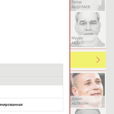
Герман
Рамазан
Тагир
АБДУЛАЕВ
АБДУЛАЕВ
АБДУЛАЕВ
Аслан
Эмиль
Мусан
АБДУЛЛИН
АБДУЛЛИН
АБДУЛ-
МУСЛИМОВ
ь какую-либо ошибку в уже
 своей страны!
Эдуард
Уулу Азамат
Денис
АБЗАЛИМОВ
АБИБИЛЛА
АБЛЯЗИН
бинированная