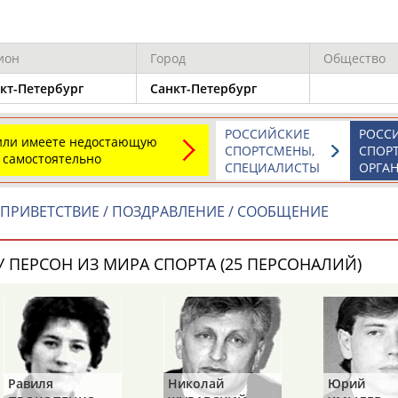
ион
Город
Общество
Элизабет
Захария
Александр
АБРААМЯН
АБРАМАШВИЛИ
АБРАМОВ
кт-Петербург
Санкт-Петербург
РОССИЙСКИЕ
РОСС
 или имеете недостающую
СПОРТСМЕНЫ,
СПОР
 самостоятельно
СПЕЦИАЛИСТЫ
ОРГА
Павел
Дарья
Екатерина
ПРИВЕТСТВИЕ / ПОЗДРАВЛЕНИЕ / СООБЩЕНИЕ
АБРАМОВ
АБРАМОВА
АБРАМОВА
 ПЕРСОН ИЗ МИРА СПОРТА (25 ПЕРСОНАЛИЙ)
Тамара
Дмитрий
Маргарита
АБРАМОВА
АБРАМОВИЧ
АБРАМОВИЧ
Равиля
Николай
Юрий
ЕЩЁ ПЕРСОНЫ