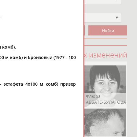
Чемпион
.
Не выбран
м комб).
100 последних изменений
100 м комб) и бронзовый (1977 - 100
 - эстафета 4х100 м комб) призер
Рамазан
Ростом
Флюра
АБАЧАРАЕВ
АБАШИДЗЕ
АББАТЕ-БУЛАТОВА