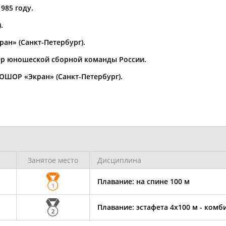
Каримжан
Аделя
Андрей
985 году.
АБДРАХМАНОВ
АБДРАХМАНОВА
АБДУВАЛИЕВ
.
ан» (Санкт-Петербург).
енер юношеской сборной команды России.
Абдула
Магомед
Назир
ЮШОР «Экран» (Санкт-Петербург).
АБДУЛЖАЛИЛОВ
АБДУЛКАГИРОВ
АБДУЛЛАЕВ
естном спортсмене, тренере, специалисте или исправит
х героев! Герои спорта - это одни из главных патриотов
Занятое место
Дисциплина
Плавание: на спине 100 м
1
Рустам
Магомед
Нурлан
АБДУРАШИДОВ
АБДУСАЛАМОВ
АБДЫКАЛЫКОВ
Плавание: эстафета 4х100 м - ком
2