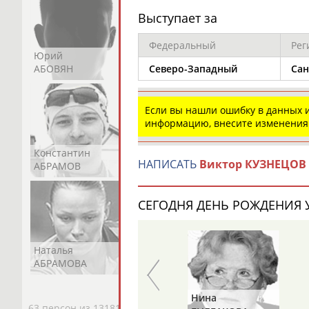
Выступает за
Федеральный
Рег
Юрий
Никита
Виктор
АБОВЯН
АБОЗОВИК
АБОИМОВ
Северо-Западный
Сан
Если вы нашли ошибку в данных
информацию, внесите изменения
Константин
Константин
Николай
НАПИСАТЬ
Виктор КУЗНЕЦОВ
АБРАМОВ
АБРАМОВ
АБРАМОВ
СЕГОДНЯ ДЕНЬ РОЖДЕНИЯ У
Наталья
Нелли
Светлана
АБРАМОВА
АБРАМОВА
АБРАМОВА
Николай
Нина
63 персон из 13181