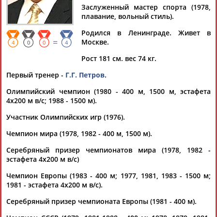
Заслуженный мастер спорта (1978,
плавание, вольный стиль).
Родился в Ленинграде. Живет в
=
Москве.
Дмитрий
Тамилла
Рамазан
Ростом
4
0
0
4
АБАРЕНОВ
АБАСОВА
АБАЧАРАЕВ
АБАШИДЗЕ
Рост 181 см. вес 74 кг.
Первый тренер -
Г.Г. Петров
.
Олимпийский чемпион (1980 - 400 м, 1500 м, эстафета
Флюра
Татьяна
Акжана
Артур
4х200 м в/с; 1988 - 1500 м).
АББАТЕ-
АББЯСОВА
АБДИКАРИМОВА
АБДРАХМАНОВ
Участник Олимпийских игр (1976).
БУЛАТОВА
Чемпион мира (1978, 1982 - 400 м, 1500 м).
Серебряный призер чемпионатов мира (1978, 1982 -
эстафета 4х200 м в/с)
Чемпион Европы (1983 - 400 м; 1977, 1981, 1983 - 1500 м;
1981 - эстафета 4х200 м в/с).
Серебряный призер чемпионата Европы (1981 - 400 м).