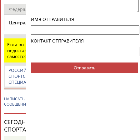
Федеральный
Регион
Город
Общество
Клуб
ИМЯ ОТПРАВИТЕЛЯ
Вооружен
Центральный
Москва
Москва
силы
КОНТАКТ ОТПРАВИТЕЛЯ
Если вы нашли ошибку в данных или имеете
недостающую информацию, внесите изменения
самостоятельно
Отправить
РОССИЙСКИЕ
РОССИЙСКИЕ
СПОРТИВНЫЕ
СПОРТСМЕНЫ,
СПОРТИВНЫЕ
НОВОСТИ И
СПЕЦИАЛИСТЫ
ОРГАНИЗАЦИИ
КОММЕНТАРИИ
НАПИСАТЬ
Владимир САЛЬНИКОВ
ПРИВЕТСТВИЕ / ПОЗДРАВЛЕНИЕ /
СООБЩЕНИЕ
СЕГОДНЯ ДЕНЬ РОЖДЕНИЯ У ПЕРСОН ИЗ МИРА
СПОРТА (25 ПЕРСОНАЛИЙ)
ВЕСЬ СПИСОК