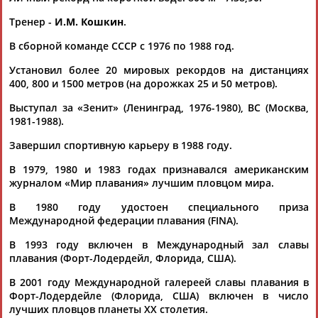
ЕЩЁ ПЕРСОНЫ
Тренер -
И.М. Кошкин
.
В сборной команде СССР с 1976 по 1988 год.
24 персон из 13181
Установил более 20 мировых рекордов на дистанциях
400, 800 и 1500 метров (на дорожках 25 и 50 метров).
ТАБЛО АКТИВНОСТИ
Выступал за «Зенит» (Ленинград, 1976-1980), ВС (Москва,
1981-1988).
Завершил спортивную карьеру в 1988 году.
ЦЕЛИ ПРОЕКТА
КОНТАКТЫ
НАШИ КНОПКИ
РЕКЛАМА
В 1979, 1980 и 1983 годах признавался американским
журналом «Мир плавания» лучшим пловцом мира.
В 1980 году удостоен специального приза
Международной федерации плавания (FINA).
Вопросы сотрудничества и совместной деятельности
inform@infosport.ru
В 1993 году включен в Международный зал славы
Адресов в новостной рассылке: 996
плавания (Форт-Лодердейл, Флорида, США).
Подпишись
В 2001 году Международной галереей славы плавания в
Форт-Лодердейле (Флорида, США) включен в число
©
Стадион, 1998-2026
лучших пловцов планеты ХХ столетия.