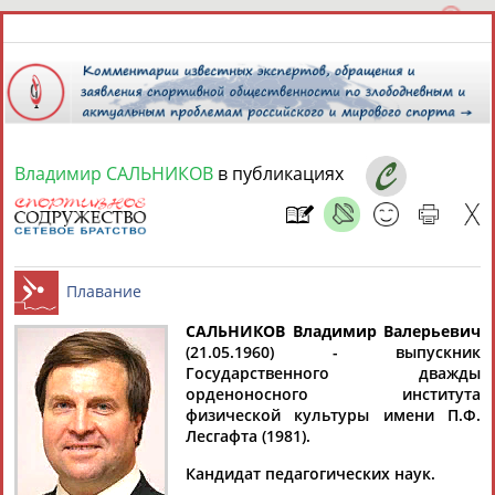
Владимир САЛЬНИКОВ
в публикациях
9 августа 2026 года,
18:15
СПОРТСМЕНЫ, ТРЕНЕРЫ И СПЕЦИАЛИСТЫ
13181
персон
Расширенный поиск
Найдено:
САЛЬНИКОВ Владимир Валерьевич
(21.05.1960) - выпускник
Государственного дважды
Плавание
орденоносного института
физической культуры имени П.Ф.
Лесгафта (1981).
Аслаудин
Елена
Мария
Юлия
Кандидат педагогических наук.
АБАЕВ
АБАИМОВА
АБАКУМОВА
АБАЛАКИНА