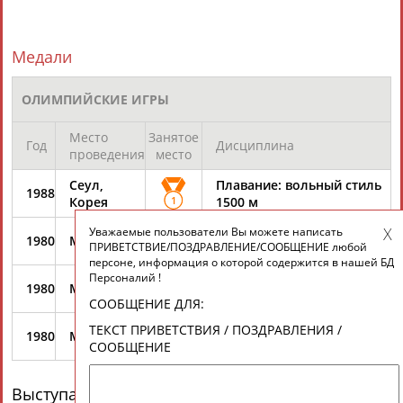
Медали
ОЛИМПИЙСКИЕ ИГРЫ
Место
Занятое
Год
Дисциплина
проведения
место
Сеул,
Плавание: вольный стиль
1988
Корея
1
1500 м
Уважаемые пользователи Вы можете написать
Плавание: вольный стиль
1980
Москва
ПРИВЕТСТВИЕ/ПОЗДРАВЛЕНИЕ/СООБЩЕНИЕ любой
1
400 м
персоне, информация о которой содержится в нашей БД
Персоналий !
Плавание: вольный стиль
1980
Москва
1
1500 м
СООБЩЕНИЕ ДЛЯ:
Плавание: эстафета 4х200
ТЕКСТ ПРИВЕТСТВИЯ / ПОЗДРАВЛЕНИЯ /
1980
Москва
1
м - вольный стиль
СООБЩЕНИЕ
Выступает за