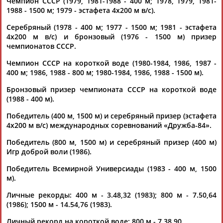
Чемпион СССР (1979, 1981-1988 - 400 м; 1978, 1979, 1981-
1988 - 1500 м; 1979 - эстафета 4х200 м в/с).
Серебряный (1978 - 400 м; 1977 - 1500 м; 1981 - эстафета
4х200 м в/с) и бронзовый (1976 - 1500 м) призер
чемпионатов СССР.
Чемпион СССР на короткой воде (1980-1984, 1986, 1987 -
Каримжан
Аделя
Андрей
Герман
400 м; 1986, 1988 - 800 м; 1980-1984, 1986, 1988 - 1500 м).
АБДРАХМАНОВ
АБДРАХМАНОВА
АБДУВАЛИЕВ
АБДУЛАЕВ
Бронзовый призер чемпионата СССР на короткой воде
(1988 - 400 м).
Победитель (400 м, 1500 м) и серебряный призер (эстафета
4х200 м в/с) международных соревнований «Дружба-84».
Рамазан
Тагир
Камиль
Загалав
АБДУЛАЕВ
АБДУЛАЕВ
АБДУЛАЗИЗОВ
АБДУЛБЕКОВ
Победитель (800 м, 1500 м) и серебряный призер (400 м)
Игр доброй воли (1986).
Победитель Всемирной Универсиады (1983 - 400 м, 1500
м).
Камалудин
Абдула
Магомед
Назир
Личные рекорды: 400 м - 3.48,32 (1983); 800 м - 7.50,64
АБДУЛДАУДОВ
АБДУЛЖАЛИЛОВ
АБДУЛКАГИРОВ
АБДУЛЛАЕВ
(1986); 1500 м - 14.54,76 (1983).
Личный рекорд на короткой воде: 800 м - 7.38,90.