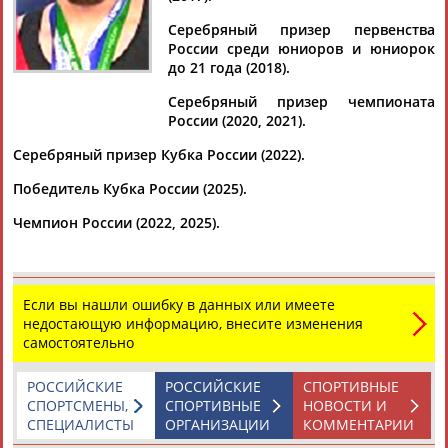
Серебряный призер первенства
России среди юниоров и юниорок
до 21 года (2018).
Дмитрий
Тамилла
Рамазан
Ростом
Серебряный призер чемпионата
АБАРЕНОВ
АБАСОВА
АБАЧАРАЕВ
АБАШИДЗЕ
России (2020, 2021).
Серебряный призер Кубка России (2022).
Победитель Кубка России (2025).
Флюра
Татьяна
Акжана
Артур
Чемпион России (2022, 2025).
АББАТЕ-
АББЯСОВА
АБДИКАРИМОВА
АБДРАХМАНОВ
БУЛАТОВА
Если вы нашли ошибку в данных или имеете
недостающую информацию, внесите изменения
самостоятельно
РОССИЙСКИЕ
РОССИЙСКИЕ
СПОРТИВНЫЕ
СПОРТСМЕНЫ,
СПОРТИВНЫЕ
НОВОСТИ И
СПЕЦИАЛИСТЫ
ОРГАНИЗАЦИИ
КОММЕНТАРИИ