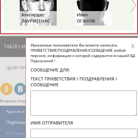
ЕЩЁ ПЕРСОНЫ
Альгирдас
Иван
Бо
ЛАУРИТЕНАС
ОГАНОВ
Ц
24 персон из 13181
Уважаемые пользователи Вы можете написать
ТАБЛО АКТИВНОСТИ
ПРИВЕТСТВИЕ/ПОЗДРАВЛЕНИЕ/СООБЩЕНИЕ любой
персоне, информация о которой содержится в нашей БД
Персоналий !
ЦЕЛИ ПРОЕКТА
КОНТАКТЫ
НАШИ КНОПКИ
РЕКЛАМА
СООБЩЕНИЕ ДЛЯ:
ТЕКСТ ПРИВЕТСТВИЯ / ПОЗДРАВЛЕНИЯ /
СООБЩЕНИЕ
Вопросы сотрудничества и совместной деятельности
inform@infosport.ru
Адресов в новостной рассылке: 996
Подпишись
ИМЯ ОТПРАВИТЕЛЯ
©
Стадион, 1998-2026