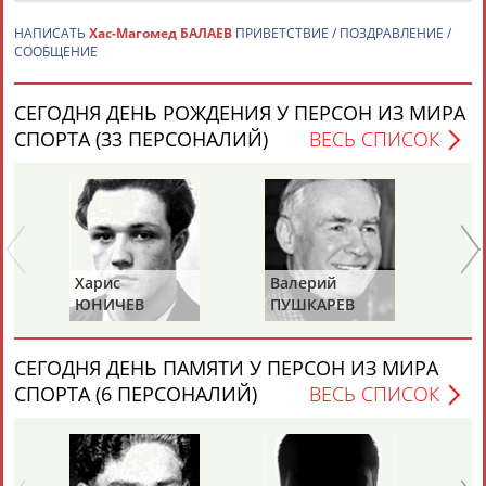
НАПИСАТЬ
Хас-Магомед БАЛАЕВ
ПРИВЕТСТВИЕ / ПОЗДРАВЛЕНИЕ /
СООБЩЕНИЕ
СЕГОДНЯ ДЕНЬ РОЖДЕНИЯ У ПЕРСОН ИЗ МИРА
СПОРТА (33 ПЕРСОНАЛИЙ)
ВЕСЬ СПИСОК
Каримжан
Аделя
Андрей
Герман
АБДРАХМАНОВ
АБДРАХМАНОВА
АБДУВАЛИЕВ
АБДУЛАЕВ
Харис
Валерий
Ва
Рамазан
Тагир
Камиль
Загалав
ЮНИЧЕВ
ПУШКАРЕВ
И
АБДУЛАЕВ
АБДУЛАЕВ
АБДУЛАЗИЗОВ
АБДУЛБЕКОВ
СЕГОДНЯ ДЕНЬ ПАМЯТИ У ПЕРСОН ИЗ МИРА
СПОРТА (6 ПЕРСОНАЛИЙ)
ВЕСЬ СПИСОК
Камалудин
Абдула
Магомед
Назир
АБДУЛДАУДОВ
АБДУЛЖАЛИЛОВ
АБДУЛКАГИРОВ
АБДУЛЛАЕВ