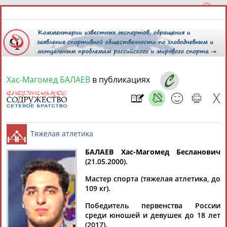
Хас-Магомед БАЛАЕВ
в публикациях
7 августа 2026 года,
05:51
СПОРТСМЕНЫ, ТРЕНЕРЫ И СПЕЦИАЛИСТЫ
13181
персон
Расширенный поиск
Найдено:
БАЛАЕВ Хас-Магомед Бесланович
(21.05.2000).
Тяжелая атлетика
Мастер спорта (тяжелая атлетика, до
109 кг).
Победитель первенства России
Аслаудин
Елена
Мария
Юлия
среди юношей и девушек до 18 лет
АБАЕВ
АБАИМОВА
АБАКУМОВА
АБАЛАКИНА
(2017).