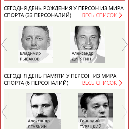
СЕГОДНЯ ДЕНЬ РОЖДЕНИЯ У ПЕРСОН ИЗ МИРА
СПОРТА (33 ПЕРСОНАЛИЙ)
ВЕСЬ СПИСОК
Каримжан
Аделя
Андрей
Герман
АБДРАХМАНОВ
АБДРАХМАНОВА
АБДУВАЛИЕВ
АБДУЛАЕВ
Владимир
Александр
Ла
РЫБАКОВ
ДИТЯТИН
КА
СЕГОДНЯ ДЕНЬ ПАМЯТИ У ПЕРСОН ИЗ МИРА
Рамазан
Тагир
Камиль
Загалав
АБДУЛАЕВ
АБДУЛАЕВ
АБДУЛАЗИЗОВ
АБДУЛБЕКОВ
СПОРТА (6 ПЕРСОНАЛИЙ)
ВЕСЬ СПИСОК
Камалудин
Абдула
Магомед
Назир
АБДУЛДАУДОВ
АБДУЛЖАЛИЛОВ
АБДУЛКАГИРОВ
АБДУЛЛАЕВ
Александр
Геннадий
ЯГУБКИН
ТУРЕЦКИЙ