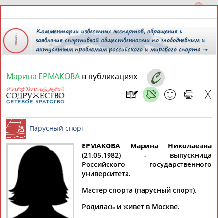
Марина ЕРМАКОВА
в публикациях
7 августа 2026 года,
12:03
СПОРТСМЕНЫ, ТРЕНЕРЫ И СПЕЦИАЛИСТЫ
13181
персон
Расширенный поиск
Найдено:
ЕРМАКОВА Марина
Николаевна
(21.05.1982) - выпускница
Российского государственного
Парусный спорт
университета.
Мастер спорта (парусный спорт).
Аслаудин
Елена
Мария
Юлия
Родилась и живет в Москве.
АБАЕВ
АБАИМОВА
АБАКУМОВА
АБАЛАКИНА