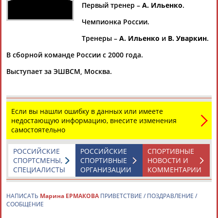
Первый тренер –
А. Ильенко
.
Чемпионка России.
Тренеры –
А. Ильенко
и
В. Уваркин
.
Дмитрий
Тамилла
Рамазан
Ростом
АБАРЕНОВ
АБАСОВА
АБАЧАРАЕВ
АБАШИДЗЕ
В сборной команде России с 2000 года.
Выступает за ЭШВСМ, Москва.
Флюра
Татьяна
Акжана
Артур
АББАТЕ-
АББЯСОВА
АБДИКАРИМОВА
АБДРАХМАНОВ
Если вы нашли ошибку в данных или имеете
БУЛАТОВА
недостающую информацию, внесите изменения
самостоятельно
РОССИЙСКИЕ
РОССИЙСКИЕ
СПОРТИВНЫЕ
СПОРТСМЕНЫ,
СПОРТИВНЫЕ
НОВОСТИ И
СПЕЦИАЛИСТЫ
ОРГАНИЗАЦИИ
КОММЕНТАРИИ
НАПИСАТЬ
Марина ЕРМАКОВА
ПРИВЕТСТВИЕ / ПОЗДРАВЛЕНИЕ /
СООБЩЕНИЕ