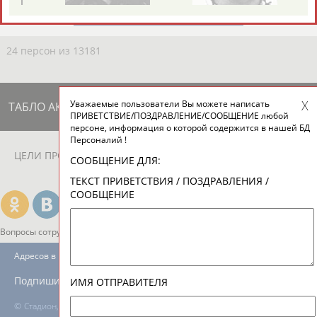
ЕЩЁ ПЕРСОНЫ
24 персон из 13181
Уважаемые пользователи Вы можете написать
ТАБЛО АКТИВНОСТИ
ПРИВЕТСТВИЕ/ПОЗДРАВЛЕНИЕ/СООБЩЕНИЕ любой
персоне, информация о которой содержится в нашей БД
Персоналий !
ЦЕЛИ ПРОЕКТА
КОНТАКТЫ
НАШИ КНОПКИ
РЕКЛАМА
СООБЩЕНИЕ ДЛЯ:
ТЕКСТ ПРИВЕТСТВИЯ / ПОЗДРАВЛЕНИЯ /
СООБЩЕНИЕ
Вопросы сотрудничества и совместной деятельности
inform@infosport.ru
Адресов в новостной рассылке: 996
Подпишись
ИМЯ ОТПРАВИТЕЛЯ
©
Стадион, 1998-2026