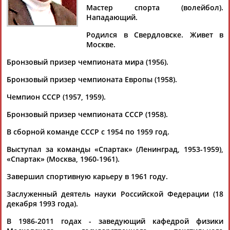
Дмитрий
Тамилла
Рамазан
Ростом
Мастер спорта (волейбол).
АБАРЕНОВ
АБАСОВА
АБАЧАРАЕВ
АБАШИДЗЕ
Нападающий.
Родился в Свердловске. Живет в
Москве.
Флюра
Татьяна
Акжана
Артур
Бронзовый призер чемпионата мира (1956).
АББАТЕ-
АББЯСОВА
АБДИКАРИМОВА
АБДРАХМАНОВ
Бронзовый призер чемпионата Европы (1958).
БУЛАТОВА
Чемпион СССР (1957, 1959).
Бронзовый призер чемпионата СССР (1958).
В сборной команде СССР с 1954 по 1959 год.
Выступал за команды «Спартак» (Ленинград, 1953-1959),
«Спартак» (Москва, 1960-1961).
Завершил спортивную карьеру в 1961 году.
Заслуженный деятель науки Российской Федерации (18
декабря 1993 года).
В 1986-2011 годах - заведующий кафедрой физики