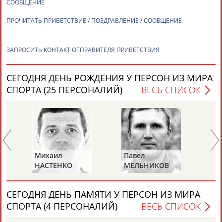
СООБЩЕНИЕ
ПРОЧИТАТЬ ПРИВЕТСТВИЕ / ПОЗДРАВЛЕНИЕ / СООБЩЕНИЕ
ТАБЛО АКТИВНОСТИ
ЗАПРОСИТЬ КОНТАКТ ОТПРАВИТЕЛЯ ПРИВЕТСТВИЯ
ЦЕЛИ ПРОЕКТА
КОНТАКТЫ
НАШИ КНОПКИ
РЕКЛАМА
СЕГОДНЯ ДЕНЬ РОЖДЕНИЯ У ПЕРСОН ИЗ МИРА
СПОРТА (25 ПЕРСОНАЛИЙ)
ВЕСЬ СПИСОК
Вопросы сотрудничества и совместной деятельности
inform@infosport.ru
Адресов в новостной рассылке: 996
Подпишись
Михаил
Павел
Ал
НАСТЕНКО
МЕЛЬНИКОВ
РА
©
Стадион, 1998-2026
Разработка и поддержка ООО НАИТ «Стадион»
СЕГОДНЯ ДЕНЬ ПАМЯТИ У ПЕРСОН ИЗ МИРА
СПОРТА (4 ПЕРСОНАЛИЙ)
ВЕСЬ СПИСОК