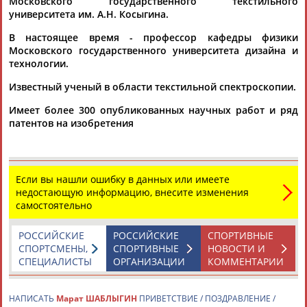
Московского государственного текстильного
университета им. А.Н. Косыгина.
В настоящее время - профессор кафедры физики
Каримжан
Аделя
Андрей
Герман
Московского государственного университета дизайна и
АБДРАХМАНОВ
АБДРАХМАНОВА
АБДУВАЛИЕВ
АБДУЛАЕВ
технологии.
Известный ученый в области текстильной спектроскопии.
Имеет более 300 опубликованных научных работ и ряд
Рамазан
Тагир
Камиль
Загалав
патентов на изобретения
АБДУЛАЕВ
АБДУЛАЕВ
АБДУЛАЗИЗОВ
АБДУЛБЕКОВ
Если вы нашли ошибку в данных или имеете
недостающую информацию, внесите изменения
Камалудин
Абдула
Магомед
Назир
самостоятельно
АБДУЛДАУДОВ
АБДУЛЖАЛИЛОВ
АБДУЛКАГИРОВ
АБДУЛЛАЕВ
РОССИЙСКИЕ
РОССИЙСКИЕ
СПОРТИВНЫЕ
СПОРТСМЕНЫ,
СПОРТИВНЫЕ
НОВОСТИ И
ЕЩЁ ПЕРСОНЫ
СПЕЦИАЛИСТЫ
ОРГАНИЗАЦИИ
КОММЕНТАРИИ
24 персон из 13181
НАПИСАТЬ
Марат ШАБЛЫГИН
ПРИВЕТСТВИЕ / ПОЗДРАВЛЕНИЕ /