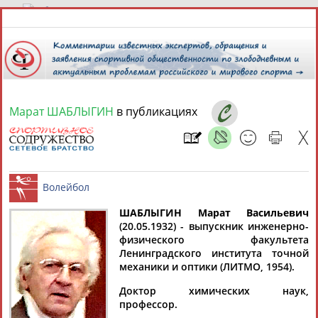
8 августа 2026 года,
10:43
СПОРТСМЕНЫ, ТРЕНЕРЫ И СПЕЦИАЛИСТЫ
Марат ШАБЛЫГИН
в публикациях
13181
персон
Расширенный поиск
Найдено:
ШАБЛЫГИН Марат Васильевич
(20.05.1932) - выпускник инженерно-
Аслаудин
Елена
Мария
Юлия
физического факультета
Волейбол
АБАЕВ
АБАИМОВА
АБАКУМОВА
АБАЛАКИНА
Ленинградского института точной
механики и оптики (ЛИТМО, 1954).
Доктор химических наук,
профессор.