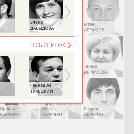
Елена
Татьяна
Андрей
Валерий
Иван
О
ДАВЫДОВА
ДОРОВСКИХ
АБРАМОВ
АБРАМОВ
АБРАМОВ
(САМОЛЕНКО,
ХАМИТОВА))
ВЕСЬ СПИСОК
Екатерина
Ирина
Лидия
АБРАМОВА
АБРАМОВА
АБРАМОВА
Геннадий
ТУРЕЦКИЙ
Иракли
Осеп
Рамиль
АБРАМЯН
АБРАМЯН
АБРАРОВ