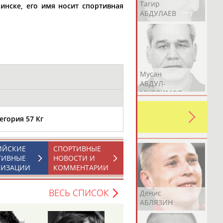
Герман
Рамазан
Тагир
нске, его имя носит спортивная
АБДУЛАЕВ
АБДУЛАЕВ
АБДУЛАЕВ
Аслан
Эмиль
Мусан
АБДУЛЛИН
АБДУЛЛИН
АБДУЛ-
МУСЛИМОВ
ь какую-либо ошибку в уже
егория 57 Кг
 своей страны!
ИЙСКИЕ
СПОРТИВНЫЕ
ТИВНЫЕ
НОВОСТИ И
НИЗАЦИИ
КОММЕНТАРИИ
ВЕСЬ СПИСОК
Эдуард
Уулу Азамат
Денис
АБЗАЛИМОВ
АБИБИЛЛА
АБЛЯЗИН