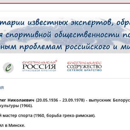
РЕСУРСНАЯ ПЛОЩАДКА
ТАБЛО АК
 специалисты
ая
ставляет регион*
 выбран
лег Николаевич
(20.05.1936 - 23.09.1978) - выпускник Белор
* для действующих спортсменов
то рождения
ультуры (1966).
 выбран
мастер спорта (1960, борьба греко-римская).
ион проживания
ил в Минске.
 выбран