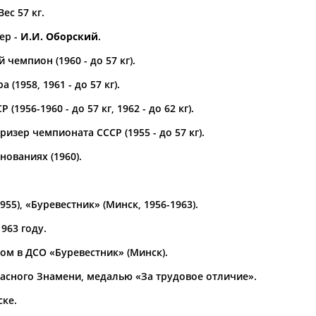
Вес 57 кг.
а рождения
ер -
И.И. Оборский
.
по
чч
мм
год
чч
мм
год
чемпион (1960 - до 57 кг).
(1958, 1961 - до 57 кг).
(1956-1960 - до 57 кг, 1962 - до 62 кг).
изер чемпионата СССР (1955 - до 57 кг).
ованиях (1960).
955), «Буревестник» (Минск, 1956-1963).
Юлия
Дмитрий
Тамилла
963 году.
АБАЛАКИНА
АБАРЕНОВ
АБАСОВА
ром в ДСО «Буревестник» (Минск).
асного Знамени, медалью «За трудовое отличие».
ске.