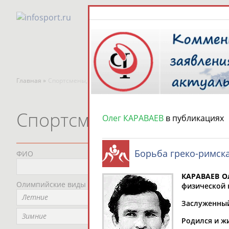
Главная »
Спортсмены, тренеры и специалисты
Спортсмены, тренеры и
Олег КАРАВАЕВ
в публикациях
Борьба греко-римск
ФИО
Пред
Не
КАРАВАЕВ О
Олимпийские виды спорта
Мес
физической к
Летние
Не
Заслуженный 
Рег
Зимние
Родился и ж
Не