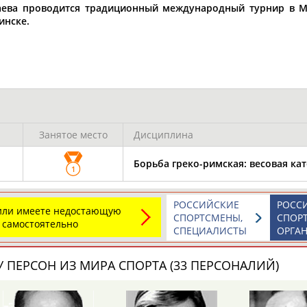
Каримжан
Аделя
Андрей
ваева проводится традиционный международный турнир в Ми
АБДРАХМАНОВ
АБДРАХМАНОВА
АБДУВАЛИЕВ
инске.
Абдула
Магомед
Назир
АБДУЛЖАЛИЛОВ
АБДУЛКАГИРОВ
АБДУЛЛАЕВ
Занятое место
Дисциплина
естном спортсмене, тренере, специалисте или исправит
Борьба греко-римская: весовая кат
х героев! Герои спорта - это одни из главных патриотов
1
РОССИЙСКИЕ
РОСС
 или имеете недостающую
СПОРТСМЕНЫ,
СПОР
 самостоятельно
СПЕЦИАЛИСТЫ
ОРГА
 ПЕРСОН ИЗ МИРА СПОРТА (33 ПЕРСОНАЛИЙ)
Рустам
Магомед
Нурлан
АБДУРАШИДОВ
АБДУСАЛАМОВ
АБДЫКАЛЫКОВ