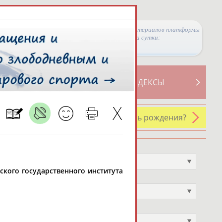
Просмотры материалов платформы
за сутки:
ТИВНОСТИ
СВОДНЫЕ ИНДЕКСЫ
У кого сегодня день рождения?
Профессия
Не выбран
усского государственного института
Спортивное звание
Не выбран
Учёное звание
Не выбран