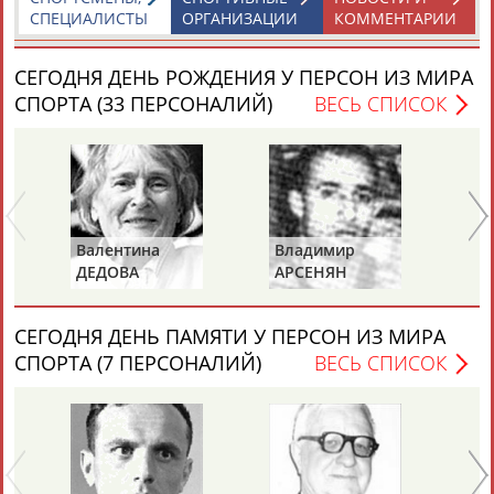
ЕЩЁ ПЕРСОНЫ
СПЕЦИАЛИСТЫ
ОРГАНИЗАЦИИ
КОММЕНТАРИИ
СЕГОДНЯ ДЕНЬ РОЖДЕНИЯ У ПЕРСОН ИЗ МИРА
24 персон из 13181
СПОРТА (33 ПЕРСОНАЛИЙ)
ВЕСЬ СПИСОК
ТАБЛО АКТИВНОСТИ
ЦЕЛИ ПРОЕКТА
КОНТАКТЫ
НАШИ КНОПКИ
РЕКЛАМА
Валентина
Владимир
Ал
ДЕДОВА
АРСЕНЯН
Д
(ЧУМИЧЕВА)
СЕГОДНЯ ДЕНЬ ПАМЯТИ У ПЕРСОН ИЗ МИРА
СПОРТА (7 ПЕРСОНАЛИЙ)
ВЕСЬ СПИСОК
Вопросы сотрудничества и совместной деятельности
inform@infosport.ru
Адресов в новостной рассылке: 997
Подпишись
©
Стадион, 1998-2026