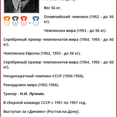
Вес 56 кг.
Олимпийский чемпион (1952 - до 56
кг).
=
Дмитрий
Тамилла
Рамазан
Ростом
1
0
0
1
АБАРЕНОВ
АБАСОВА
АБАЧАРАЕВ
АБАШИДЗЕ
Чемпионка мира (1953 - до 56 кг).
Серебряный призер чемпионатов мира (1954, 1955 - до 60
кг).
Чемпионка Европы (1952, 1953 - до 56 кг).
Флюра
Татьяна
Акжана
Артур
АББАТЕ-
АББЯСОВА
АБДИКАРИМОВА
АБДРАХМАНОВ
Серебряный призер чемпионатов мира (1954, 1955 - до 60
БУЛАТОВА
кг).
Неоднократный чемпион СССР (1950-1956).
Рекордсмен мира (1952-1956).
Тренер -
Н.И. Лучкин
.
В сборной команде СССР с 1951 по 1957 год.
Выступал за «Динамо» (Ростов-на-Дону).