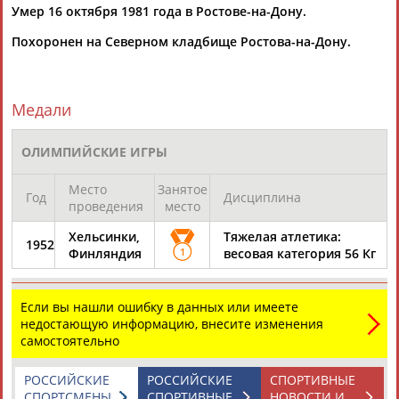
Умер 16 октября 1981 года в Ростове-на-Дону.
Похоронен на Северном кладбище Ростова-на-Дону.
Медали
Каримжан
Аделя
Андрей
Герман
АБДРАХМАНОВ
АБДРАХМАНОВА
АБДУВАЛИЕВ
АБДУЛАЕВ
ОЛИМПИЙСКИЕ ИГРЫ
Место
Занятое
Год
Дисциплина
проведения
место
Рамазан
Тагир
Камиль
Загалав
Хельсинки,
Тяжелая атлетика:
1952
АБДУЛАЕВ
АБДУЛАЕВ
АБДУЛАЗИЗОВ
АБДУЛБЕКОВ
Финляндия
1
весовая категория 56 Кг
Если вы нашли ошибку в данных или имеете
недостающую информацию, внесите изменения
Камалудин
Абдула
Магомед
Назир
самостоятельно
АБДУЛДАУДОВ
АБДУЛЖАЛИЛОВ
АБДУЛКАГИРОВ
АБДУЛЛАЕВ
РОССИЙСКИЕ
РОССИЙСКИЕ
СПОРТИВНЫЕ
СПОРТСМЕНЫ,
СПОРТИВНЫЕ
НОВОСТИ И