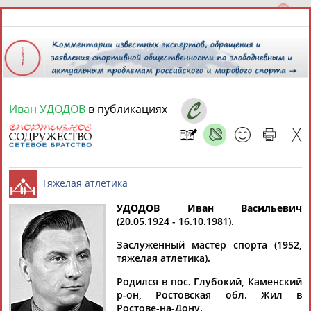
Иван УДОДОВ
в публикациях
10 августа 2026 года,
12:05
СПОРТСМЕНЫ, ТРЕНЕРЫ И СПЕЦИАЛИСТЫ
13181
персон
Расширенный поиск
Найдено:
УДОДОВ Иван Васильевич
(20.05.1924 - 16.10.1981).
Тяжелая атлетика
Заслуженный мастер спорта (1952,
тяжелая атлетика).
Родился в пос. Глубокий, Каменский
Аслаудин
Елена
Мария
Юлия
р-он, Ростовская обл. Жил в
АБАЕВ
АБАИМОВА
АБАКУМОВА
АБАЛАКИНА
Ростове-на-Дону.