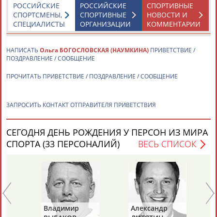
ЕЩЁ ПЕРСОНЫ
РОССИЙСКИЕ
РОССИЙСКИЕ
СПОРТИВНЫЕ
СПОРТСМЕНЫ,
СПОРТИВНЫЕ
НОВОСТИ И
СПЕЦИАЛИСТЫ
ОРГАНИЗАЦИИ
КОММЕНТАРИИ
24 персон из 13181
НАПИСАТЬ
Ольга БОГОСЛОВСКАЯ (НАУМКИНА)
ПРИВЕТСТВИЕ /
ПОЗДРАВЛЕНИЕ / СООБЩЕНИЕ
ТАБЛО АКТИВНОСТИ
ПРОЧИТАТЬ ПРИВЕТСТВИЕ / ПОЗДРАВЛЕНИЕ / СООБЩЕНИЕ
ЗАПРОСИТЬ КОНТАКТ ОТПРАВИТЕЛЯ ПРИВЕТСТВИЯ
ЦЕЛИ ПРОЕКТА
КОНТАКТЫ
НАШИ КНОПКИ
РЕКЛАМА
СЕГОДНЯ ДЕНЬ РОЖДЕНИЯ У ПЕРСОН ИЗ МИРА
СПОРТА (33 ПЕРСОНАЛИЙ)
ВЕСЬ СПИСОК
Вопросы сотрудничества и совместной деятельности
inform@infosport.ru
Адресов в новостной рассылке: 996
Подпишись
Владимир
Александр
Ла
©
Стадион, 1998-2026