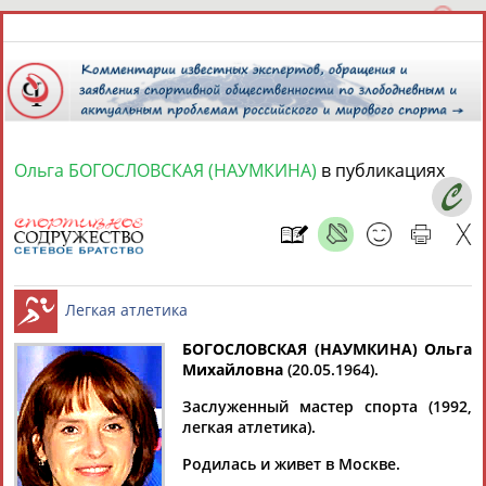
Ольга БОГОСЛОВСКАЯ (НАУМКИНА)
в публикациях
7 августа 2026 года,
05:59
СПОРТСМЕНЫ, ТРЕНЕРЫ И СПЕЦИАЛИСТЫ
13181
персон
Расширенный поиск
Найдено:
БОГОСЛОВСКАЯ (НАУМКИНА) Ольга
Михайловна
(20.05.1964).
Заслуженный мастер спорта (1992,
Легкая атлетика
легкая атлетика).
Аслаудин
Елена
Мария
Юлия
Родилась и живет в Москве.
АБАЕВ
АБАИМОВА
АБАКУМОВА
АБАЛАКИНА