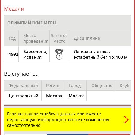
Медали
ОЛИМПИЙСКИЕ ИГРЫ
Место
Занятое
Год
Дисциплина
проведения
место
Каримжан
Аделя
Андрей
Герман
АБДРАХМАНОВ
АБДРАХМАНОВА
АБДУВАЛИЕВ
АБДУЛАЕВ
Барселона,
Легкая атлетика:
1992
Испания
2
эстафетный бег 4 х 100 м
Выступает за
Рамазан
Тагир
Камиль
Загалав
АБДУЛАЕВ
АБДУЛАЕВ
АБДУЛАЗИЗОВ
АБДУЛБЕКОВ
Федеральный
Регион
Город
Общество
Клуб
Центральный
Москва
Москва
Если вы нашли ошибку в данных или имеете
Камалудин
Абдула
Магомед
Назир
недостающую информацию, внесите изменения
АБДУЛДАУДОВ
АБДУЛЖАЛИЛОВ
АБДУЛКАГИРОВ
АБДУЛЛАЕВ
самостоятельно