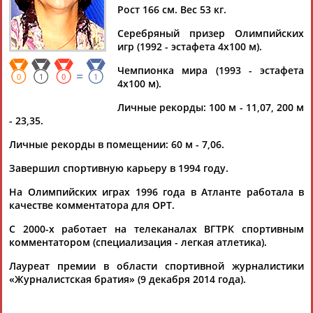
Рост 166 см. Вес 53 кг.
Серебряный призер Олимпийских
игр (1992 - эстафета 4х100 м).
Дмитрий
Тамилла
Рамазан
Ростом
Чемпионка мира (1993 - эстафета
=
АБАРЕНОВ
АБАСОВА
АБАЧАРАЕВ
АБАШИДЗЕ
0
1
0
1
4х100 м).
Личные рекорды: 100 м - 11,07, 200 м
- 23,35.
Флюра
Татьяна
Акжана
Артур
Личные рекорды в помещении: 60 м - 7,06.
АББАТЕ-
АББЯСОВА
АБДИКАРИМОВА
АБДРАХМАНОВ
Завершил спортивную карьеру в 1994 году.
БУЛАТОВА
На Олимпийских играх 1996 года в Атланте работала в
качестве комментатора для ОРТ.
С 2000-х работает на телеканалах ВГТРК спортивным
комментатором (специализация - легкая атлетика).
Лауреат премии в области спортивной журналистики
«Журналистская братия» (9 декабря 2014 года).