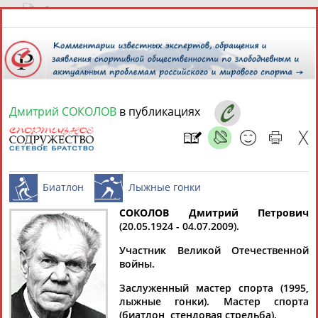
8 августа 2026 года,
06:38
СПОРТСМЕНЫ, ТРЕНЕРЫ И СПЕЦИАЛИСТЫ
Дмитрий СОКОЛОВ
в публикациях
13181
персон
Расширенный поиск
Найдено:
СОКОЛОВ Дмитрий Петрович
(20.05.1924 - 04.07.2009).
Аслаудин
Елена
Мария
Юлия
Биатлон
Лыжные гонки
АБАЕВ
АБАИМОВА
АБАКУМОВА
АБАЛАКИНА
Участник Великой Отечественной
войны.
Заслуженный мастер спорта (1995,
лыжные гонки). Мастер спорта
(биатлон, стендовая стрельба).