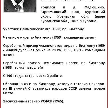
Дмитрий
Тамилла
Рамазан
Ростом
АБАРЕНОВ
АБАСОВА
АБАЧАРАЕВ
АБАШИДЗЕ
Родился в д. Фадюшино,
Юргамышский р-он, Курганский
округ, Уральская обл. (ныне
Курганская обл.). Жил в Кургане.
Флюра
Татьяна
Акжана
Артур
Участник Олимпийских игр (1960) по биатлону.
АББАТЕ-
АББЯСОВА
АБДИКАРИМОВА
АБДРАХМАНОВ
Чемпион мира по биатлону (1959 - командный зачет).
БУЛАТОВА
Серебряный призер чемпионатов мира по биатлону (1959
- индивидуальная гонка на 20 км, 1958, 1961 - командный
зачет).
Серебряный призер чемпионата России по биатлону
(1955 - гонка патрулей).
С 1961 года на тренерской работе.
Сборная РСФСР по биатлону, которую готовил Соколов,
на III зимней Спартакиаде народов СССР заняла первое
место.
Заслуженный тренер РСФСР (1965).