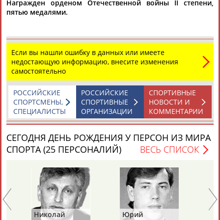
Награжден орденом Отечественной войны II степени,
пятью медалями.
Каримжан
Аделя
Андрей
Герман
АБДРАХМАНОВ
АБДРАХМАНОВА
АБДУВАЛИЕВ
АБДУЛАЕВ
Если вы нашли ошибку в данных или имеете
недостающую информацию, внесите изменения
самостоятельно
Рамазан
Тагир
Камиль
Загалав
РОССИЙСКИЕ
РОССИЙСКИЕ
СПОРТИВНЫЕ
АБДУЛАЕВ
АБДУЛАЕВ
АБДУЛАЗИЗОВ
АБДУЛБЕКОВ
СПОРТСМЕНЫ,
СПОРТИВНЫЕ
НОВОСТИ И
СПЕЦИАЛИСТЫ
ОРГАНИЗАЦИИ
КОММЕНТАРИИ
СЕГОДНЯ ДЕНЬ РОЖДЕНИЯ У ПЕРСОН ИЗ МИРА
Камалудин
Абдула
Магомед
Назир
СПОРТА (25 ПЕРСОНАЛИЙ)
ВЕСЬ СПИСОК
АБДУЛДАУДОВ
АБДУЛЖАЛИЛОВ
АБДУЛКАГИРОВ
АБДУЛЛАЕВ
ЕЩЁ ПЕРСОНЫ
24 персон из 13181
Николай
Юрий
Ми