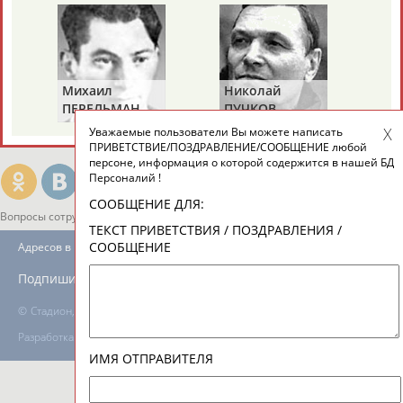
ТАБЛО АКТИВНОСТИ
Михаил
Николай
Ви
ПЕРЕЛЬМАН
ПУЧКОВ
Т
ЦЕЛИ ПРОЕКТА
КОНТАКТЫ
НАШИ КНОПКИ
РЕКЛАМА
(ПЕРЛЬМАН)
Уважаемые пользователи Вы можете написать
ПРИВЕТСТВИЕ/ПОЗДРАВЛЕНИЕ/СООБЩЕНИЕ любой
персоне, информация о которой содержится в нашей БД
Персоналий !
СООБЩЕНИЕ ДЛЯ:
Вопросы сотрудничества и совместной деятельности
inform@infosport.ru
ТЕКСТ ПРИВЕТСТВИЯ / ПОЗДРАВЛЕНИЯ /
СООБЩЕНИЕ
Адресов в новостной рассылке: 996
Подпишись
©
Стадион, 1998-2026
Разработка и поддержка ООО НАИТ «Стадион»
ИМЯ ОТПРАВИТЕЛЯ