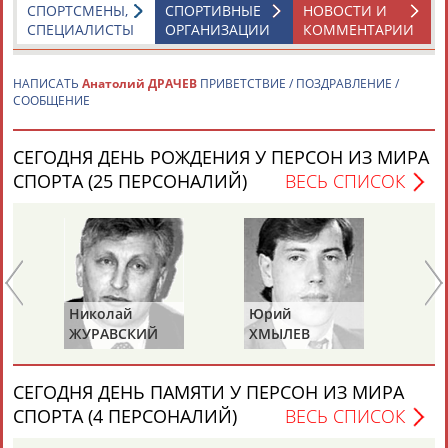
СПОРТСМЕНЫ,
СПОРТИВНЫЕ
НОВОСТИ И
СПЕЦИАЛИСТЫ
ОРГАНИЗАЦИИ
КОММЕНТАРИИ
Каримжан
Аделя
Андрей
Герман
АБДРАХМАНОВ
АБДРАХМАНОВА
АБДУВАЛИЕВ
АБДУЛАЕВ
НАПИСАТЬ
Анатолий ДРАЧЕВ
ПРИВЕТСТВИЕ / ПОЗДРАВЛЕНИЕ /
СООБЩЕНИЕ
СЕГОДНЯ ДЕНЬ РОЖДЕНИЯ У ПЕРСОН ИЗ МИРА
Рамазан
Тагир
Камиль
Загалав
СПОРТА (25 ПЕРСОНАЛИЙ)
ВЕСЬ СПИСОК
АБДУЛАЕВ
АБДУЛАЕВ
АБДУЛАЗИЗОВ
АБДУЛБЕКОВ
Камалудин
Абдула
Магомед
Назир
АБДУЛДАУДОВ
АБДУЛЖАЛИЛОВ
АБДУЛКАГИРОВ
АБДУЛЛАЕВ
Николай
Юрий
Ми
ЖУРАВСКИЙ
ХМЫЛЕВ
НА
ЕЩЁ ПЕРСОНЫ
СЕГОДНЯ ДЕНЬ ПАМЯТИ У ПЕРСОН ИЗ МИРА
СПОРТА (4 ПЕРСОНАЛИЙ)
ВЕСЬ СПИСОК
24 персон из 13181