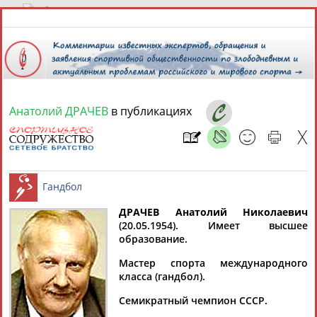
8 августа 2026 года,
09:05
СПОРТСМЕНЫ, ТРЕНЕРЫ И СПЕЦИАЛИСТЫ
Анатолий ДРАЧЕВ
в публикациях
13181
персон
Расширенный поиск
Найдено:
ДРАЧЕВ Анатолий Николаевич
(20.05.1954). Имеет высшее
Аслаудин
Елена
Мария
Юлия
образование.
Гандбол
АБАЕВ
АБАИМОВА
АБАКУМОВА
АБАЛАКИНА
Мастер спорта международного
класса (гандбол).
Семикратный чемпион СССР.