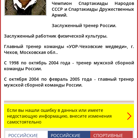
Дмитрий
Тамилла
Рамазан
Ростом
Чемпион Спартакиады Народов
АБАРЕНОВ
АБАСОВА
АБАЧАРАЕВ
АБАШИДЗЕ
СССР и Спартакиады Дружественных
Армий.
Заслуженный тренер России.
Заслуженный работник физической культуры.
Флюра
Татьяна
Акжана
Артур
АББАТЕ-
АББЯСОВА
АБДИКАРИМОВА
АБДРАХМАНОВ
Главный тренер команды «УОР-Чеховские медведи», г.
БУЛАТОВА
Чехов, Московская обл..
С 1998 по октябрь 2004 года - тренер мужской сборной
команды России.
С октября 2004 по февраль 2005 года - главный тренер
мужской сборной команды России.
Если вы нашли ошибку в данных или имеете
недостающую информацию, внесите изменения
самостоятельно
РОССИЙСКИЕ
РОССИЙСКИЕ
СПОРТИВНЫЕ