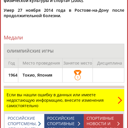
физической культуры и спорта» (2000).
Умер 27 ноября 2014 года в Ростове-на-Дону после
продолжительной болезни.
Каримжан
Аделя
Андрей
Герман
АБДРАХМАНОВ
АБДРАХМАНОВА
АБДУВАЛИЕВ
АБДУЛАЕВ
Медали
Рамазан
Тагир
Камиль
Загалав
ОЛИМПИЙСКИЕ ИГРЫ
АБДУЛАЕВ
АБДУЛАЕВ
АБДУЛАЗИЗОВ
АБДУЛБЕКОВ
Год
Место проведения
Занятое место
Дисциплина
1964
Токио, Япония
1
Камалудин
Абдула
Магомед
Назир
АБДУЛДАУДОВ
АБДУЛЖАЛИЛОВ
АБДУЛКАГИРОВ
АБДУЛЛАЕВ
Если вы нашли ошибку в данных или имеете
недостающую информацию, внесите изменения
ЕЩЁ ПЕРСОНЫ
самостоятельно
РОССИЙСКИЕ
РОССИЙСКИЕ
СПОРТИВНЫЕ
24 персон из 13181
СПОРТСМЕНЫ,
СПОРТИВНЫЕ
НОВОСТИ И