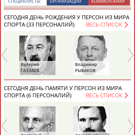
СПЕЦИАЛИСТЫ
ОРГАНИЗАЦИИ
КОММЕНТАРИИ
СЕГОДНЯ ДЕНЬ РОЖДЕНИЯ У ПЕРСОН ИЗ МИРА
ТАБЛО АКТИВНОСТИ
СПОРТА (33 ПЕРСОНАЛИЙ)
ВЕСЬ СПИСОК
ЦЕЛИ ПРОЕКТА
КОНТАКТЫ
НАШИ КНОПКИ
РЕКЛАМА
Валерий
Владимир
Ал
ГАЗЗАЕВ
РЫБАКОВ
Д
Вопросы сотрудничества и совместной деятельности
inform@infosport.ru
Адресов в новостной рассылке: 996
СЕГОДНЯ ДЕНЬ ПАМЯТИ У ПЕРСОН ИЗ МИРА
Подпишись
СПОРТА (6 ПЕРСОНАЛИЙ)
ВЕСЬ СПИСОК
©
Стадион, 1998-2026
Разработка и поддержка ООО НАИТ «Стадион»