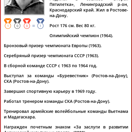
Дмитрий
Тамилла
Рамазан
Ростом
Пятилетка», Ленинградский р-он,
АБАРЕНОВ
АБАСОВА
АБАЧАРАЕВ
АБАШИДЗЕ
Краснодарский край. Жил в Ростове-
на-Дону.
=
Рост 176 см. Вес 80 кг.
1
0
0
1
Флюра
Татьяна
Акжана
Артур
Олимпийский чемпион (1964).
АББАТЕ-
АББЯСОВА
АБДИКАРИМОВА
АБДРАХМАНОВ
Бронзовый призер чемпионата Европы (1963).
БУЛАТОВА
Серебряный призер чемпионата СССР (1963).
В сборной команде СССР с 1963 по 1964 год.
Выступал за команды «Буревестник» (Ростов-на-Дону),
СКА (Ростов-на-Дону).
Завершил спортивную карьеру в 1969 году.
Работал тренером команды СКА (Ростов-на-Дону).
Тренировал армейские волейбольные команды Вьетнама
и Мадагаскара.
Награжден почетным знаком «За заслуги в развитии