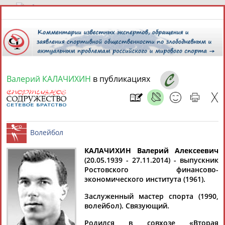
7 августа 2026 года,
14:18
СПОРТСМЕНЫ, ТРЕНЕРЫ И СПЕЦИАЛИСТЫ
Валерий КАЛАЧИХИН
в публикациях
13181
персон
Расширенный поиск
Найдено:
КАЛАЧИХИН Валерий Алексеевич
(20.05.1939 - 27.11.2014) - выпускник
Аслаудин
Елена
Мария
Юлия
Ростовского финансово-
Волейбол
АБАЕВ
АБАИМОВА
АБАКУМОВА
АБАЛАКИНА
экономического института (1961).
Заслуженный мастер спорта (1990,
волейбол). Связующий.
Родился в совхозе «Вторая