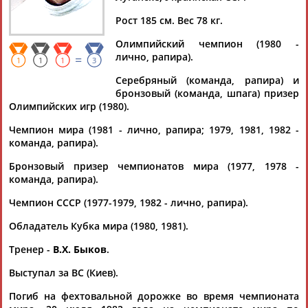
Рост 185 см. Вес 78 кг.
Олимпийский чемпион (1980 -
лично, рапира).
=
Дмитрий
Тамилла
Рамазан
Ростом
1
1
1
3
АБАРЕНОВ
АБАСОВА
АБАЧАРАЕВ
АБАШИДЗЕ
Серебряный (команда, рапира) и
бронзовый (команда, шпага) призер
Олимпийских игр (1980).
Чемпион мира (1981 - лично, рапира; 1979, 1981, 1982 -
Флюра
Татьяна
Акжана
Артур
команда, рапира).
АББАТЕ-
АББЯСОВА
АБДИКАРИМОВА
АБДРАХМАНОВ
Бронзовый призер чемпионатов мира (1977, 1978 -
БУЛАТОВА
команда, рапира).
Чемпион СССР (1977-1979, 1982 - лично, рапира).
Обладатель Кубка мира (1980, 1981).
Тренер -
В.Х. Быков
.
Выступал за ВС (Киев).
Погиб на фехтовальной дорожке во время чемпионата