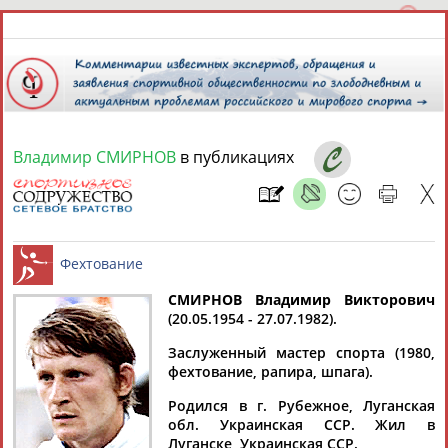
Владимир СМИРНОВ
в публикациях
10 августа 2026 года,
12:05
СПОРТСМЕНЫ, ТРЕНЕРЫ И СПЕЦИАЛИСТЫ
13181
персон
Расширенный поиск
Найдено:
СМИРНОВ Владимир Викторович
(20.05.1954 - 27.07.1982).
Фехтование
Заслуженный мастер спорта (1980,
фехтование, рапира, шпага).
Родился в г. Рубежное, Луганская
Аслаудин
Елена
Мария
Юлия
обл. Украинская ССР. Жил в
АБАЕВ
АБАИМОВА
АБАКУМОВА
АБАЛАКИНА
Луганске, Украинская ССР.