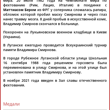
мира. 20 июля 1982 года на чемпионате мира по
фехтованию (Рим, Лацио, Италия) в поединке с
Маттиасом Бером
из ФРГ у соперника сломалась рапира,
обломок которой пробил маску Смирнова и через глаз
нанес травму мозга. 8 дней пробыв в искусственной коме,
Владимир Смирнов скончался в больнице.
Похоронен на Лукьяновском военном кладбище в Киеве
Каримжан
Аделя
Андрей
Герман
(Украина).
АБДРАХМАНОВ
АБДРАХМАНОВА
АБДУВАЛИЕВ
АБДУЛАЕВ
В Луганске ежегодно проводится Всеукраинский турнир
памяти Владимира Смирнова.
В городе Рубежное Луганской области улица Школьная
16 сентября 1988 года решением горсовета была
Рамазан
Тагир
Камиль
Загалав
переименована в улицу Смирнова, и на этой улице был
АБДУЛАЕВ
АБДУЛАЕВ
АБДУЛАЗИЗОВ
АБДУЛБЕКОВ
установлен памятник Владимиру Смирнову.
В ноябре 2021 года введен в Зал славы отечественного
фехтования.
Камалудин
Абдула
Магомед
Назир
АБДУЛДАУДОВ
АБДУЛЖАЛИЛОВ
АБДУЛКАГИРОВ
АБДУЛЛАЕВ
Медали