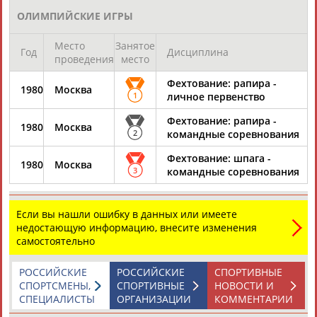
ЕЩЁ ПЕРСОНЫ
ОЛИМПИЙСКИЕ ИГРЫ
Место
Занятое
24 персон из 13181
Год
Дисциплина
проведения
место
Фехтование: рапира -
1980
Москва
1
личное первенство
ТАБЛО АКТИВНОСТИ
Фехтование: рапира -
1980
Москва
2
командные соревнования
ЦЕЛИ ПРОЕКТА
КОНТАКТЫ
НАШИ КНОПКИ
РЕКЛАМА
Фехтование: шпага -
1980
Москва
3
командные соревнования
Если вы нашли ошибку в данных или имеете
недостающую информацию, внесите изменения
Вопросы сотрудничества и совместной деятельности
inform@infosport.ru
самостоятельно
Адресов в новостной рассылке: 997
РОССИЙСКИЕ
РОССИЙСКИЕ
СПОРТИВНЫЕ
Подпишись
СПОРТСМЕНЫ,
СПОРТИВНЫЕ
НОВОСТИ И
СПЕЦИАЛИСТЫ
ОРГАНИЗАЦИИ
КОММЕНТАРИИ
©
Стадион, 1998-2026