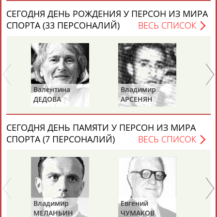
Разработка и поддержка ООО НАИТ «Стадион»
СЕГОДНЯ ДЕНЬ РОЖДЕНИЯ У ПЕРСОН ИЗ МИРА
СПОРТА (33 ПЕРСОНАЛИЙ)
ВЕСЬ СПИСОК
нтина
Владимир
Альберт
ВА
АРСЕНЯН
ДЕМИН
ИЧЕВА)
СЕГОДНЯ ДЕНЬ ПАМЯТИ У ПЕРСОН ИЗ МИРА
СПОРТА (7 ПЕРСОНАЛИЙ)
ВЕСЬ СПИСОК
имир
Евгений
Владимир
АНЬИН
ЧУМАКОВ
ЛЕВАНДО