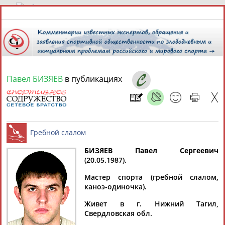
6 августа 2026 года,
13:25
СПОРТСМЕНЫ, ТРЕНЕРЫ И СПЕЦИАЛИСТЫ
Павел БИЗЯЕВ
в публикациях
13181
персон
Расширенный поиск
Найдено:
БИЗЯЕВ Павел Сергеевич
(20.05.1987).
Аслаудин
Елена
Мария
Юлия
Гребной слалом
АБАЕВ
АБАИМОВА
АБАКУМОВА
АБАЛАКИНА
Мастер спорта (гребной слалом,
каноэ-одиночка).
Живет в г. Нижний Тагил,
Свердловская обл.