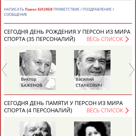
НАПИСАТЬ
Павел БИЗЯЕВ
ПРИВЕТСТВИЕ / ПОЗДРАВЛЕНИЕ /
СООБЩЕНИЕ
Каримжан
Аделя
Андрей
Герман
АБДРАХМАНОВ
АБДРАХМАНОВА
АБДУВАЛИЕВ
АБДУЛАЕВ
СЕГОДНЯ ДЕНЬ РОЖДЕНИЯ У ПЕРСОН ИЗ МИРА
СПОРТА (35 ПЕРСОНАЛИЙ)
ВЕСЬ СПИСОК
Рамазан
Тагир
Камиль
Загалав
АБДУЛАЕВ
АБДУЛАЕВ
АБДУЛАЗИЗОВ
АБДУЛБЕКОВ
Виктор
Василий
Ев
БАЖЕНОВ
СТАНКОВИЧ
З
Камалудин
Абдула
Магомед
Назир
АБДУЛДАУДОВ
АБДУЛЖАЛИЛОВ
АБДУЛКАГИРОВ
АБДУЛЛАЕВ
СЕГОДНЯ ДЕНЬ ПАМЯТИ У ПЕРСОН ИЗ МИРА
СПОРТА (4 ПЕРСОНАЛИЙ)
ВЕСЬ СПИСОК
ЕЩЁ ПЕРСОНЫ
24 персон из 13181