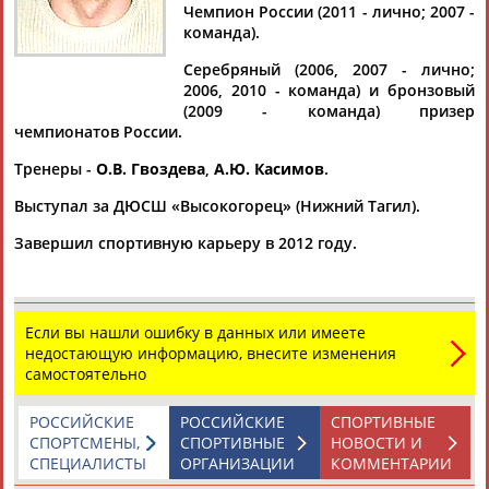
Дмитрий
Тамилла
Рамазан
Ростом
Чемпион России (2011 - лично; 2007 -
АБАРЕНОВ
АБАСОВА
АБАЧАРАЕВ
АБАШИДЗЕ
команда).
Серебряный (2006, 2007 - лично;
2006, 2010 - команда) и бронзовый
(2009 - команда) призер
Флюра
Татьяна
Акжана
Артур
чемпионатов России.
АББАТЕ-
АББЯСОВА
АБДИКАРИМОВА
АБДРАХМАНОВ
Тренеры -
О.В. Гвоздева
,
А.Ю. Касимов
.
БУЛАТОВА
Выступал за ДЮСШ «Высокогорец» (Нижний Тагил).
Завершил спортивную карьеру в 2012 году.
Если вы нашли ошибку в данных или имеете
недостающую информацию, внесите изменения
самостоятельно
РОССИЙСКИЕ
РОССИЙСКИЕ
СПОРТИВНЫЕ
СПОРТСМЕНЫ,
СПОРТИВНЫЕ
НОВОСТИ И
СПЕЦИАЛИСТЫ
ОРГАНИЗАЦИИ
КОММЕНТАРИИ