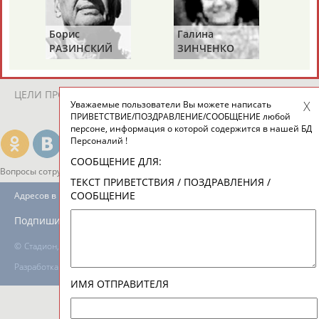
Борис
Галина
Ах
ТАБЛО АКТИВНОСТИ
РАЗИНСКИЙ
ЗИНЧЕНКО
АН
ЦЕЛИ ПРОЕКТА
КОНТАКТЫ
НАШИ КНОПКИ
РЕКЛАМА
Уважаемые пользователи Вы можете написать
ПРИВЕТСТВИЕ/ПОЗДРАВЛЕНИЕ/СООБЩЕНИЕ любой
персоне, информация о которой содержится в нашей БД
Персоналий !
СООБЩЕНИЕ ДЛЯ:
Вопросы сотрудничества и совместной деятельности
inform@infosport.ru
ТЕКСТ ПРИВЕТСТВИЯ / ПОЗДРАВЛЕНИЯ /
СООБЩЕНИЕ
Адресов в новостной рассылке: 996
Подпишись
©
Стадион, 1998-2026
Разработка и поддержка ООО НАИТ «Стадион»
ИМЯ ОТПРАВИТЕЛЯ