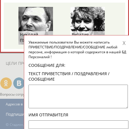
ЕЩЁ ПЕРСОНЫ
24 персон из 13181
Николай
Виталия
Ми
ПУЧКОВ
ТУОМАЙТЕ
Ш
Уважаемые пользователи Вы можете написать
ТАБЛО АКТИВНОСТИ
ПРИВЕТСТВИЕ/ПОЗДРАВЛЕНИЕ/СООБЩЕНИЕ любой
персоне, информация о которой содержится в нашей БД
Персоналий !
ЦЕЛИ ПРОЕКТА
КОНТАКТЫ
НАШИ КНОПКИ
РЕКЛАМА
СООБЩЕНИЕ ДЛЯ:
ТЕКСТ ПРИВЕТСТВИЯ / ПОЗДРАВЛЕНИЯ /
СООБЩЕНИЕ
Вопросы сотрудничества и совместной деятельности
inform@infosport.ru
Адресов в новостной рассылке: 996
Подпишись
ИМЯ ОТПРАВИТЕЛЯ
©
Стадион, 1998-2026