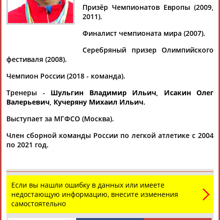
Призёр Чемпионатов Европы (2009,
2011).
Финалист чемпионата мира (2007).
Дмитрий
Тамилла
Рамазан
Ростом
Серебряный призер Олимпийского
АБАРЕНОВ
АБАСОВА
АБАЧАРАЕВ
АБАШИДЗЕ
фестиваля (2008).
Чемпион России (2018 - команда).
Тренеры -
Шульгин Владимир Ильич
,
Исакин Олег
Флюра
Татьяна
Акжана
Артур
Валерьевич
,
Кучеряну Михаил Ильич
.
АББАТЕ-
АББЯСОВА
АБДИКАРИМОВА
АБДРАХМАНОВ
Выступает за МГФСО (Москва).
БУЛАТОВА
Член сборной команды России по легкой атлетике с 2004
по 2021 год.
Если вы нашли ошибку в данных или имеете
недостающую информацию, внесите изменения
самостоятельно