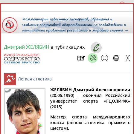
Дмитрий ЖЕЛЯБИН
в публикациях
8 августа 2026 года,
06:23
СПОРТСМЕНЫ, ТРЕНЕРЫ И СПЕЦИАЛИСТЫ
13181
персон
Расширенный поиск
Найдено:
ЖЕЛЯБИН Дмитрий Александрович
(20.05.1990) - окончил Российский
университет спорта «ГЦОЛИФК»
Легкая атлетика
(2015)
Мастер спорта международного
класса (легкая атлетика: прыжки с
Аслаудин
Елена
Мария
Юлия
шестом).
АБАЕВ
АБАИМОВА
АБАКУМОВА
АБАЛАКИНА