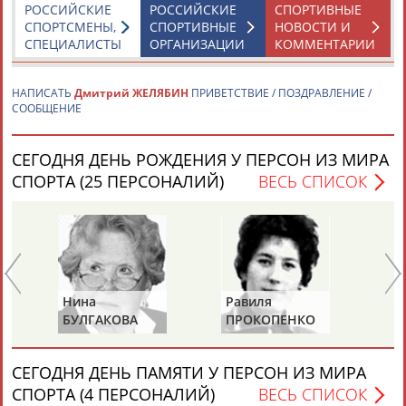
РОССИЙСКИЕ
РОССИЙСКИЕ
СПОРТИВНЫЕ
СПОРТСМЕНЫ,
СПОРТИВНЫЕ
НОВОСТИ И
СПЕЦИАЛИСТЫ
ОРГАНИЗАЦИИ
КОММЕНТАРИИ
НАПИСАТЬ
Дмитрий ЖЕЛЯБИН
ПРИВЕТСТВИЕ / ПОЗДРАВЛЕНИЕ /
СООБЩЕНИЕ
Каримжан
Аделя
Андрей
Герман
АБДРАХМАНОВ
АБДРАХМАНОВА
АБДУВАЛИЕВ
АБДУЛАЕВ
СЕГОДНЯ ДЕНЬ РОЖДЕНИЯ У ПЕРСОН ИЗ МИРА
СПОРТА (25 ПЕРСОНАЛИЙ)
ВЕСЬ СПИСОК
Рамазан
Тагир
Камиль
Загалав
АБДУЛАЕВ
АБДУЛАЕВ
АБДУЛАЗИЗОВ
АБДУЛБЕКОВ
Нина
Равиля
Ни
БУЛГАКОВА
ПРОКОПЕНКО
Ж
(САЛИМОВА)
Камалудин
Абдула
Магомед
Назир
АБДУЛДАУДОВ
АБДУЛЖАЛИЛОВ
АБДУЛКАГИРОВ
АБДУЛЛАЕВ
СЕГОДНЯ ДЕНЬ ПАМЯТИ У ПЕРСОН ИЗ МИРА
СПОРТА (4 ПЕРСОНАЛИЙ)
ВЕСЬ СПИСОК