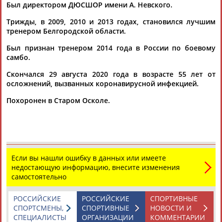
Был директором ДЮСШОР имени А. Невского.
Трижды, в 2009, 2010 и 2013 годах, становился лучшим
тренером Белгородской области.
Был признан тренером 2014 года в России по боевому
самбо.
Каримжан
Аделя
Андрей
Герман
Скончался 29 августа 2020 года в возрасте 55 лет от
АБДРАХМАНОВ
АБДРАХМАНОВА
АБДУВАЛИЕВ
АБДУЛАЕВ
осложнений, вызванных коронавирусной инфекцией.
Похоронен в Старом Осколе.
Рамазан
Тагир
Камиль
Загалав
АБДУЛАЕВ
АБДУЛАЕВ
АБДУЛАЗИЗОВ
АБДУЛБЕКОВ
Если вы нашли ошибку в данных или имеете
недостающую информацию, внесите изменения
самостоятельно
Камалудин
Абдула
Магомед
Назир
АБДУЛДАУДОВ
АБДУЛЖАЛИЛОВ
АБДУЛКАГИРОВ
АБДУЛЛАЕВ
РОССИЙСКИЕ
РОССИЙСКИЕ
СПОРТИВНЫЕ
СПОРТСМЕНЫ,
СПОРТИВНЫЕ
НОВОСТИ И
СПЕЦИАЛИСТЫ
ОРГАНИЗАЦИИ
КОММЕНТАРИИ