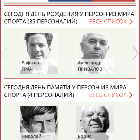
ЕЩЁ ПЕРСОНЫ
СЕГОДНЯ ДЕНЬ РОЖДЕНИЯ У ПЕРСОН ИЗ МИРА
СПОРТА (35 ПЕРСОНАЛИЙ)
ВЕСЬ СПИСОК
24 персон из 13181
ТАБЛО АКТИВНОСТИ
Рафаэль
Александр
Ан
ЦЕЛИ ПРОЕКТА
КОНТАКТЫ
НАШИ КНОПКИ
РЕКЛАМА
ГРАЧ
ПРИВАЛОВ
И
СЕГОДНЯ ДЕНЬ ПАМЯТИ У ПЕРСОН ИЗ МИРА
СПОРТА (4 ПЕРСОНАЛИЙ)
ВЕСЬ СПИСОК
Вопросы сотрудничества и совместной деятельности
inform@infosport.ru
Адресов в новостной рассылке: 996
Подпишись
©
Стадион, 1998-2026
Николай
Борис
Га