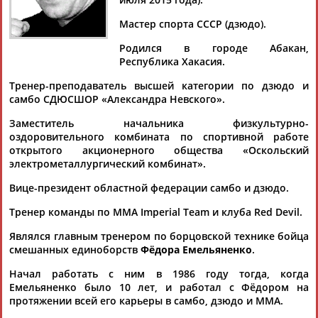
Мастер спорта СССР (дзюдо).
Родился в городе Абакан,
Республика Хакасия.
Дмитрий
Тамилла
Рамазан
Ростом
АБАРЕНОВ
АБАСОВА
АБАЧАРАЕВ
АБАШИДЗЕ
Тренер-преподаватель высшей категории по дзюдо и
самбо СДЮСШОР «Александра Невского».
Заместитель начальника физкультурно-
оздоровительного комбината по спортивной работе
Флюра
Татьяна
Акжана
Артур
открытого акционерного общества «Оскольский
АББАТЕ-
АББЯСОВА
АБДИКАРИМОВА
АБДРАХМАНОВ
электрометаллургический комбинат».
БУЛАТОВА
Вице-президент областной федерации самбо и дзюдо.
Тренер команды по ММА Imperial Team и клуба Red Devil.
Являлся главным тренером по борцовской технике бойца
смешанных единоборств
Фёдора Емельяненко
.
Начал работать с ним в 1986 году тогда, когда
Емельяненко было 10 лет, и работал с Фёдором на
протяжении всей его карьеры в самбо, дзюдо и ММА.