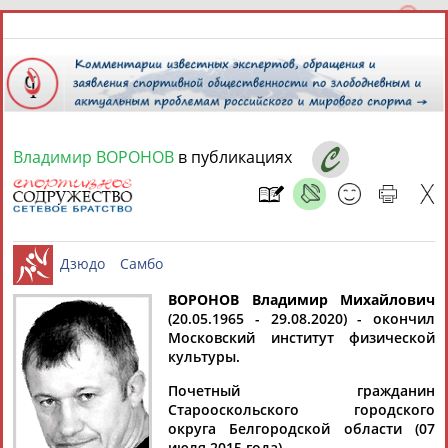
Владимир ВОРОНОВ
в публикациях
6 августа 2026 года,
18:24
СПОРТСМЕНЫ, ТРЕНЕРЫ И СПЕЦИАЛИСТЫ
13181
персон
Расширенный поиск
Найдено:
ВОРОНОВ Владимир Михайлович
(20.05.1965 - 29.08.2020) - окончил
Московский институт физической
Дзюдо
Самбо
культуры.
Почетный гражданин
Старооскольского городского
Аслаудин
Елена
Мария
Юлия
округа Белгородской области (
07
АБАЕВ
АБАИМОВА
АБАКУМОВА
АБАЛАКИНА
июля 2015 года)
.