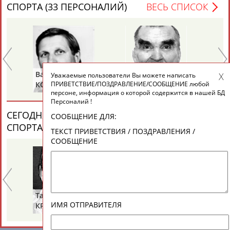
ЕЩЁ ПЕРСОНЫ
СПОРТА (33 ПЕРСОНАЛИЙ)
ВЕСЬ СПИСОК
24 персон из 13181
Валерий
Виктор
Се
Уважаемые пользователи Вы можете написать
ТАБЛО АКТИВНОСТИ
ПРИВЕТСТВИЕ/ПОЗДРАВЛЕНИЕ/СООБЩЕНИЕ любой
КОСТЮЧЕНКО
САВЧУК
СУ
персоне, информация о которой содержится в нашей БД
Персоналий !
ЦЕЛИ ПРОЕКТА
КОНТАКТЫ
НАШИ КНОПКИ
РЕКЛАМА
СЕГОДНЯ ДЕНЬ ПАМЯТИ У ПЕРСОН ИЗ МИРА
СООБЩЕНИЕ ДЛЯ:
СПОРТА (7 ПЕРСОНАЛИЙ)
ВЕСЬ СПИСОК
ТЕКСТ ПРИВЕТСТВИЯ / ПОЗДРАВЛЕНИЯ /
СООБЩЕНИЕ
Вопросы сотрудничества и совместной деятельности
inform@infosport.ru
Адресов в новостной рассылке: 997
Тамара
Алексей
Ал
Подпишись
ИМЯ ОТПРАВИТЕЛЯ
КРАВЧЕНКО
МАРЬИН
А
(СОСНОВА)
©
Стадион, 1998-2026