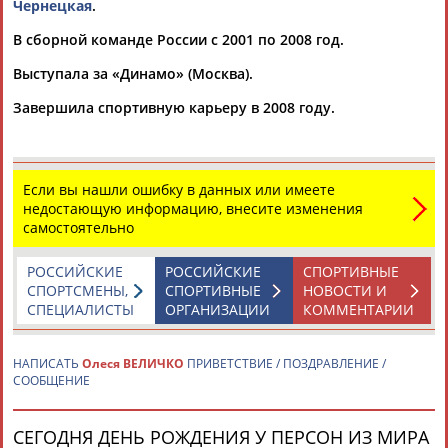
Чернецкая
.
В сборной команде России с 2001 по 2008 год.
Выступала за «Динамо» (Москва).
Завершила спортивную карьеру в 2008 году.
Каримжан
Аделя
Андрей
Герман
АБДРАХМАНОВ
АБДРАХМАНОВА
АБДУВАЛИЕВ
АБДУЛАЕВ
Если вы нашли ошибку в данных или имеете
недостающую информацию, внесите изменения
самостоятельно
Рамазан
Тагир
Камиль
Загалав
РОССИЙСКИЕ
РОССИЙСКИЕ
СПОРТИВНЫЕ
АБДУЛАЕВ
АБДУЛАЕВ
АБДУЛАЗИЗОВ
АБДУЛБЕКОВ
СПОРТСМЕНЫ,
СПОРТИВНЫЕ
НОВОСТИ И
СПЕЦИАЛИСТЫ
ОРГАНИЗАЦИИ
КОММЕНТАРИИ
НАПИСАТЬ
Олеся ВЕЛИЧКО
ПРИВЕТСТВИЕ / ПОЗДРАВЛЕНИЕ /
Камалудин
Абдула
Магомед
Назир
СООБЩЕНИЕ
АБДУЛДАУДОВ
АБДУЛЖАЛИЛОВ
АБДУЛКАГИРОВ
АБДУЛЛАЕВ
СЕГОДНЯ ДЕНЬ РОЖДЕНИЯ У ПЕРСОН ИЗ МИРА