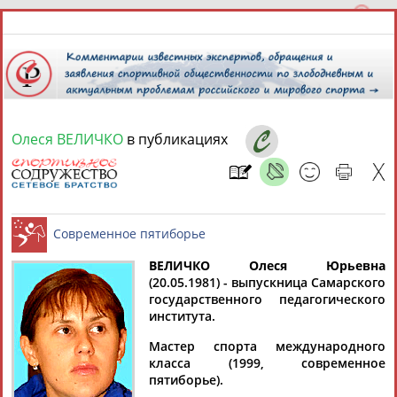
Олеся ВЕЛИЧКО
в публикациях
10 августа 2026 года,
15:42
СПОРТСМЕНЫ, ТРЕНЕРЫ И СПЕЦИАЛИСТЫ
13181
персон
Расширенный поиск
Найдено:
ВЕЛИЧКО Олеся Юрьевна
(20.05.1981) - выпускница Самарского
государственного педагогического
Современное пятиборье
института.
Мастер спорта международного
класса (1999, современное
Аслаудин
Елена
Мария
Юлия
пятиборье).
АБАЕВ
АБАИМОВА
АБАКУМОВА
АБАЛАКИНА