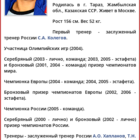
Родилась в г. Тараз, Жамбылская
обл., Казахская ССР. Живет в Москве.
Рост 156 см. Вес 52 кг.
Дмитрий
Тамилла
Рамазан
Ростом
Первый тренер - заслуженный
АБАРЕНОВ
АБАСОВА
АБАЧАРАЕВ
АБАШИДЗЕ
тренер России
С.А. Колегов
.
Участница Олимпийских игр (2004).
Серебряный (2003 - лично, команда; 2003, 2005 - эстафета)
Флюра
Татьяна
Акжана
Артур
и бронзовый (2001, 2004 - команда) призер чемпионатов
АББАТЕ-
АББЯСОВА
АБДИКАРИМОВА
АБДРАХМАНОВ
мира.
БУЛАТОВА
Чемпионка Европы (2004 - команда; 2004, 2005 - эстафета).
Бронзовый призер чемпионатов Европы (2002, 2006 -
эстафета).
Чемпионка России (2005 - команда).
Серебряный (2000 - лично) и бронзовый (2002 - лично)
призер чемпионатов России.
Тренеры - заслуженный тренер России
А.О. Хапланов
,
Т.Н.