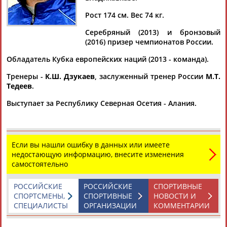
Дмитрий
Тамилла
Рамазан
Ростом
АБАРЕНОВ
АБАСОВА
АБАЧАРАЕВ
АБАШИДЗЕ
Рост 174 см. Вес 74 кг.
Серебряный (2013) и бронзовый
(2016) призер чемпионатов России.
Обладатель Кубка европейских наций (2013 - команда).
Флюра
Татьяна
Акжана
Артур
АББАТЕ-
АББЯСОВА
АБДИКАРИМОВА
АБДРАХМАНОВ
Тренеры -
К.Ш. Дзукаев
, заслуженный тренер России
М.Т.
БУЛАТОВА
Тедеев
.
Выступает за Республику Северная Осетия - Алания.
Если вы нашли ошибку в данных или имеете
недостающую информацию, внесите изменения
самостоятельно
РОССИЙСКИЕ
РОССИЙСКИЕ
СПОРТИВНЫЕ
СПОРТСМЕНЫ,
СПОРТИВНЫЕ
НОВОСТИ И
СПЕЦИАЛИСТЫ
ОРГАНИЗАЦИИ
КОММЕНТАРИИ