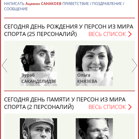
НАПИСАТЬ
Ацамаз САНАКОЕВ
ПРИВЕТСТВИЕ / ПОЗДРАВЛЕНИЕ /
СООБЩЕНИЕ
Каримжан
Аделя
Андрей
Герман
АБДРАХМАНОВ
АБДРАХМАНОВА
АБДУВАЛИЕВ
АБДУЛАЕВ
СЕГОДНЯ ДЕНЬ РОЖДЕНИЯ У ПЕРСОН ИЗ МИРА
СПОРТА (25 ПЕРСОНАЛИЙ)
ВЕСЬ СПИСОК
Рамазан
Тагир
Камиль
Загалав
АБДУЛАЕВ
АБДУЛАЕВ
АБДУЛАЗИЗОВ
АБДУЛБЕКОВ
Зураб
Ольга
Ол
САКАНДЕЛИДЗЕ
КНЯЗЕВА
БЕ
Камалудин
Абдула
Магомед
Назир
АБДУЛДАУДОВ
АБДУЛЖАЛИЛОВ
АБДУЛКАГИРОВ
АБДУЛЛАЕВ
СЕГОДНЯ ДЕНЬ ПАМЯТИ У ПЕРСОН ИЗ МИРА
СПОРТА (2 ПЕРСОНАЛИЙ)
ВЕСЬ СПИСОК
ЕЩЁ ПЕРСОНЫ
24 персон из 13181