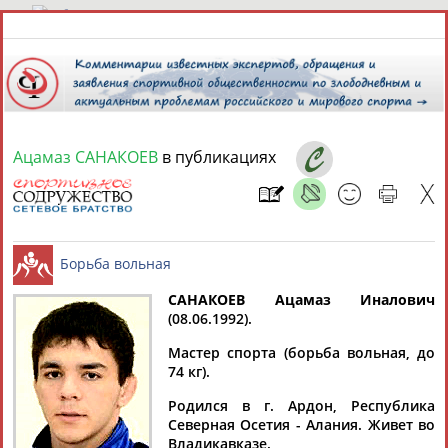
9 августа 2026 года,
18:37
СПОРТСМЕНЫ, ТРЕНЕРЫ И СПЕЦИАЛИСТЫ
Ацамаз САНАКОЕВ
в публикациях
13181
персон
Расширенный поиск
Найдено:
САНАКОЕВ Ацамаз Иналович
(08.06.1992).
Аслаудин
Елена
Мария
Юлия
Борьба вольная
АБАЕВ
АБАИМОВА
АБАКУМОВА
АБАЛАКИНА
Мастер спорта (борьба вольная, до
74 кг).
Родился в г. Ардон, Республика
Северная Осетия - Алания. Живет во
Владикавказе.