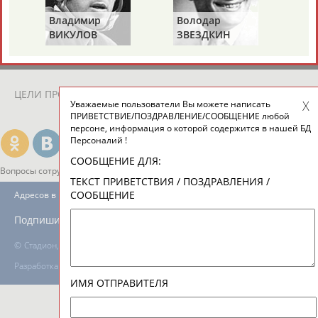
Владимир
Володар
ВИКУЛОВ
ЗВЕЗДКИН
ТАБЛО АКТИВНОСТИ
ЦЕЛИ ПРОЕКТА
КОНТАКТЫ
НАШИ КНОПКИ
РЕКЛАМА
Уважаемые пользователи Вы можете написать
ПРИВЕТСТВИЕ/ПОЗДРАВЛЕНИЕ/СООБЩЕНИЕ любой
персоне, информация о которой содержится в нашей БД
Персоналий !
СООБЩЕНИЕ ДЛЯ:
Вопросы сотрудничества и совместной деятельности
inform@infosport.ru
ТЕКСТ ПРИВЕТСТВИЯ / ПОЗДРАВЛЕНИЯ /
СООБЩЕНИЕ
Адресов в новостной рассылке: 996
Подпишись
©
Стадион, 1998-2026
Разработка и поддержка ООО НАИТ «Стадион»
ИМЯ ОТПРАВИТЕЛЯ