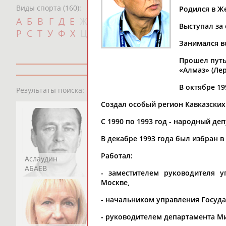
Виды спорта (160):
Родился в Ж
Дат
А
Б
В
Г
Д
Е
Ж
З
И
К
Л
М
Н
О
П
Выступал за
с
Р
С
Т
У
Ф
Х
Ц
Ч
Ш
Щ
Э
Ю
Я
Занимался в
Прошел путь
«Алмаз» (Ле
13181
персон
В октябре 1
Результаты поиска:
Создал особый регион Кавказски
С 1990 по 1993 год - народный деп
В декабре 1993 года был избран 
Работал:
Аслаудин
Елена
Мария
АБАЕВ
АБАИМОВА
АБАКУМОВА
- заместителем руководителя 
Москве,
- начальником управления Госуд
- руководителем департамента М