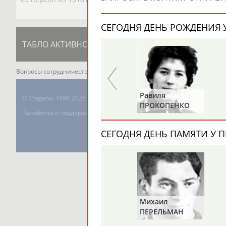
СЕГОДНЯ ДЕНЬ РОЖДЕНИЯ У
ТАБЛО АКТИВНОСТИ
ЦЕЛИ ПРОЕКТА
К
Вопросы сотрудничества и совместной деятельности
inform@infospor
Нина
Равиля
©
Стадион, 1998-2026
В
БУЛГАКОВА
ПРОКОПЕНКО
Разработка и поддержка ООО НАИТ «Стадион»
(САЛИМОВА)
СЕГОДНЯ ДЕНЬ ПАМЯТИ У П
Михаил
ПЕРЕЛЬМАН
(ПЕРЛЬМАН)