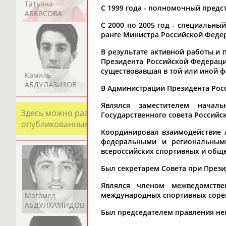
Татьяна
Акжана
Артур
С 1999 года - полномочный предс
АББЯСОВА
АБДИКАРИМОВА
АБДРАХМАНОВ
С 2000 по 2005 год - специальны
ранге Министра Российской Феде
В результате активной работы и
Президента Российской Федерации
существовавшая в той или иной фо
Камиль
Загалав
Камалудин
АБДУЛАЗИЗОВ
АБДУЛБЕКОВ
АБДУЛДАУДОВ
В Администрации Президента Росси
Являлся заместителем начал
Здесь можно разместить информацию о хорошо изв
Государственного совета Российс
опубликованных записях. Страна должна знать свои
Координировал взаимодействие 
федеральными и региональными
всероссийских спортивных и общ
Был секретарем Совета при Прези
Являлся членом межведомстве
международных спортивных сорев
Магомед
Шамиль
Адлан
АБДУЛХАМИДОВ
АБДУРАХМАНОВ
АБДУРАШИДОВ
Был председателем правления не