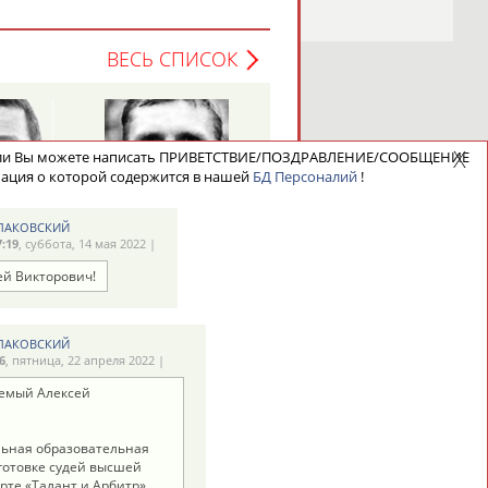
ВЕСЬ СПИСОК
ели Вы можете написать ПРИВЕТСТВИЕ/ПОЗДРАВЛЕНИЕ/СООБЩЕНИЕ
ация о которой содержится в нашей
БД Персоналий
!
Павел
Алексей
новостной рассылке: 996
МЕЛЬНИКОВ
РАСТВОРЦЕВ
УЛАКОВСКИЙ
7:19
, суббота, 14 мая 2022 |
сь
ей Викторович!
ВЕСЬ СПИСОК
УЛАКОВСКИЙ
6
, пятница, 22 апреля 2022 |
аемый Алексей
ьная образовательная
готовке судей высшей
рте «Талант и Арбитр»