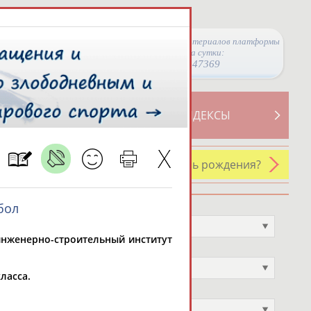
Просмотры материалов платформы
за сутки:
47369
ТИВНОСТИ
СВОДНЫЕ ИНДЕКСЫ
У кого сегодня день рождения?
бол
Профессия
Не выбран
 инженерно-строительный институт
Спортивное звание
Не выбран
ласса.
Учёное звание
Не выбран