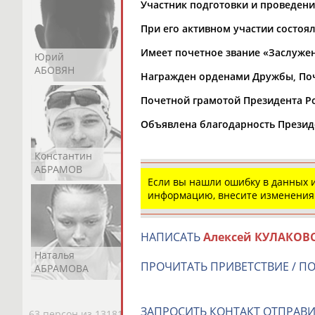
Участник подготовки и проведения
При его активном участии состоял
Имеет почетное звание «Заслуже
Юрий
Никита
Виктор
АБОВЯН
АБОЗОВИК
АБОИМОВ
Награжден орденами Дружбы, Поче
Почетной грамотой Президента Р
Объявлена благодарность Презид
Константин
Константин
Николай
АБРАМОВ
АБРАМОВ
АБРАМОВ
Если вы нашли ошибку в данных
информацию, внесите изменения
НАПИСАТЬ
Алексей КУЛАКОВ
Наталья
Нелли
Светлана
ПРОЧИТАТЬ ПРИВЕТСТВИЕ / П
АБРАМОВА
АБРАМОВА
АБРАМОВА
ЗАПРОСИТЬ КОНТАКТ ОТПРАВИ
63 персон из 13181