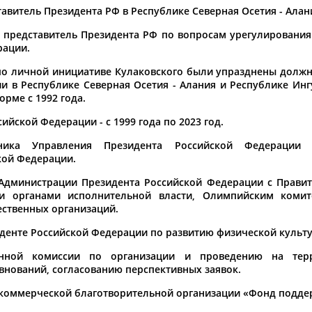
Каримжан
Аделя
Андрей
тавитель Президента РФ в Республике Северная Осетия - Алан
АБДРАХМАНОВ
АБДРАХМАНОВА
АБДУВАЛИЕВ
й представитель Президента РФ по вопросам урегулирования
рации.
 по личной инициативе Кулаковского были упразднены должн
 в Республике Северная Осетия - Алания и Республике Ингу
рме с 1992 года.
Абдула
Магомед
Назир
АБДУЛЖАЛИЛОВ
АБДУЛКАГИРОВ
АБДУЛЛАЕВ
йской Федерации - с 1999 года по 2023 год.
ьника Управления Президента Российской Федерации 
естном спортсмене, тренере, специалисте или исправит
кой Федерации.
х героев! Герои спорта - это одни из главных патриотов
Администрации Президента Российской Федерации с Правит
 органами исполнительной власти, Олимпийским комит
ественных организаций.
денте Российской Федерации по развитию физической культу
нной комиссии по организации и проведению на тер
нований, согласованию перспективных заявок.
Рустам
Магомед
Нурлан
АБДУРАШИДОВ
АБДУСАЛАМОВ
АБДЫКАЛЫКОВ
коммерческой благотворительной организации «Фонд подде