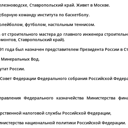
елезноводске, Ставропольский край. Живет в Москве.
а рождения
 сборную команду института по баскетболу.
по
чч
мм
год
чч
мм
год
олейболом, футболом, настольным теннисом.
 от строительного мастера до главного инженера строитель
рмонтов, Ставропольский край).
991 года был назначен представителем Президента России в С
х Минеральных Вод.
утат России.
в Совет Федерации Федерального собрания Российской Федер
Юлия
Дмитрий
Тамилла
АБАЛАКИНА
АБАРЕНОВ
АБАСОВА
управления Федерального казначейства Министерства фин
арственной налоговой службы Российской Федерации,
инистерства национальной политики Российской Федерации.