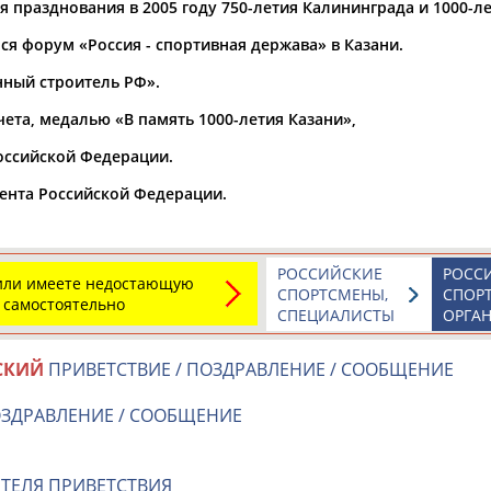
 празднования в 2005 году 750-летия Калининграда и 1000-ле
ся форум «Россия - спортивная держава» в Казани.
нный строитель РФ».
Элизабет
Захария
Александр
АБРААМЯН
АБРАМАШВИЛИ
АБРАМОВ
та, медалью «В память 1000-летия Казани»,
оссийской Федерации.
ента Российской Федерации.
Павел
Дарья
Екатерина
АБРАМОВ
АБРАМОВА
АБРАМОВА
РОССИЙСКИЕ
РОСС
 или имеете недостающую
СПОРТСМЕНЫ,
СПОР
 самостоятельно
СПЕЦИАЛИСТЫ
ОРГА
СКИЙ
ПРИВЕТСТВИЕ / ПОЗДРАВЛЕНИЕ / СООБЩЕНИЕ
Тамара
Дмитрий
Маргарита
ОЗДРАВЛЕНИЕ / СООБЩЕНИЕ
АБРАМОВА
АБРАМОВИЧ
АБРАМОВИЧ
ЕЩЁ ПЕРСОНЫ
ТЕЛЯ ПРИВЕТСТВИЯ