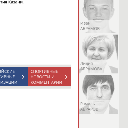
тия Казани.
Андрей
Валерий
Иван
АБРАМОВ
АБРАМОВ
АБРАМОВ
Екатерина
Ирина
Лидия
АБРАМОВА
АБРАМОВА
АБРАМОВА
ИЙСКИЕ
СПОРТИВНЫЕ
ТИВНЫЕ
НОВОСТИ И
НИЗАЦИИ
КОММЕНТАРИИ
Иракли
Осеп
Рамиль
АБРАМЯН
АБРАМЯН
АБРАРОВ