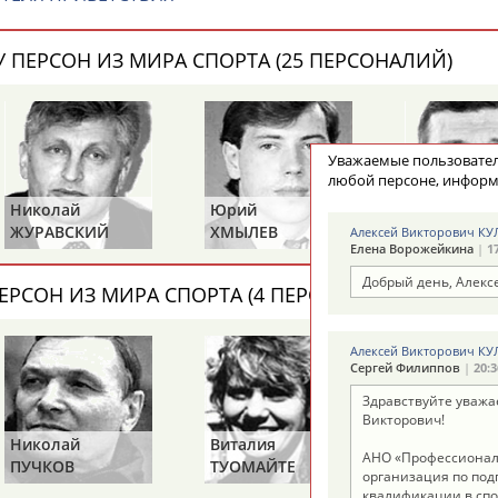
 ПЕРСОН ИЗ МИРА СПОРТА (25 ПЕРСОНАЛИЙ)
ОНТАКТЫ
НАШИ КНОПКИ
РЕКЛАМА
t.ru
Уважаемые пользоват
любой персоне, информ
Николай
Юрий
Михаил
Адресов в 
ЖУРАВСКИЙ
ХМЫЛЕВ
НАСТЕНКО
Алексей Викторович К
Елена Ворожейкина
|
1
Подпиши
Добрый день, Алекс
ЕРСОН ИЗ МИРА СПОРТА (4 ПЕРСОНАЛИЙ)
Алексей Викторович К
Сергей Филиппов
|
20:3
Здравствуйте уваж
Викторович!
Николай
Виталия
Михаил
АНО «Профессионал
ПУЧКОВ
ТУОМАЙТЕ
ШАХОВ
организация по под
квалификации в спо