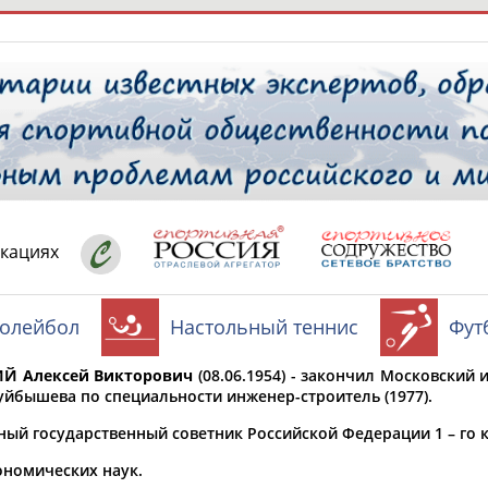
РЕСУРСНАЯ ПЛОЩАДКА
ТАБЛО АК
 специалисты
икациях
олейбол
Настольный теннис
Фут
ставляет регион*
 выбран
Й Алексей Викторович
(08.06.1954) - закончил Московский
* для действующих спортсменов
то рождения
Куйбышева по специальности инженер-строитель (1977).
 выбран
ный государственный советник Российской Федерации 1 – го к
ион проживания
ономических наук.
 выбран