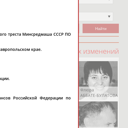
Чемпион
Не выбран
ного треста Минсредмаша СССР ПО
100 последних изменений
тавропольском крае.
ации.
Рамазан
Ростом
Флюра
АБАЧАРАЕВ
АБАШИДЗЕ
АББАТЕ-БУЛАТОВА
ансов Российской Федерации по