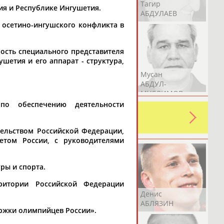
Герман
Рамазан
Тагир
ия и Республике Ингушетия.
АБДУЛАЕВ
АБДУЛАЕВ
АБДУЛАЕВ
 осетино-ингушского конфликта в
ость специального представителя
шетия и его аппарат - структура,
Аслан
Эмиль
Мусан
АБДУЛЛИН
АБДУЛЛИН
АБДУЛ-
МУСЛИМОВ
по обеспечению деятельности
ь какую-либо ошибку в уже
 своей страны!
ельством Российской Федерации,
етом России, с руководителями
ры и спорта.
ритории Российской Федерации
Эдуард
Уулу Азамат
Денис
АБЗАЛИМОВ
АБИБИЛЛА
АБЛЯЗИН
ржки олимпийцев России».