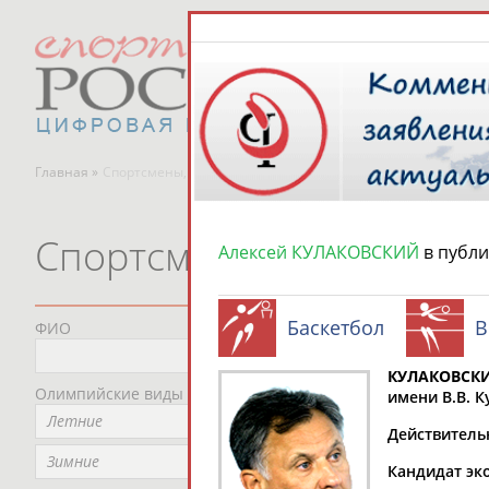
Главная »
Спортсмены, тренеры и специалисты
Спортсмены, тренеры и
Алексей КУЛАКОВСКИЙ
в публ
Баскетбол
В
ФИО
Пред
Не
КУЛАКОВСКИ
Олимпийские виды спорта
Мес
имени В.В. 
Летние
Не
Действитель
Рег
Зимние
Кандидат эк
Не