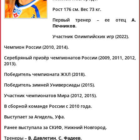
Рост 176 см. Вес 73 кг.
Первый тренер – ее отец
А.
Печников
.
Дмитрий
Тамилла
Рамазан
Ростом
АБАРЕНОВ
АБАСОВА
АБАЧАРАЕВ
АБАШИДЗЕ
Участник Олимпийских игр (2022).
Чемпион России (2010, 2014).
Серебряный призёр чемпионатов России (2009, 2011, 2012,
2013).
Флюра
Татьяна
Акжана
Артур
АББАТЕ-
АББЯСОВА
АБДИКАРИМОВА
АБДРАХМАНОВ
Победитель чемпионата ЖХЛ (2018).
БУЛАТОВА
Победитель зимней Универсиады (2015).
Участник чемпионатов Мира (2012, 2015).
В сборной команде России с 2010 года.
Выступает за Агидель, Уфа.
Ранее выступала за СКИФ, Нижний Новгород.
Тренеры –
В. Давлетин
,
С. Фадеев
.