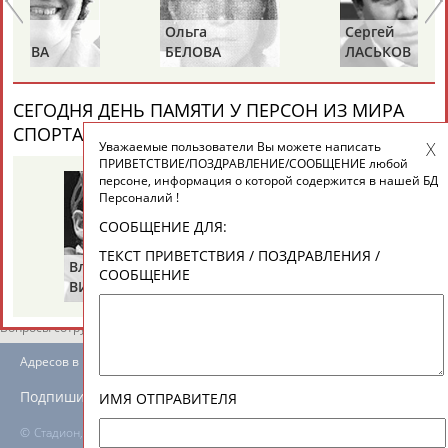
ЕЩЁ ПЕРСОНЫ
Ольга
Сергей
Иг
БЕЛОВА
ЛАСЬКОВ
С
24 персон из 13181
СЕГОДНЯ ДЕНЬ ПАМЯТИ У ПЕРСОН ИЗ МИРА
СПОРТА (2 ПЕРСОНАЛИЙ)
ВЕСЬ СПИСОК
Уважаемые пользователи Вы можете написать
ТАБЛО АКТИВНОСТИ
ПРИВЕТСТВИЕ/ПОЗДРАВЛЕНИЕ/СООБЩЕНИЕ любой
персоне, информация о которой содержится в нашей БД
Персоналий !
ЦЕЛИ ПРОЕКТА
КОНТАКТЫ
НАШИ КНОПКИ
РЕКЛАМА
СООБЩЕНИЕ ДЛЯ:
ТЕКСТ ПРИВЕТСТВИЯ / ПОЗДРАВЛЕНИЯ /
Владимир
Володар
СООБЩЕНИЕ
ВИКУЛОВ
ЗВЕЗДКИН
Вопросы сотрудничества и совместной деятельности
inform@infosport.ru
Адресов в новостной рассылке: 996
Подпишись
ИМЯ ОТПРАВИТЕЛЯ
©
Стадион, 1998-2026