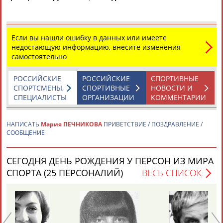
Если вы нашли ошибку в данных или имеете
недостающую информацию, внесите изменения
самостоятельно
Каримжан
Аделя
Андрей
Герман
РОССИЙСКИЕ
РОССИЙСКИЕ
СПОРТИВНЫЕ
АБДРАХМАНОВ
АБДРАХМАНОВА
АБДУВАЛИЕВ
АБДУЛАЕВ
СПОРТСМЕНЫ,
СПОРТИВНЫЕ
НОВОСТИ И
СПЕЦИАЛИСТЫ
ОРГАНИЗАЦИИ
КОММЕНТАРИИ
НАПИСАТЬ
Мария ПЕЧНИКОВА
ПРИВЕТСТВИЕ / ПОЗДРАВЛЕНИЕ /
Рамазан
Тагир
Камиль
Загалав
СООБЩЕНИЕ
АБДУЛАЕВ
АБДУЛАЕВ
АБДУЛАЗИЗОВ
АБДУЛБЕКОВ
СЕГОДНЯ ДЕНЬ РОЖДЕНИЯ У ПЕРСОН ИЗ МИРА
СПОРТА (25 ПЕРСОНАЛИЙ)
ВЕСЬ СПИСОК
Камалудин
Абдула
Магомед
Назир
АБДУЛДАУДОВ
АБДУЛЖАЛИЛОВ
АБДУЛКАГИРОВ
АБДУЛЛАЕВ