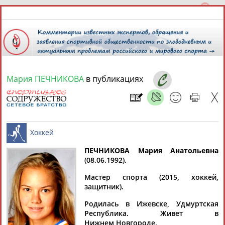
Мария ПЕЧНИКОВА
в публикациях
9 августа 2026 года,
05:09
СПОРТСМЕНЫ, ТРЕНЕРЫ И СПЕЦИАЛИСТЫ
13181
персон
Расширенный поиск
Найдено:
ПЕЧНИКОВА Мария Анатольевна
(08.06.1992).
Хоккей
Мастер спорта (2015, хоккей,
защитник).
Родилась в Ижевске, Удмуртская
Аслаудин
Елена
Мария
Юлия
Республика. Живет в
АБАЕВ
АБАИМОВА
АБАКУМОВА
АБАЛАКИНА
Нижнем Новгороде.