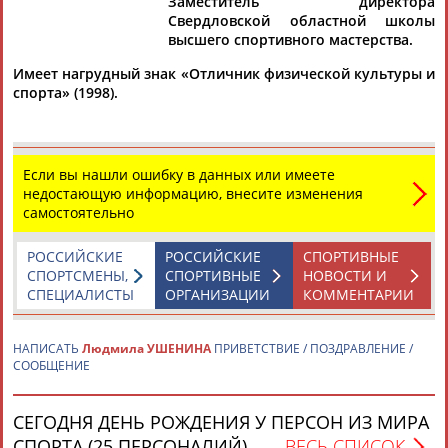
Заместитель директора
Свердловской областной школы
высшего спортивного мастерства.
Имеет нагрудный знак «Отличник физической культуры и
Дмитрий
Тамилла
Рамазан
Ростом
спорта» (1998).
АБАРЕНОВ
АБАСОВА
АБАЧАРАЕВ
АБАШИДЗЕ
Если вы нашли ошибку в данных или имеете
недостающую информацию, внесите изменения
Флюра
Татьяна
Акжана
Артур
самостоятельно
АББАТЕ-
АББЯСОВА
АБДИКАРИМОВА
АБДРАХМАНОВ
БУЛАТОВА
РОССИЙСКИЕ
РОССИЙСКИЕ
СПОРТИВНЫЕ
СПОРТСМЕНЫ,
СПОРТИВНЫЕ
НОВОСТИ И
СПЕЦИАЛИСТЫ
ОРГАНИЗАЦИИ
КОММЕНТАРИИ
НАПИСАТЬ
Людмила УШЕНИНА
ПРИВЕТСТВИЕ / ПОЗДРАВЛЕНИЕ /
СООБЩЕНИЕ
СЕГОДНЯ ДЕНЬ РОЖДЕНИЯ У ПЕРСОН ИЗ МИРА
СПОРТА (25 ПЕРСОНАЛИЙ)
ВЕСЬ СПИСОК