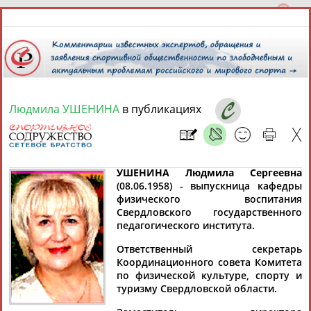
Людмила УШЕНИНА
в публикациях
9 августа 2026 года,
14:36
СПОРТСМЕНЫ, ТРЕНЕРЫ И СПЕЦИАЛИСТЫ
УШЕНИНА Людмила Сергеевна
(08.06.1958) - выпускница кафедры
физического воспитания
13181
персон
Расширенный поиск
Найдено:
Свердловского государственного
педагогического института.
Ответственный секретарь
Координационного совета Комитета
по физической культуре, спорту и
туризму Свердловской области.
Аслаудин
Елена
Мария
Юлия
АБАЕВ
АБАИМОВА
АБАКУМОВА
АБАЛАКИНА