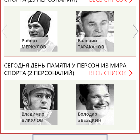
Роберт
Валерий
Ал
Каримжан
Аделя
Андрей
Герман
МЕРКУЛОВ
ТАРАКАНОВ
ГО
АБДРАХМАНОВ
АБДРАХМАНОВА
АБДУВАЛИЕВ
АБДУЛАЕВ
СЕГОДНЯ ДЕНЬ ПАМЯТИ У ПЕРСОН ИЗ МИРА
СПОРТА (2 ПЕРСОНАЛИЙ)
ВЕСЬ СПИСОК
Рамазан
Тагир
Камиль
Загалав
АБДУЛАЕВ
АБДУЛАЕВ
АБДУЛАЗИЗОВ
АБДУЛБЕКОВ
Владимир
Володар
Камалудин
Абдула
Магомед
Назир
ВИКУЛОВ
ЗВЕЗДКИН
АБДУЛДАУДОВ
АБДУЛЖАЛИЛОВ
АБДУЛКАГИРОВ
АБДУЛЛАЕВ