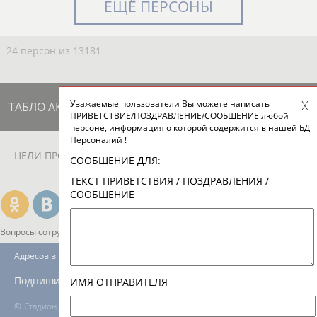
ЕЩЁ ПЕРСОНЫ
24 персон из 13181
Уважаемые пользователи Вы можете написать
ТАБЛО АКТИВНОСТИ
ПРИВЕТСТВИЕ/ПОЗДРАВЛЕНИЕ/СООБЩЕНИЕ любой
персоне, информация о которой содержится в нашей БД
Персоналий !
ЦЕЛИ ПРОЕКТА
КОНТАКТЫ
НАШИ КНОПКИ
РЕКЛАМА
СООБЩЕНИЕ ДЛЯ:
ТЕКСТ ПРИВЕТСТВИЯ / ПОЗДРАВЛЕНИЯ /
СООБЩЕНИЕ
Вопросы сотрудничества и совместной деятельности
inform@infosport.ru
Адресов в новостной рассылке: 996
Подпишись
ИМЯ ОТПРАВИТЕЛЯ
©
Стадион, 1998-2026