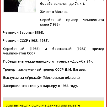
борьба вольная, до 74 кг).
Живет в Москве.
Серебряный призер чемпионата
Дмитрий
Тамилла
Рамазан
Ростом
мира (1983).
АБАРЕНОВ
АБАСОВА
АБАЧАРАЕВ
АБАШИДЗЕ
Чемпион Европы (1984).
Чемпион СССР (1983, 1985).
Серебряный (1986) и бронзовый (1984) призер
Флюра
Татьяна
Акжана
Артур
чемпионатов СССР.
АББАТЕ-
АББЯСОВА
АБДИКАРИМОВА
АБДРАХМАНОВ
БУЛАТОВА
Победитель международного турнира «Дружба-84».
Тренер - заслуженный тренер CCCР
Д.И. Багаев
.
Выступал за «Урожай» (Московская область).
Завершил спортивную карьеру в 1986 году.
Если вы нашли ошибку в данных или имеете