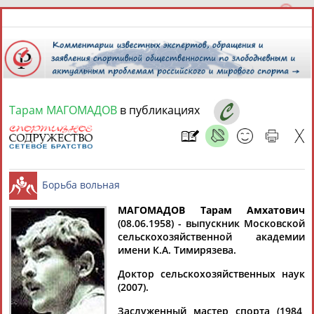
Тарам МАГОМАДОВ
в публикациях
8 августа 2026 года,
01:04
СПОРТСМЕНЫ, ТРЕНЕРЫ И СПЕЦИАЛИСТЫ
13181
персон
Расширенный поиск
Найдено:
МАГОМАДОВ Тарам Амхатович
(08.06.1958) - выпускник Московской
сельскохозяйственной академии
Борьба вольная
имени К.А. Тимирязева.
Доктор сельскохозяйственных наук
(2007).
Аслаудин
Елена
Мария
Юлия
АБАЕВ
АБАИМОВА
АБАКУМОВА
АБАЛАКИНА
Заслуженный мастер спорта (1984,