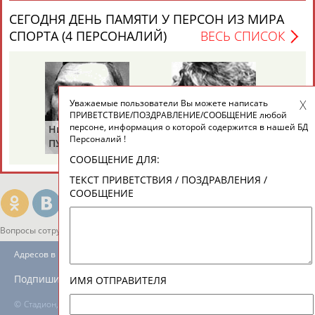
ЕЩЁ ПЕРСОНЫ
СЕГОДНЯ ДЕНЬ ПАМЯТИ У ПЕРСОН ИЗ МИРА
СПОРТА (4 ПЕРСОНАЛИЙ)
ВЕСЬ СПИСОК
24 персон из 13181
Уважаемые пользователи Вы можете написать
ТАБЛО АКТИВНОСТИ
ПРИВЕТСТВИЕ/ПОЗДРАВЛЕНИЕ/СООБЩЕНИЕ любой
персоне, информация о которой содержится в нашей БД
Николай
Виталия
Ми
Персоналий !
ПУЧКОВ
ТУОМАЙТЕ
Ш
ЦЕЛИ ПРОЕКТА
КОНТАКТЫ
НАШИ КНОПКИ
РЕКЛАМА
СООБЩЕНИЕ ДЛЯ:
ТЕКСТ ПРИВЕТСТВИЯ / ПОЗДРАВЛЕНИЯ /
СООБЩЕНИЕ
Вопросы сотрудничества и совместной деятельности
inform@infosport.ru
Адресов в новостной рассылке: 996
Подпишись
ИМЯ ОТПРАВИТЕЛЯ
©
Стадион, 1998-2026