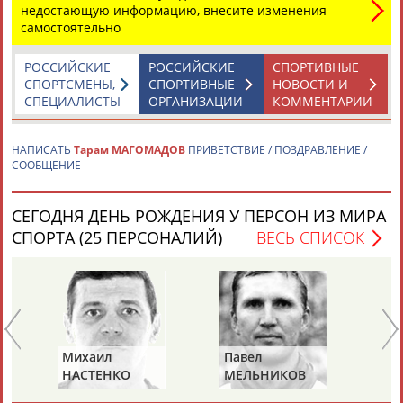
недостающую информацию, внесите изменения
самостоятельно
РОССИЙСКИЕ
РОССИЙСКИЕ
СПОРТИВНЫЕ
СПОРТСМЕНЫ,
СПОРТИВНЫЕ
НОВОСТИ И
СПЕЦИАЛИСТЫ
ОРГАНИЗАЦИИ
КОММЕНТАРИИ
Каримжан
Аделя
Андрей
Герман
АБДРАХМАНОВ
АБДРАХМАНОВА
АБДУВАЛИЕВ
АБДУЛАЕВ
НАПИСАТЬ
Тарам МАГОМАДОВ
ПРИВЕТСТВИЕ / ПОЗДРАВЛЕНИЕ /
СООБЩЕНИЕ
СЕГОДНЯ ДЕНЬ РОЖДЕНИЯ У ПЕРСОН ИЗ МИРА
Рамазан
Тагир
Камиль
Загалав
СПОРТА (25 ПЕРСОНАЛИЙ)
ВЕСЬ СПИСОК
АБДУЛАЕВ
АБДУЛАЕВ
АБДУЛАЗИЗОВ
АБДУЛБЕКОВ
Камалудин
Абдула
Магомед
Назир
Михаил
Павел
Ал
АБДУЛДАУДОВ
АБДУЛЖАЛИЛОВ
АБДУЛКАГИРОВ
АБДУЛЛАЕВ
НАСТЕНКО
МЕЛЬНИКОВ
РА