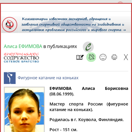
Алиса ЕФИМОВА
в публикациях
7 августа 2026 года,
13:31
СПОРТСМЕНЫ, ТРЕНЕРЫ И СПЕЦИАЛИСТЫ
13181
персон
Расширенный поиск
Найдено:
ЕФИМОВА Алиса Борисовна
(08.06.1999).
Фигурное катание на коньках
Мастер спорта России (фигурное
катание на коньках).
Родилась в г. Коувола, Финляндия.
Аслаудин
Елена
Мария
Юлия
АБАЕВ
АБАИМОВА
АБАКУМОВА
АБАЛАКИНА
Рост - 151 см.