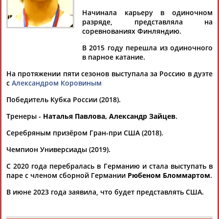
Начинала карьеру в одиночном
разряде, представляла на
соревнованиях Финляндию.
Дмитрий
Тамилла
Рамазан
Ростом
В 2015 году перешла из одиночного
АБАРЕНОВ
АБАСОВА
АБАЧАРАЕВ
АБАШИДЗЕ
в парное катание.
На протяжении пяти сезонов выступала за Россию в дуэте
с
Александром Коровиным
Победитель Кубка России (2018).
Флюра
Татьяна
Акжана
Артур
АББАТЕ-
АББЯСОВА
АБДИКАРИМОВА
АБДРАХМАНОВ
Тренеры -
Наталья Павлова, Александр Зайцев
.
БУЛАТОВА
Серебряным призёром Гран-при США (2018).
Чемпион Универсиады (2019).
С 2020 года перебралась в Германию и стала выступать в
паре с членом сборной Германии
Рюбеном Бломмартом
.
В июне 2023 года заявила, что будет представлять США.