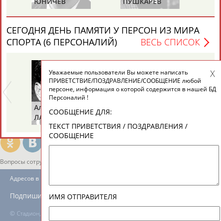
ЮНИЧЕВ
ПУШКАРЕВ
И
ЕЩЁ ПЕРСОНЫ
СЕГОДНЯ ДЕНЬ ПАМЯТИ У ПЕРСОН ИЗ МИРА
24 персон из 13181
СПОРТА (6 ПЕРСОНАЛИЙ)
ВЕСЬ СПИСОК
Уважаемые пользователи Вы можете написать
ТАБЛО АКТИВНОСТИ
ПРИВЕТСТВИЕ/ПОЗДРАВЛЕНИЕ/СООБЩЕНИЕ любой
персоне, информация о которой содержится в нашей БД
Персоналий !
Альгирдас
Иван
Бо
ЦЕЛИ ПРОЕКТА
КОНТАКТЫ
НАШИ КНОПКИ
РЕКЛАМА
СООБЩЕНИЕ ДЛЯ:
ЛАУРИТЕНАС
ОГАНОВ
Ц
ТЕКСТ ПРИВЕТСТВИЯ / ПОЗДРАВЛЕНИЯ /
СООБЩЕНИЕ
Вопросы сотрудничества и совместной деятельности
inform@infosport.ru
Адресов в новостной рассылке: 996
Подпишись
ИМЯ ОТПРАВИТЕЛЯ
©
Стадион, 1998-2026