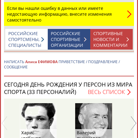
Если вы нашли ошибку в данных или имеете
недостающую информацию, внесите изменения
самостоятельно
РОССИЙСКИЕ
РОССИЙСКИЕ
СПОРТИВНЫЕ
СПОРТСМЕНЫ,
СПОРТИВНЫЕ
НОВОСТИ И
Каримжан
Аделя
Андрей
Герман
СПЕЦИАЛИСТЫ
ОРГАНИЗАЦИИ
КОММЕНТАРИИ
АБДРАХМАНОВ
АБДРАХМАНОВА
АБДУВАЛИЕВ
АБДУЛАЕВ
НАПИСАТЬ
Алиса ЕФИМОВА
ПРИВЕТСТВИЕ / ПОЗДРАВЛЕНИЕ /
СООБЩЕНИЕ
Рамазан
Тагир
Камиль
Загалав
СЕГОДНЯ ДЕНЬ РОЖДЕНИЯ У ПЕРСОН ИЗ МИРА
АБДУЛАЕВ
АБДУЛАЕВ
АБДУЛАЗИЗОВ
АБДУЛБЕКОВ
СПОРТА (33 ПЕРСОНАЛИЙ)
ВЕСЬ СПИСОК
Камалудин
Абдула
Магомед
Назир
АБДУЛДАУДОВ
АБДУЛЖАЛИЛОВ
АБДУЛКАГИРОВ
АБДУЛЛАЕВ
Харис
Валерий
Ва