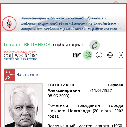
Герман СВЕШНИКОВ
в публикациях
9 августа 2026 года,
16:58
СПОРТСМЕНЫ, ТРЕНЕРЫ И СПЕЦИАЛИСТЫ
13181
персон
Расширенный поиск
Найдено:
СВЕШНИКОВ Герман
Александрович
(11.05.1937 -
08.06.2003).
Фехтование
Почетный гражданин города
Нижнего Новгорода (26 июня 2002
года).
Аслаудин
Елена
Мария
Юлия
АБАЕВ
АБАИМОВА
АБАКУМОВА
АБАЛАКИНА
Заслуженный мастер спорта (1960,