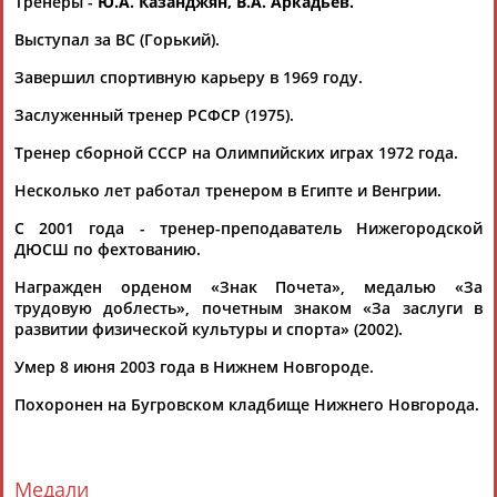
Тренеры -
Ю.А. Казанджян, В.А. Аркадьев.
Выступал за ВС (Горький).
Завершил спортивную карьеру в 1969 году.
Заслуженный тренер РСФСР (1975).
Тренер сборной СССР на Олимпийских играх 1972 года.
Каримжан
Аделя
Андрей
Герман
АБДРАХМАНОВ
АБДРАХМАНОВА
АБДУВАЛИЕВ
АБДУЛАЕВ
Несколько лет работал тренером в Египте и Венгрии.
С 2001 года - тренер-преподаватель Нижегородской
ДЮСШ по фехтованию.
Награжден орденом «Знак Почета», медалью «За
Рамазан
Тагир
Камиль
Загалав
трудовую доблесть», почетным знаком «За заслуги в
АБДУЛАЕВ
АБДУЛАЕВ
АБДУЛАЗИЗОВ
АБДУЛБЕКОВ
развитии физической культуры и спорта» (2002).
Умер 8 июня 2003 года в Нижнем Новгороде.
Похоронен на Бугровском кладбище Нижнего Новгорода.
Камалудин
Абдула
Магомед
Назир
АБДУЛДАУДОВ
АБДУЛЖАЛИЛОВ
АБДУЛКАГИРОВ
АБДУЛЛАЕВ
Медали