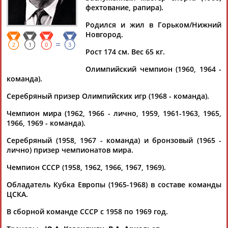
фехтование, рапира).
Родился и жил в Горьком/Нижний
Новгород.
=
Дмитрий
Тамилла
Рамазан
Ростом
2
1
0
3
Рост 174 см. Вес 65 кг.
АБАРЕНОВ
АБАСОВА
АБАЧАРАЕВ
АБАШИДЗЕ
Олимпийский чемпион (1960, 1964 -
команда).
Серебряный призер Олимпийских игр (1968 - команда).
Флюра
Татьяна
Акжана
Артур
Чемпион мира (1962, 1966 - лично, 1959, 1961-1963, 1965,
АББАТЕ-
АББЯСОВА
АБДИКАРИМОВА
АБДРАХМАНОВ
1966, 1969 - команда).
БУЛАТОВА
Серебряный (1958, 1967 - команда) и бронзовый (1965 -
лично) призер чемпионатов мира.
Чемпион СССР (1958, 1962, 1966, 1967, 1969).
Обладатель Кубка Европы (1965-1968) в составе команды
ЦСКА.
В сборной команде СССР с 1958 по 1969 год.