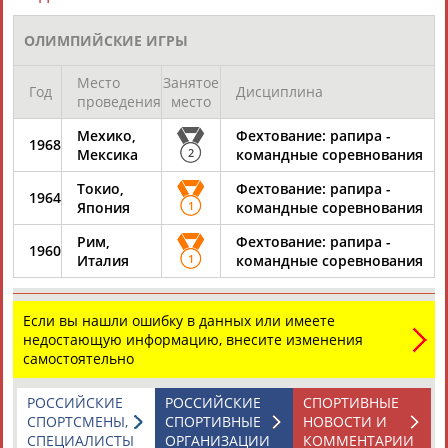
ЕЩЁ ПЕРСОНЫ
ОЛИМПИЙСКИЕ ИГРЫ
24 персон из 13181
Место
Занятое
Год
Дисциплина
проведения
место
Мехико,
Фехтование: рапира -
1968
ТАБЛО АКТИВНОСТИ
Мексика
2
командные соревнования
Токио,
Фехтование: рапира -
1964
Япония
1
командные соревнования
ЦЕЛИ ПРОЕКТА
КОНТАКТЫ
НАШИ КНОПКИ
РЕКЛАМА
Рим,
Фехтование: рапира -
1960
Италия
1
командные соревнования
Если вы нашли ошибку в данных или имеете
Вопросы сотрудничества и совместной деятельности
inform@infosport.ru
недостающую информацию, внесите изменения
самостоятельно
Адресов в новостной рассылке: 996
Подпишись
РОССИЙСКИЕ
РОССИЙСКИЕ
СПОРТИВНЫЕ
СПОРТСМЕНЫ,
СПОРТИВНЫЕ
НОВОСТИ И
©
Стадион, 1998-2026
СПЕЦИАЛИСТЫ
ОРГАНИЗАЦИИ
КОММЕНТАРИИ