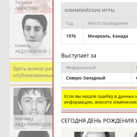
Татьяна
Акжана
Артур
АББЯСОВА
АБДИКАРИМОВА
АБДРАХМАНОВ
ОЛИМПИЙСКИЕ ИГРЫ
Год
Место проведения
1976
Монреаль, Канада
Камиль
Загалав
Камалудин
АБДУЛАЗИЗОВ
АБДУЛБЕКОВ
АБДУЛДАУДОВ
Выступает за
Федеральный
Здесь можно разместить информацию о хорошо изв
опубликованных записях. Страна должна знать свои
Северо-Западный
Если вы нашли ошибку в данных
информацию, внесите изменения
Магомед
Шамиль
Адлан
СЕГОДНЯ ДЕНЬ РОЖДЕНИЯ У
АБДУЛХАМИДОВ
АБДУРАХМАНОВ
АБДУРАШИДОВ