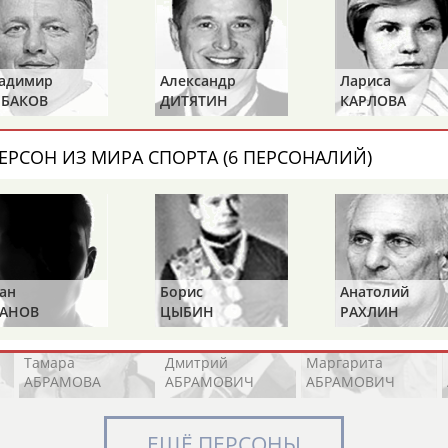
Элизабет
Захария
Александр
Александр
Лариса
Петр
АБРААМЯН
АБРАМАШВИЛИ
АБРАМОВ
ДИТЯТИН
КАРЛОВА
ТИМЧЕНК
ЕРСОН ИЗ МИРА СПОРТА (6 ПЕРСОНАЛИЙ)
Павел
Дарья
Екатерина
АБРАМОВ
АБРАМОВА
АБРАМОВА
Борис
Анатолий
Александр
ЦЫБИН
РАХЛИН
ЯГУБКИН
Тамара
Дмитрий
Маргарита
АБРАМОВА
АБРАМОВИЧ
АБРАМОВИЧ
ЕЩЁ ПЕРСОНЫ