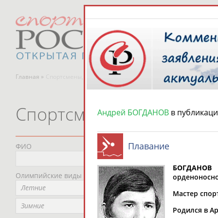
Главная »
Спортсмены, тренеры и специалисты
Спортсмены, тренеры и
Андрей БОГДАНОВ
в публикаци
Плавание
ФИО
Пред
Не
БОГДАНОВ 
Олимпийские виды спорта
Мес
орденоносно
Летние
Не
Мастер спорт
Рег
Зимние
Родился в Ар
Не