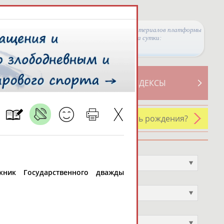
Просмотры материалов платформы
за сутки:
ТИВНОСТИ
СВОДНЫЕ ИНДЕКСЫ
У кого сегодня день рождения?
Профессия
Не выбран
скник Государственного дважды
Спортивное звание
Не выбран
Учёное звание
Не выбран