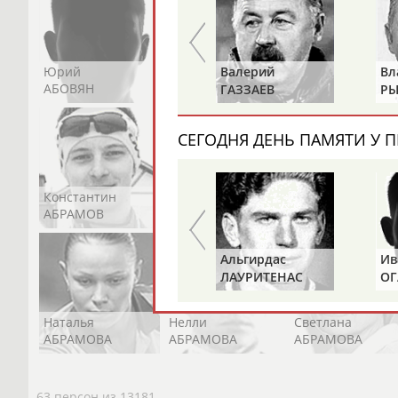
Юрий
Никита
Виктор
Валерий
Владимир
АБОВЯН
АБОЗОВИК
АБОИМОВ
ГАЗЗАЕВ
РЫБАКОВ
СЕГОДНЯ ДЕНЬ ПАМЯТИ У П
Константин
Константин
Николай
АБРАМОВ
АБРАМОВ
АБРАМОВ
Альгирдас
Иван
ЛАУРИТЕНАС
ОГАНОВ
Наталья
Нелли
Светлана
АБРАМОВА
АБРАМОВА
АБРАМОВА
63 персон из 13181