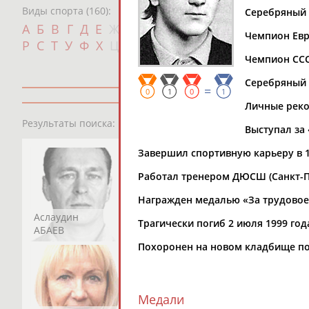
Виды спорта (160):
Серебряный п
Дат
А
Б
В
Г
Д
Е
Ж
З
И
К
Л
М
Н
О
П
Чемпион Евро
с
Р
С
Т
У
Ф
Х
Ц
Ч
Ш
Щ
Э
Ю
Я
Чемпион СССР 
Серебряный (
=
0
1
0
1
Личные рекорд
13181
персон
Результаты поиска:
Выступал за 
Завершил спортивную карьеру в 1
Работал тренером ДЮСШ (Санкт-П
Награжден медалью «За трудовое 
Аслаудин
Елена
Мария
Трагически погиб 2 июля 1999 го
АБАЕВ
АБАИМОВА
АБАКУМОВА
Похоронен на новом кладбище по
Медали