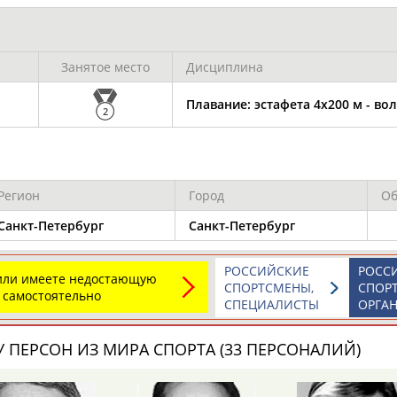
Каримжан
Аделя
Андрей
АБДРАХМАНОВ
АБДРАХМАНОВА
АБДУВАЛИЕВ
Занятое место
Дисциплина
Плавание: эстафета 4х200 м - во
2
Абдула
Магомед
Назир
АБДУЛЖАЛИЛОВ
АБДУЛКАГИРОВ
АБДУЛЛАЕВ
Регион
Город
Об
естном спортсмене, тренере, специалисте или исправит
х героев! Герои спорта - это одни из главных патриотов
Санкт-Петербург
Санкт-Петербург
РОССИЙСКИЕ
РОСС
 или имеете недостающую
СПОРТСМЕНЫ,
СПОР
 самостоятельно
СПЕЦИАЛИСТЫ
ОРГА
Рустам
Магомед
Нурлан
 ПЕРСОН ИЗ МИРА СПОРТА (33 ПЕРСОНАЛИЙ)
АБДУРАШИДОВ
АБДУСАЛАМОВ
АБДЫКАЛЫКОВ