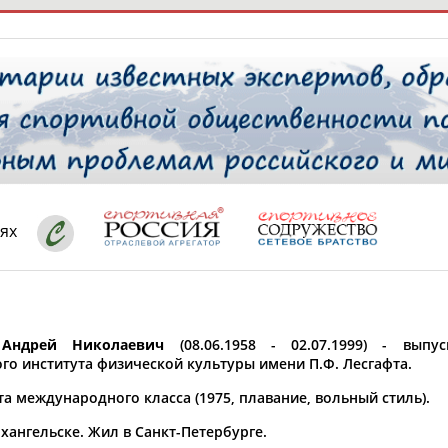
РЕСУРСНАЯ ПЛОЩАДКА
ТАБЛО АК
 специалисты
ях
ставляет регион*
 выбран
Андрей Николаевич
(08.06.1958 - 02.07.1999) - выпу
* для действующих спортсменов
то рождения
го института физической культуры имени П.Ф. Лесгафта.
 выбран
а международного класса (1975, плавание, вольный стиль).
ион проживания
хангельске. Жил в Санкт-Петербурге.
 выбран