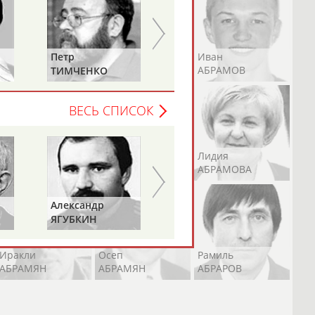
Андрей
Валерий
Иван
Елена
Татьяна
АБРАМОВ
АБРАМОВ
АБРАМОВ
О
ДАВЫДОВА
ДОРОВСКИХ
(САМОЛЕНКО,
ХАМИТОВА))
ВЕСЬ СПИСОК
Екатерина
Ирина
Лидия
АБРАМОВА
АБРАМОВА
АБРАМОВА
Геннадий
ТУРЕЦКИЙ
Иракли
Осеп
Рамиль
АБРАМЯН
АБРАМЯН
АБРАРОВ