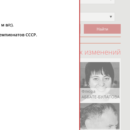
Чемпион
Не выбран
м в/с).
 чемпионатов СССР.
100 последних изменений
Рамазан
Ростом
Флюра
АБАЧАРАЕВ
АБАШИДЗЕ
АББАТЕ-БУЛАТОВА