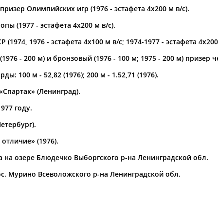
ризер Олимпийских игр (1976 - эстафета 4х200 м в/с).
а рождения
пы (1977 - эстафета 4х200 м в/с).
по
чч
мм
год
чч
мм
год
(1974, 1976 - эстафета 4х100 м в/с; 1974-1977 - эстафета 4х200 
1976 - 200 м) и бронзовый (1976 - 100 м; 1975 - 200 м) призер
ы: 100 м - 52,82 (1976); 200 м - 1.52,71 (1976).
«Спартак» (Ленинград).
977 году.
етербург).
отличие» (1976).
Юлия
Дмитрий
Тамилла
да на озере Блюдечко Выборгского р-на Ленинградской обл.
АБАЛАКИНА
АБАРЕНОВ
АБАСОВА
с. Мурино Всеволожского р-на Ленинградской обл.