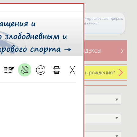
Просмотры материалов платформы
за сутки:
ТИВНОСТИ
СВОДНЫЕ ИНДЕКСЫ
У кого сегодня день рождения?
Профессия
Не выбран
Спортивное звание
Не выбран
Учёное звание
Не выбран