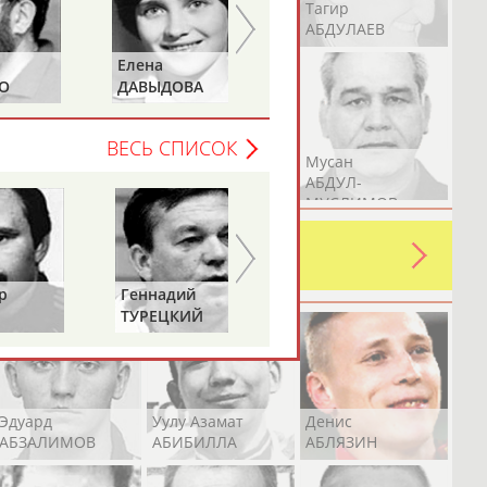
Герман
Рамазан
Тагир
АБДУЛАЕВ
АБДУЛАЕВ
АБДУЛАЕВ
Елена
Татьяна
О
ДАВЫДОВА
ДОРОВСКИХ
(САМОЛЕНКО,
ХАМИТОВА))
ВЕСЬ СПИСОК
Аслан
Эмиль
Мусан
АБДУЛЛИН
АБДУЛЛИН
АБДУЛ-
МУСЛИМОВ
ь какую-либо ошибку в уже
 своей страны!
Геннадий
ТУРЕЦКИЙ
Эдуард
Уулу Азамат
Денис
АБЗАЛИМОВ
АБИБИЛЛА
АБЛЯЗИН