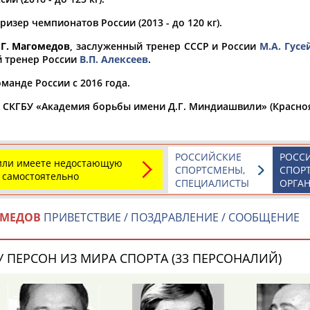
изер чемпионатов России (2013 - до 120 кг).
а рождения
по
чч
мм
год
чч
мм
год
.Г. Магомедов
, заслуженный тренер СССР и России
М.А. Гусе
 тренер России
В.П. Алексеев
.
манде России с 2016 года.
а СКГБУ «Академия борьбы имени Д.Г. Миндиашвили» (Красноя
РОССИЙСКИЕ
РОСС
 или имеете недостающую
СПОРТСМЕНЫ,
СПОР
 самостоятельно
СПЕЦИАЛИСТЫ
ОРГА
ОМЕДОВ
ПРИВЕТСТВИЕ / ПОЗДРАВЛЕНИЕ / СООБЩЕНИЕ
Юлия
Дмитрий
Тамилла
АБАЛАКИНА
АБАРЕНОВ
АБАСОВА
 ПЕРСОН ИЗ МИРА СПОРТА (33 ПЕРСОНАЛИЙ)