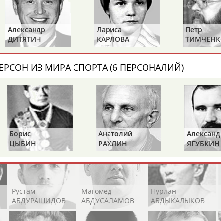
Каримжан
Аделя
Андрей
АБДРАХМАНОВ
АБДРАХМАНОВА
АБДУВАЛИЕВ
Александр
Лариса
Петр
ДИТЯТИН
КАРЛОВА
ТИМЧЕНК
ЕРСОН ИЗ МИРА СПОРТА (6 ПЕРСОНАЛИЙ)
Абдула
Магомед
Назир
АБДУЛЖАЛИЛОВ
АБДУЛКАГИРОВ
АБДУЛЛАЕВ
естном спортсмене, тренере, специалисте или исправит
х героев! Герои спорта - это одни из главных патриотов
Борис
Анатолий
Александр
ЦЫБИН
РАХЛИН
ЯГУБКИН
Рустам
Магомед
Нурлан
АБДУРАШИДОВ
АБДУСАЛАМОВ
АБДЫКАЛЫКОВ