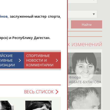
Чемпион
Не выбран
йнов
, заслуженный мастер спорта,
рск) и Республику Дагестан.
100 последних изменений
ИЙСКИЕ
СПОРТИВНЫЕ
ТИВНЫЕ
НОВОСТИ И
НИЗАЦИИ
КОММЕНТАРИИ
Рамазан
Ростом
Флюра
АБАЧАРАЕВ
АБАШИДЗЕ
АББАТЕ-БУЛАТОВА
ВЕСЬ СПИСОК