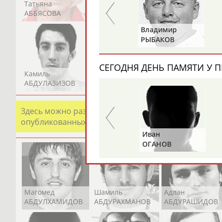
Татьяна
Акжана
Артур
АББЯСОВА
АБДИКАРИМОВА
АБДРАХМАНОВ
Валерий
Владимир
ГАЗЗАЕВ
РЫБАКОВ
СЕГОДНЯ ДЕНЬ ПАМЯТИ У П
Камиль
Загалав
Камалудин
АБДУЛАЗИЗОВ
АБДУЛБЕКОВ
АБДУЛДАУДОВ
Здесь можно разместить информацию о хорошо изв
опубликованных записях. Страна должна знать свои
Альгирдас
Иван
ЛАУРИТЕНАС
ОГАНОВ
Магомед
Шамиль
Адлан
АБДУЛХАМИДОВ
АБДУРАХМАНОВ
АБДУРАШИДОВ