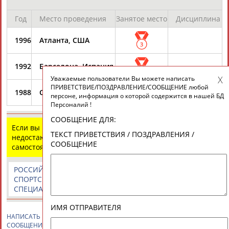
Разработка и поддержка ООО НАИТ «Стадион»
Год
Место проведения
Занятое место
Дисциплина
1996
Атланта, США
3
1992
Барселона, Испания
3
Уважаемые пользователи Вы можете написать
ПРИВЕТСТВИЕ/ПОЗДРАВЛЕНИЕ/СООБЩЕНИЕ любой
1988
Сеул, Корея
персоне, информация о которой содержится в нашей БД
1
Персоналий !
СООБЩЕНИЕ ДЛЯ:
Если вы нашли ошибку в данных или имеете
ТЕКСТ ПРИВЕТСТВИЯ / ПОЗДРАВЛЕНИЯ /
недостающую информацию, внесите изменения
СООБЩЕНИЕ
самостоятельно
РОССИЙСКИЕ
РОССИЙСКИЕ
СПОРТИВНЫЕ
СПОРТСМЕНЫ,
СПОРТИВНЫЕ
НОВОСТИ И
СПЕЦИАЛИСТЫ
ОРГАНИЗАЦИИ
КОММЕНТАРИИ
ИМЯ ОТПРАВИТЕЛЯ
НАПИСАТЬ
Римас КУРТИНАЙТИС
ПРИВЕТСТВИЕ / ПОЗДРАВЛЕНИЕ /
СООБЩЕНИЕ