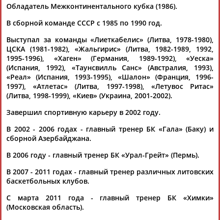
Обладатель Межконтинентального кубка (1986).
В сборной команде СССР с 1985 по 1990 год.
Выступал за команды «Лиеткабелис» (Литва, 1978-1980),
ЦСКА (1981-1982), «Жальгирис» (Литва, 1982-1989, 1992,
1995-1996), «Хаген» (Германия, 1989-1992), «Уеска»
(Испания, 1992), «Таунсвилль Санс» (Австралия, 1993),
Каримжан
Аделя
Андрей
Герман
«Реал» (Испания, 1993-1995), «Шалон» (Франция, 1996-
АБДРАХМАНОВ
АБДРАХМАНОВА
АБДУВАЛИЕВ
АБДУЛАЕВ
1997), «Атлетас» (Литва, 1997-1998), «Летувос Ритас»
(Литва, 1998-1999), «Киев» (Украина, 2001-2002).
Завершил спортивную карьеру в 2002 году.
Рамазан
Тагир
Камиль
Загалав
В 2002 - 2006 годах - главный тренер БК «Гала» (Баку) и
АБДУЛАЕВ
АБДУЛАЕВ
АБДУЛАЗИЗОВ
АБДУЛБЕКОВ
сборной Азербайджана.
В 2006 году - главный тренер БК «Урал-Грейт» (Пермь).
В 2007 - 2011 годах - главный тренер различных литовских
баскетбольных клубов.
Камалудин
Абдула
Магомед
Назир
АБДУЛДАУДОВ
АБДУЛЖАЛИЛОВ
АБДУЛКАГИРОВ
АБДУЛЛАЕВ
С марта 2011 года - главный тренер БК «Химки»
(Московская область).