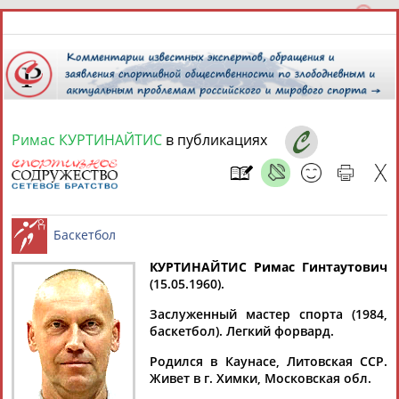
Римас КУРТИНАЙТИС
в публикациях
10 августа 2026 года,
13:53
СПОРТСМЕНЫ, ТРЕНЕРЫ И СПЕЦИАЛИСТЫ
13181
персон
Расширенный поиск
Найдено:
КУРТИНАЙТИС Римас Гинтаутович
(15.05.1960).
Баскетбол
Заслуженный мастер спорта (1984,
баскетбол). Легкий форвард.
Родился в Каунасе, Литовская ССР.
Аслаудин
Елена
Мария
Юлия
Живет в г. Химки, Московская обл.
АБАЕВ
АБАИМОВА
АБАКУМОВА
АБАЛАКИНА