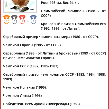
Рост 195 см. Вес 94 кг.
Олимпийский чемпион (1988 - от
СССР).
=
Дмитрий
Тамилла
Рамазан
Ростом
1
0
2
3
Бронзовый призер Олимпийских игр
АБАРЕНОВ
АБАСОВА
АБАЧАРАЕВ
АБАШИДЗЕ
(1992, 1996 - от Литвы).
Серебряный призер чемпионата мира (1986 - от СССР).
Чемпион Европы (1985 - от СССР).
Флюра
Татьяна
Акжана
Артур
Серебряный (1995 - от Литвы) и бронзовый (1989 - от СССР)
АББАТЕ-
АББЯСОВА
АБДИКАРИМОВА
АБДРАХМАНОВ
призер чемпионатов Европы.
БУЛАТОВА
Чемпион СССР (1982, 1985-1987).
Серебряный призер чемпионатов СССР (1983, 1984, 1988,
1989).
Чемпион Испании (1995).
Чемпион Литвы (1996).
Победитель Всемирной Универсиады (1985).