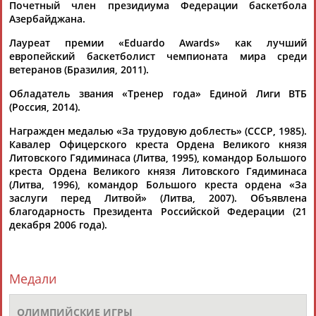
ЕЩЁ ПЕРСОНЫ
Почетный член президиума Федерации баскетбола
Азербайджана.
Лауреат премии «Eduardo Awards» как лучший
24 персон из 13181
европейский баскетболист чемпионата мира среди
ветеранов (Бразилия, 2011).
Обладатель звания «Тренер года» Единой Лиги ВТБ
ТАБЛО АКТИВНОСТИ
(Россия, 2014).
Награжден медалью «За трудовую доблесть» (СССР, 1985).
Кавалер Офицерского креста Ордена Великого князя
ЦЕЛИ ПРОЕКТА
КОНТАКТЫ
НАШИ КНОПКИ
РЕКЛАМА
Литовского Гядиминаса (Литва, 1995), командор Большого
креста Ордена Великого князя Литовского Гядиминаса
(Литва, 1996), командор Большого креста ордена «За
заслуги перед Литвой» (Литва, 2007). Объявлена
благодарность Президента Российской Федерации (21
декабря 2006 года).
Вопросы сотрудничества и совместной деятельности
inform@infosport.ru
Адресов в новостной рассылке: 997
Медали
Подпишись
©
Стадион, 1998-2026
ОЛИМПИЙСКИЕ ИГРЫ