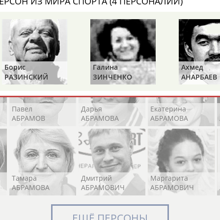
ЕРСОН ИЗ МИРА СПОРТА (4 ПЕРСОНАЛИЙ)
Элизабет
Захария
Александр
АБРААМЯН
АБРАМАШВИЛИ
АБРАМОВ
Борис
Галина
Ахмед
РАЗИНСКИЙ
ЗИНЧЕНКО
АНАРБАЕВ
Павел
Дарья
Екатерина
АБРАМОВ
АБРАМОВА
АБРАМОВА
Тамара
Дмитрий
Маргарита
АБРАМОВА
АБРАМОВИЧ
АБРАМОВИЧ
ЕЩЁ ПЕРСОНЫ