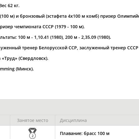
Вес 62 кг.
а рождения
100 м) и бронзовый (эстафета 4х100 м комб) призер Олимпийск
по
чч
мм
год
чч
мм
год
изер чемпионата СССР (1979 - 100 м).
таты: 100 м - 1,10.41 (1980), 200 м - 2,35.09 (1980).
служенный тренер Белорусской ССР, заслуженный тренер ССС
 «Труд» (Свердловск).
mming (Минск).
Юлия
Дмитрий
Тамилла
АБАЛАКИНА
АБАРЕНОВ
АБАСОВА
Занятое место
Дисциплина
Плавание: брасс 100 м
2