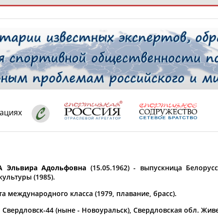
РЕСУРСНАЯ ПЛОЩАДКА
ТАБЛО АК
 специалисты
кациях
ставляет регион*
 выбран
А Эльвира Адольфовна
(15.05.1962) - выпускница Белорус
* для действующих спортсменов
то рождения
ультуры (1985).
 выбран
а международного класса (1979, плавание, брасс).
ион проживания
. Свердловск-44 (ныне - Новоуральск), Свердловская обл. Жив
 выбран