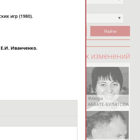
Чемпион
их игр (1980).
Не выбран
Р
Е.И. Иванченко
.
100 последних изменений
Рамазан
Ростом
Флюра
АБАЧАРАЕВ
АБАШИДЗЕ
АББАТЕ-БУЛАТОВА