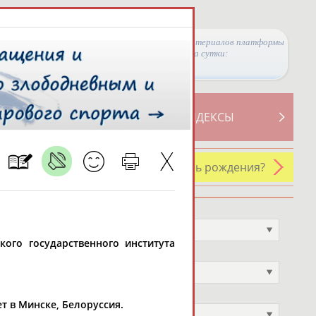
Просмотры материалов платформы
за сутки:
ТИВНОСТИ
СВОДНЫЕ ИНДЕКСЫ
У кого сегодня день рождения?
Профессия
Не выбран
ского государственного института
Спортивное звание
Не выбран
Учёное звание
ет в Минске, Белоруссия.
Не выбран