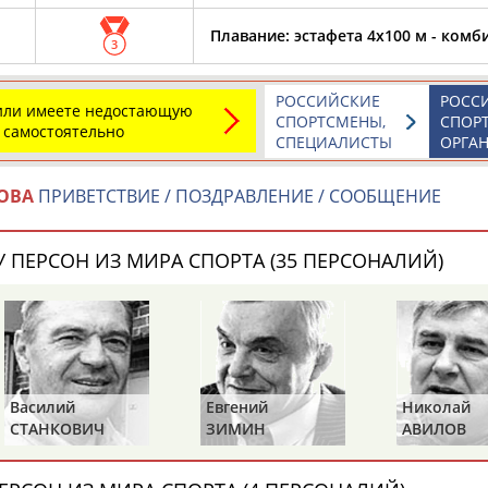
Каримжан
Аделя
Андрей
АБДРАХМАНОВ
АБДРАХМАНОВА
АБДУВАЛИЕВ
Плавание: эстафета 4х100 м - ком
3
РОССИЙСКИЕ
РОСС
 или имеете недостающую
СПОРТСМЕНЫ,
СПОР
 самостоятельно
СПЕЦИАЛИСТЫ
ОРГА
Абдула
Магомед
Назир
АБДУЛЖАЛИЛОВ
АБДУЛКАГИРОВ
АБДУЛЛАЕВ
ОВА
ПРИВЕТСТВИЕ / ПОЗДРАВЛЕНИЕ / СООБЩЕНИЕ
естном спортсмене, тренере, специалисте или исправит
 ПЕРСОН ИЗ МИРА СПОРТА (35 ПЕРСОНАЛИЙ)
х героев! Герои спорта - это одни из главных патриотов
Василий
Евгений
Николай
Рустам
Магомед
Нурлан
СТАНКОВИЧ
ЗИМИН
АВИЛОВ
АБДУРАШИДОВ
АБДУСАЛАМОВ
АБДЫКАЛЫКОВ