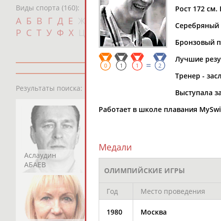
Виды спорта (160):
Рост 172 см. 
Дат
А
Б
В
Г
Д
Е
Ж
З
И
К
Л
М
Н
О
П
Серебряный (
с
Р
С
Т
У
Ф
Х
Ц
Ч
Ш
Щ
Э
Ю
Я
Бронзовый пр
Лучшие резуль
=
0
1
1
2
Тренер - за
13181
персон
Результаты поиска:
Выступала за
Работает в школе плавания MySwi
Медали
Аслаудин
Елена
Мария
АБАЕВ
АБАИМОВА
АБАКУМОВА
ОЛИМПИЙСКИЕ ИГРЫ
Год
Место проведения
1980
Москва