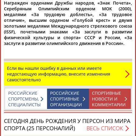
Награжден орденами Дружбы народов, «Знак Почета»,
Серебряным Олимпийским орденом МОК (2000),
медалями «За трудовую доблесть», «За трудовое
отличие», высшим орденом «Голубой крест» и двумя
золотыми медалями Международного стрелкового союза
(ISSF), почетными знаками «За заслуги в развитии
физической культуры и спорта» СССР и России, «За
заслуги в развитии олимпийского движения в России».
Каримжан
Аделя
Андрей
Герман
АБДРАХМАНОВ
АБДРАХМАНОВА
АБДУВАЛИЕВ
АБДУЛАЕВ
Если вы нашли ошибку в данных или имеете
недостающую информацию, внесите изменения
Рамазан
Тагир
Камиль
Загалав
самостоятельно
АБДУЛАЕВ
АБДУЛАЕВ
АБДУЛАЗИЗОВ
АБДУЛБЕКОВ
РОССИЙСКИЕ
РОССИЙСКИЕ
СПОРТИВНЫЕ
СПОРТСМЕНЫ,
СПОРТИВНЫЕ
НОВОСТИ И
СПЕЦИАЛИСТЫ
ОРГАНИЗАЦИИ
КОММЕНТАРИИ
Камалудин
Абдула
Магомед
Назир
СЕГОДНЯ ДЕНЬ РОЖДЕНИЯ У ПЕРСОН ИЗ МИРА
АБДУЛДАУДОВ
АБДУЛЖАЛИЛОВ
АБДУЛКАГИРОВ
АБДУЛЛАЕВ
СПОРТА (25 ПЕРСОНАЛИЙ)
ВЕСЬ СПИСОК