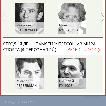
ЕЩЁ ПЕРСОНЫ
24 персон из 13181
Николай
Нина
Ра
СОЛОГУБОВ
БУЛГАКОВА
П
(С
ТАБЛО АКТИВНОСТИ
СЕГОДНЯ ДЕНЬ ПАМЯТИ У ПЕРСОН ИЗ МИРА
СПОРТА (4 ПЕРСОНАЛИЙ)
ВЕСЬ СПИСОК
ЦЕЛИ ПРОЕКТА
КОНТАКТЫ
НАШИ КНОПКИ
РЕКЛАМА
Вопросы сотрудничества и совместной деятельности
inform@infosport.ru
Михаил
Николай
Ви
ПЕРЕЛЬМАН
ПУЧКОВ
Т
Адресов в новостной рассылке: 996
(ПЕРЛЬМАН)
Подпишись
©
Стадион, 1998-2026