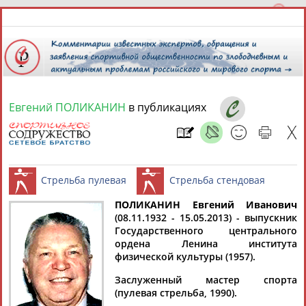
Евгений ПОЛИКАНИН
в публикациях
8 августа 2026 года,
17:28
СПОРТСМЕНЫ, ТРЕНЕРЫ И СПЕЦИАЛИСТЫ
13181
персон
Расширенный поиск
Найдено:
ПОЛИКАНИН Евгений Иванович
(08.11.1932 - 15.05.2013) - выпускник
Государственного центрального
Стрельба пулевая
Стрельба ст
ордена Ленина института
физической культуры (1957).
Заслуженный мастер спорта
Аслаудин
Елена
Мария
Юлия
(пулевая стрельба, 1990).
АБАЕВ
АБАИМОВА
АБАКУМОВА
АБАЛАКИНА