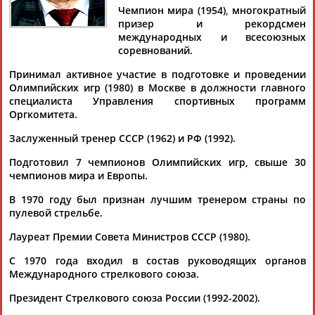
Чемпион мира (1954), многократный
призер и рекордсмен
международных и всесоюзных
соревнований.
Дмитрий
Тамилла
Рамазан
Ростом
Принимал активное участие в подготовке и проведении
АБАРЕНОВ
АБАСОВА
АБАЧАРАЕВ
АБАШИДЗЕ
Олимпийских игр (1980) в Москве в должности главного
специалиста Управления спортивных программ
Оргкомитета.
Заслуженный тренер СССР (1962) и РФ (1992).
Флюра
Татьяна
Акжана
Артур
АББАТЕ-
АББЯСОВА
АБДИКАРИМОВА
АБДРАХМАНОВ
Подготовил 7 чемпионов Олимпийских игр, свыше 30
БУЛАТОВА
чемпионов мира и Европы.
В 1970 году был признан лучшим тренером страны по
пулевой стрельбе.
Лауреат Премии Совета Министров СССР (1980).
С 1970 года входил в состав руководящих органов
Международного стрелкового союза.
Президент Стрелкового союза России (1992-2002).