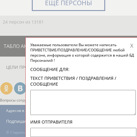
ЕЩЁ ПЕРСОНЫ
24 персон из 13181
Уважаемые пользователи Вы можете написать
ТАБЛО АКТИВНОСТИ
ПРИВЕТСТВИЕ/ПОЗДРАВЛЕНИЕ/СООБЩЕНИЕ любой
персоне, информация о которой содержится в нашей БД
Персоналий !
ЦЕЛИ ПРОЕКТА
КОНТАКТЫ
НАШИ КНОПКИ
РЕКЛАМА
СООБЩЕНИЕ ДЛЯ:
ТЕКСТ ПРИВЕТСТВИЯ / ПОЗДРАВЛЕНИЯ /
СООБЩЕНИЕ
Вопросы сотрудничества и совместной деятельности
inform@infosport.ru
Адресов в новостной рассылке: 996
Подпишись
ИМЯ ОТПРАВИТЕЛЯ
©
Стадион, 1998-2026