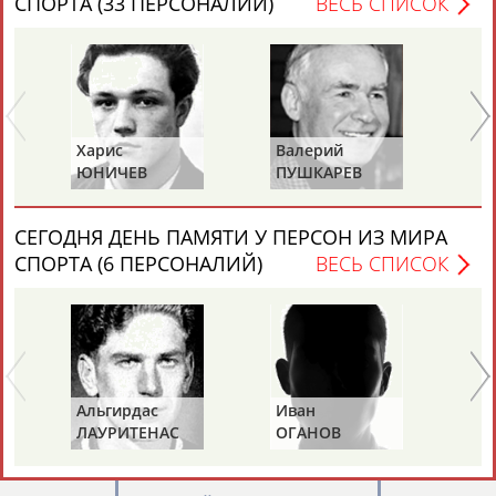
СПОРТА (33 ПЕРСОНАЛИЙ)
ВЕСЬ СПИСОК
Харис
Валерий
Ва
Каримжан
Аделя
Андрей
Герман
ЮНИЧЕВ
ПУШКАРЕВ
И
АБДРАХМАНОВ
АБДРАХМАНОВА
АБДУВАЛИЕВ
АБДУЛАЕВ
СЕГОДНЯ ДЕНЬ ПАМЯТИ У ПЕРСОН ИЗ МИРА
СПОРТА (6 ПЕРСОНАЛИЙ)
ВЕСЬ СПИСОК
Рамазан
Тагир
Камиль
Загалав
АБДУЛАЕВ
АБДУЛАЕВ
АБДУЛАЗИЗОВ
АБДУЛБЕКОВ
Альгирдас
Иван
Бо
Камалудин
Абдула
Магомед
Назир
ЛАУРИТЕНАС
ОГАНОВ
Ц
АБДУЛДАУДОВ
АБДУЛЖАЛИЛОВ
АБДУЛКАГИРОВ
АБДУЛЛАЕВ