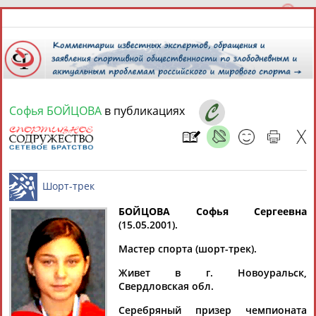
Софья БОЙЦОВА
в публикациях
7 августа 2026 года,
11:55
СПОРТСМЕНЫ, ТРЕНЕРЫ И СПЕЦИАЛИСТЫ
13181
персон
Расширенный поиск
Найдено:
БОЙЦОВА Софья Сергеевна
(15.05.2001).
Шорт-трек
Мастер спорта (шорт-трек).
Живет в г. Новоуральск,
Свердловская обл.
Аслаудин
Елена
Мария
Юлия
АБАЕВ
АБАИМОВА
АБАКУМОВА
АБАЛАКИНА
Серебряный призер чемпионата