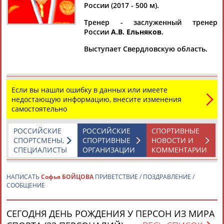
России (2017 - 500 м).
Тренер - заслуженный тренер
России
А.В. Ельняков
.
Дмитрий
Тамилла
Рамазан
Ростом
Выступает Свердловскую область.
АБАРЕНОВ
АБАСОВА
АБАЧАРАЕВ
АБАШИДЗЕ
Если вы нашли ошибку в данных или имеете
недостающую информацию, внесите изменения
Флюра
Татьяна
Акжана
Артур
самостоятельно
АББАТЕ-
АББЯСОВА
АБДИКАРИМОВА
АБДРАХМАНОВ
БУЛАТОВА
РОССИЙСКИЕ
РОССИЙСКИЕ
СПОРТИВНЫЕ
СПОРТСМЕНЫ,
СПОРТИВНЫЕ
НОВОСТИ И
СПЕЦИАЛИСТЫ
ОРГАНИЗАЦИИ
КОММЕНТАРИИ
НАПИСАТЬ
Софья БОЙЦОВА
ПРИВЕТСТВИЕ / ПОЗДРАВЛЕНИЕ /
СООБЩЕНИЕ
СЕГОДНЯ ДЕНЬ РОЖДЕНИЯ У ПЕРСОН ИЗ МИРА