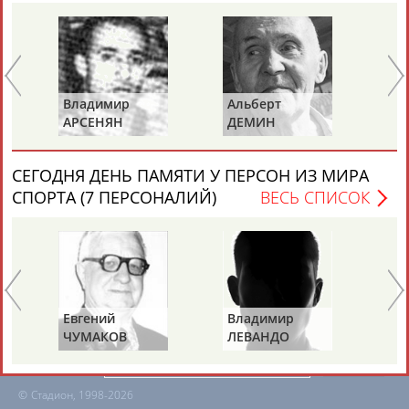
ЕЩЁ ПЕРСОНЫ
24 персон из 13181
Ва
Владимир
Альберт
К
АРСЕНЯН
ДЕМИН
ТАБЛО АКТИВНОСТИ
СЕГОДНЯ ДЕНЬ ПАМЯТИ У ПЕРСОН ИЗ МИРА
СПОРТА (7 ПЕРСОНАЛИЙ)
ВЕСЬ СПИСОК
ЦЕЛИ ПРОЕКТА
КОНТАКТЫ
НАШИ КНОПКИ
РЕКЛАМА
Вопросы сотрудничества и совместной деятельности
inform@infosport.ru
Евгений
Владимир
Та
Адресов в новостной рассылке: 997
ЧУМАКОВ
ЛЕВАНДО
КР
(С
Подпишись
©
Стадион, 1998-2026