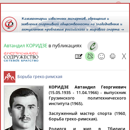
Автандил КОРИДЗЕ
в публикациях
10 августа 2026 года,
16:35
СПОРТСМЕНЫ, ТРЕНЕРЫ И СПЕЦИАЛИСТЫ
13181
персон
Расширенный поиск
Найдено:
КОРИДЗЕ Автандил Георгиевич
(15.05.1935 - 11.04.1966) - выпускник
Грузинского политехнического
Борьба греко-римская
института (1965).
Заслуженный мастер спорта (1960,
борьба греко-римская).
Аслаудин
Елена
Мария
Юлия
АБАЕВ
АБАИМОВА
АБАКУМОВА
АБАЛАКИНА
Родился и жил в Тбилиси,