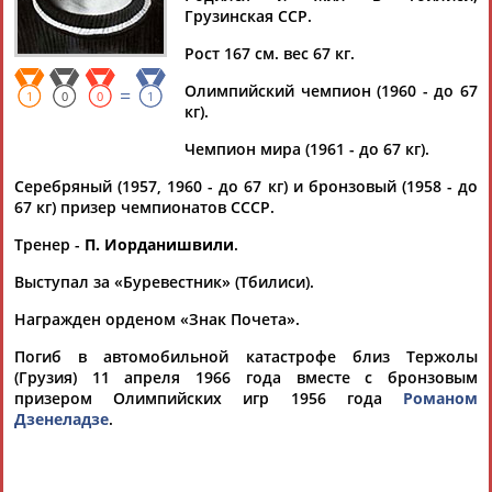
Грузинская ССР.
Рост 167 см. вес 67 кг.
Олимпийский чемпион (1960 - до 67
=
Дмитрий
Тамилла
Рамазан
Ростом
1
0
0
1
кг).
АБАРЕНОВ
АБАСОВА
АБАЧАРАЕВ
АБАШИДЗЕ
Чемпион мира (1961 - до 67 кг).
Серебряный (1957, 1960 - до 67 кг) и бронзовый (1958 - до
67 кг) призер чемпионатов СССР.
Флюра
Татьяна
Акжана
Артур
Тренер -
П. Иорданишвили
.
АББАТЕ-
АББЯСОВА
АБДИКАРИМОВА
АБДРАХМАНОВ
БУЛАТОВА
Выступал за «Буревестник» (Тбилиси).
Награжден орденом «Знак Почета».
Погиб в автомобильной катастрофе близ Тержолы
(Грузия) 11 апреля 1966 года вместе с бронзовым
призером Олимпийских игр 1956 года
Романом
Дзенеладзе
.