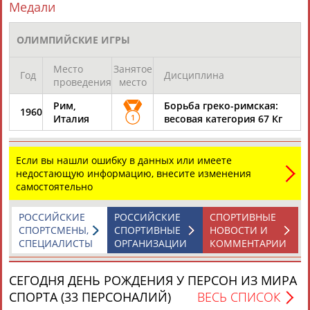
Медали
ОЛИМПИЙСКИЕ ИГРЫ
Место
Занятое
Год
Дисциплина
проведения
место
Каримжан
Аделя
Андрей
Герман
Рим,
Борьба греко-римская:
1960
АБДРАХМАНОВ
АБДРАХМАНОВА
АБДУВАЛИЕВ
АБДУЛАЕВ
Италия
1
весовая категория 67 Кг
Если вы нашли ошибку в данных или имеете
недостающую информацию, внесите изменения
Рамазан
Тагир
Камиль
Загалав
самостоятельно
АБДУЛАЕВ
АБДУЛАЕВ
АБДУЛАЗИЗОВ
АБДУЛБЕКОВ
РОССИЙСКИЕ
РОССИЙСКИЕ
СПОРТИВНЫЕ
СПОРТСМЕНЫ,
СПОРТИВНЫЕ
НОВОСТИ И
СПЕЦИАЛИСТЫ
ОРГАНИЗАЦИИ
КОММЕНТАРИИ
Камалудин
Абдула
Магомед
Назир
АБДУЛДАУДОВ
АБДУЛЖАЛИЛОВ
АБДУЛКАГИРОВ
АБДУЛЛАЕВ
СЕГОДНЯ ДЕНЬ РОЖДЕНИЯ У ПЕРСОН ИЗ МИРА
СПОРТА (33 ПЕРСОНАЛИЙ)
ВЕСЬ СПИСОК