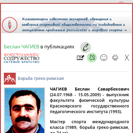
Беслан ЧАГИЕВ
в публикациях
8 августа 2026 года,
12:54
СПОРТСМЕНЫ, ТРЕНЕРЫ И СПЕЦИАЛИСТЫ
13181
персон
Расширенный поиск
Найдено:
ЧАГИЕВ Беслан Саварбекович
(24.07.1968 - 15.05.2009) - выпускник
факультета физической культуры
Борьба греко-римская
Красноярского государственного
педагогического института (1993).
Мастер спорта международного
Аслаудин
Елена
Мария
Юлия
класса (1989, борьба греко-римская,
АБАЕВ
АБАИМОВА
АБАКУМОВА
АБАЛАКИНА
до 74 кг).