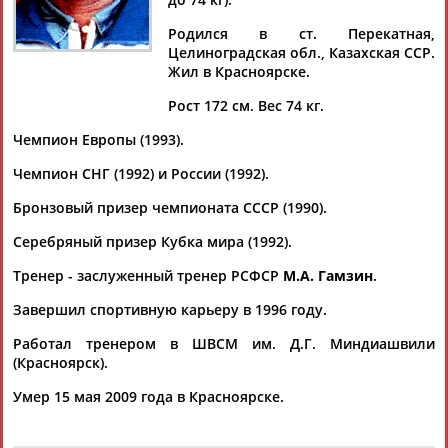
Родился в ст. Перекатная,
Целиноградская обл., Казахская ССР.
Жил в Красноярске.
Дмитрий
Тамилла
Рамазан
Ростом
Рост 172 см. Вес 74 кг.
АБАРЕНОВ
АБАСОВА
АБАЧАРАЕВ
АБАШИДЗЕ
Чемпион Европы (1993).
Чемпион СНГ (1992) и России (1992).
Флюра
Татьяна
Акжана
Артур
Бронзовый призер чемпионата СССР (1990).
АББАТЕ-
АББЯСОВА
АБДИКАРИМОВА
АБДРАХМАНОВ
Серебряный призер Кубка мира (1992).
БУЛАТОВА
Тренер - заслуженный тренер РСФСР
М.А. Гамзин
.
Завершил спортивную карьеру в 1996 году.
Работал тренером в ШВСМ им. Д.Г. Миндиашвили
(Красноярск).
Умер 15 мая 2009 года в Красноярске.