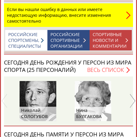
Если вы нашли ошибку в данных или имеете
недостающую информацию, внесите изменения
самостоятельно
РОССИЙСКИЕ
РОССИЙСКИЕ
СПОРТИВНЫЕ
СПОРТСМЕНЫ,
СПОРТИВНЫЕ
НОВОСТИ И
Каримжан
Аделя
Андрей
Герман
СПЕЦИАЛИСТЫ
ОРГАНИЗАЦИИ
КОММЕНТАРИИ
АБДРАХМАНОВ
АБДРАХМАНОВА
АБДУВАЛИЕВ
АБДУЛАЕВ
СЕГОДНЯ ДЕНЬ РОЖДЕНИЯ У ПЕРСОН ИЗ МИРА
СПОРТА (25 ПЕРСОНАЛИЙ)
ВЕСЬ СПИСОК
Рамазан
Тагир
Камиль
Загалав
АБДУЛАЕВ
АБДУЛАЕВ
АБДУЛАЗИЗОВ
АБДУЛБЕКОВ
Николай
Нина
Ра
Камалудин
Абдула
Магомед
Назир
СОЛОГУБОВ
БУЛГАКОВА
П
АБДУЛДАУДОВ
АБДУЛЖАЛИЛОВ
АБДУЛКАГИРОВ
АБДУЛЛАЕВ
(С
СЕГОДНЯ ДЕНЬ ПАМЯТИ У ПЕРСОН ИЗ МИРА