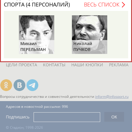
ЕЩЁ ПЕРСОНЫ
СПОРТА (4 ПЕРСОНАЛИЙ)
ВЕСЬ СПИСОК
24 персон из 13181
Михаил
Николай
Ви
ТАБЛО АКТИВНОСТИ
ПЕРЕЛЬМАН
ПУЧКОВ
Т
(ПЕРЛЬМАН)
ЦЕЛИ ПРОЕКТА
КОНТАКТЫ
НАШИ КНОПКИ
РЕКЛАМА
Вопросы сотрудничества и совместной деятельности
inform@infosport.ru
Адресов в новостной рассылке: 996
Подпишись
©
Стадион, 1998-2026