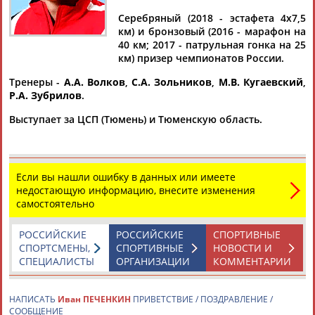
Дмитрий
Тамилла
Рамазан
Ростом
АБАРЕНОВ
АБАСОВА
АБАЧАРАЕВ
АБАШИДЗЕ
Серебряный (2018 - эстафета 4х7,5
км) и бронзовый (2016 - марафон на
40 км; 2017 - патрульная гонка на 25
км) призер чемпионатов России.
Тренеры -
А.А. Волков
,
С.А. Зольников
,
М.В. Кугаевский
,
Флюра
Татьяна
Акжана
Артур
Р.А. Зубрилов
.
АББАТЕ-
АББЯСОВА
АБДИКАРИМОВА
АБДРАХМАНОВ
БУЛАТОВА
Выступает за ЦСП (Тюмень) и Тюменскую область.
Если вы нашли ошибку в данных или имеете
недостающую информацию, внесите изменения
самостоятельно
РОССИЙСКИЕ
РОССИЙСКИЕ
СПОРТИВНЫЕ
СПОРТСМЕНЫ,
СПОРТИВНЫЕ
НОВОСТИ И
СПЕЦИАЛИСТЫ
ОРГАНИЗАЦИИ
КОММЕНТАРИИ
НАПИСАТЬ
Иван ПЕЧЕНКИН
ПРИВЕТСТВИЕ / ПОЗДРАВЛЕНИЕ /
СООБЩЕНИЕ