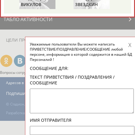
ВИКУЛОВ
ЗВЕЗДКИН
ТАБЛО АКТИВНОСТИ
ЦЕЛИ ПРОЕКТА
КОНТАКТЫ
НАШИ КНОПКИ
РЕКЛАМА
Уважаемые пользователи Вы можете написать
ПРИВЕТСТВИЕ/ПОЗДРАВЛЕНИЕ/СООБЩЕНИЕ любой
персоне, информация о которой содержится в нашей БД
Персоналий !
СООБЩЕНИЕ ДЛЯ:
Вопросы сотрудничества и совместной деятельности
inform@infosport.ru
ТЕКСТ ПРИВЕТСТВИЯ / ПОЗДРАВЛЕНИЯ /
СООБЩЕНИЕ
Адресов в новостной рассылке: 996
Подпишись
©
Стадион, 1998-2026
Разработка и поддержка ООО НАИТ «Стадион»
ИМЯ ОТПРАВИТЕЛЯ