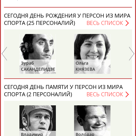
СЕГОДНЯ ДЕНЬ РОЖДЕНИЯ У ПЕРСОН ИЗ МИРА
Каримжан
Аделя
Андрей
Герман
СПОРТА (25 ПЕРСОНАЛИЙ)
ВЕСЬ СПИСОК
АБДРАХМАНОВ
АБДРАХМАНОВА
АБДУВАЛИЕВ
АБДУЛАЕВ
Рамазан
Тагир
Камиль
Загалав
АБДУЛАЕВ
АБДУЛАЕВ
АБДУЛАЗИЗОВ
АБДУЛБЕКОВ
Ольга
Ольга
ДЕЛИДЗЕ
КНЯЗЕВА
БЕЛОВА
СЕГОДНЯ ДЕНЬ ПАМЯТИ У ПЕРСОН ИЗ МИРА
Камалудин
Абдула
Магомед
Назир
СПОРТА (2 ПЕРСОНАЛИЙ)
ВЕСЬ СПИСОК
АБДУЛДАУДОВ
АБДУЛЖАЛИЛОВ
АБДУЛКАГИРОВ
АБДУЛЛАЕВ
ЕЩЁ ПЕРСОНЫ
24 персон из 13181
Владимир
Володар