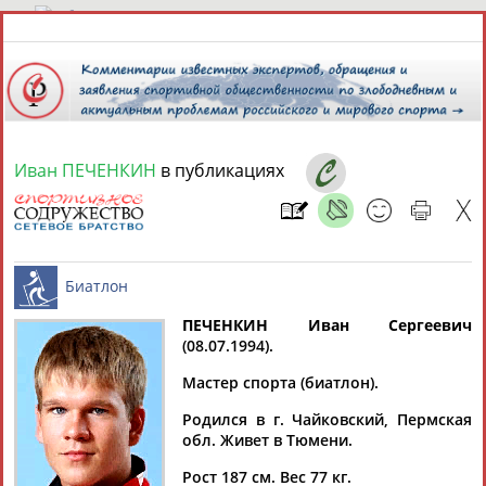
9 августа 2026 года,
08:46
СПОРТСМЕНЫ, ТРЕНЕРЫ И СПЕЦИАЛИСТЫ
Иван ПЕЧЕНКИН
в публикациях
13181
персон
Расширенный поиск
Найдено:
ПЕЧЕНКИН Иван Сергеевич
(08.07.1994).
Аслаудин
Елена
Мария
Юлия
Биатлон
АБАЕВ
АБАИМОВА
АБАКУМОВА
АБАЛАКИНА
Мастер спорта (биатлон).
Родился в г. Чайковский, Пермская
обл. Живет в Тюмени.
Рост 187 см. Вес 77 кг.