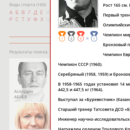
Виды спорта (160):
Рост 165 см. 
Дат
А
Б
В
Г
Д
Е
Ж
З
И
К
Л
М
Н
О
П
Первый трен
с
Р
С
Т
У
Ф
Х
Ц
Ч
Ш
Щ
Э
Ю
Я
Олимпийский
Чемпион мира
=
1
0
0
1
Бронзовый п
13181
персон
Результаты поиска:
Чемпион Евро
Чемпион СССР (1960).
Серебряный (1958, 1959) и бронзов
В 1958-1965 годах установил 14 ми
442,5 и 447,5 кг (1964).
Аслаудин
Елена
Мария
АБАЕВ
АБАИМОВА
АБАКУМОВА
Выступал за «Буревестник» (Казань
Старший тренер Татсовета ДСО «Бу
Инженер научно-исследовательско
Награжден орденом Трудового Кр