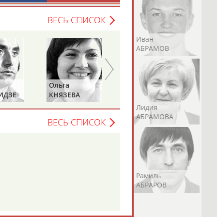
ВЕСЬ СПИСОК
Андрей
Валерий
Иван
АБРАМОВ
АБРАМОВ
АБРАМОВ
Ольга
Ольга
ИДЗЕ
КНЯЗЕВА
БЕЛОВА
Екатерина
Ирина
Лидия
АБРАМОВА
АБРАМОВА
АБРАМОВА
ВЕСЬ СПИСОК
Иракли
Осеп
Рамиль
АБРАМЯН
АБРАМЯН
АБРАРОВ