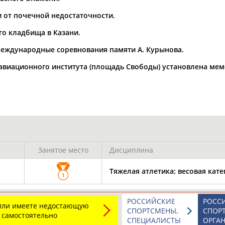
Каримжан
Аделя
Андрей
АБДРАХМАНОВ
АБДРАХМАНОВА
АБДУВАЛИЕВ
и от почечной недостаточности.
го кладбища в Казани.
 международные соревнования памяти А. Курынова.
о авиационного института (площадь Свободы) установлена мем
Абдула
Магомед
Назир
АБДУЛЖАЛИЛОВ
АБДУЛКАГИРОВ
АБДУЛЛАЕВ
естном спортсмене, тренере, специалисте или исправит
х героев! Герои спорта - это одни из главных патриотов
Занятое место
Дисциплина
Тяжелая атлетика: весовая кате
1
Рустам
Магомед
Нурлан
РОССИЙСКИЕ
РОСС
АБДУРАШИДОВ
АБДУСАЛАМОВ
АБДЫКАЛЫКОВ
 или имеете недостающую
СПОРТСМЕНЫ,
СПОР
 самостоятельно
СПЕЦИАЛИСТЫ
ОРГА