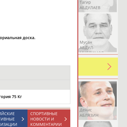
Герман
Рамазан
Тагир
АБДУЛАЕВ
АБДУЛАЕВ
АБДУЛАЕВ
ориальная доска.
Аслан
Эмиль
Мусан
АБДУЛЛИН
АБДУЛЛИН
АБДУЛ-
МУСЛИМОВ
ь какую-либо ошибку в уже
 своей страны!
гория 75 Кг
Эдуард
Уулу Азамат
Денис
ИЙСКИЕ
СПОРТИВНЫЕ
АБЗАЛИМОВ
АБИБИЛЛА
АБЛЯЗИН
ТИВНЫЕ
НОВОСТИ И
НИЗАЦИИ
КОММЕНТАРИИ