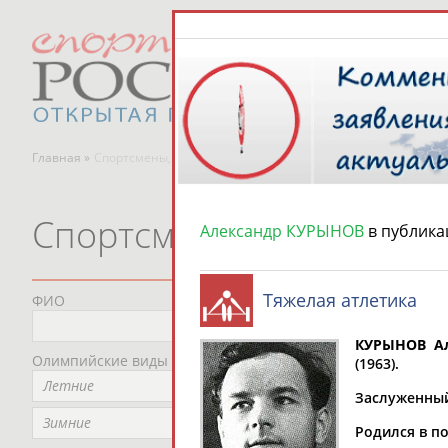
Главная »
Спортсмены, тренеры и специалисты
Спортсмены, тренеры и
Александр КУРЫНОВ
в публика
Тяжелая атлетика
ФИО
Пред
Не
КУРЫНОВ Ал
Олимпийские виды спорта
Мес
(1963).
Летние
Не
Заслуженный 
Рег
Зимние
Родился в по
Не