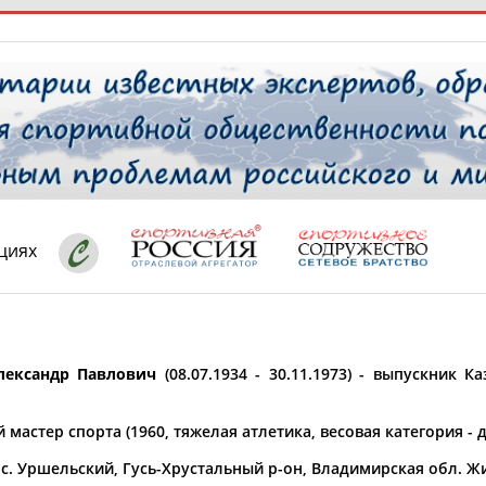
РЕСУРСНАЯ ПЛОЩАДКА
ТАБЛО АК
 специалисты
циях
ставляет регион*
 выбран
ександр Павлович
(08.07.1934 - 30.11.1973) - выпускник К
* для действующих спортсменов
то рождения
 выбран
мастер спорта (1960, тяжелая атлетика, весовая категория - до
ион проживания
с. Уршельский, Гусь-Хрустальный р-он, Владимирская обл. Жи
 выбран