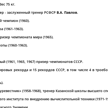
Вес 75 кг.
а рождения
ер - заслуженный тренер РСФСР
В.А. Павлов
.
по
чч
мм
год
чч
мм
год
 чемпион (1960).
 (1961-1963).
ризер чемпионата мира (1965).
пы (1960-1963).
ый (1961, 1965, 1967) призер чемпионатов СССР.
ровых рекорда и 15 рекордов СССР, в том числе 4 в троеборье:
Юлия
Дмитрий
Тамилла
АБАЛАКИНА
АБАРЕНОВ
АБАСОВА
).
ревестник» (1958-1968), тренер Казанской школы высшего спо
го института по внедрению вычислительной техники (1971-19
асного Знамени.