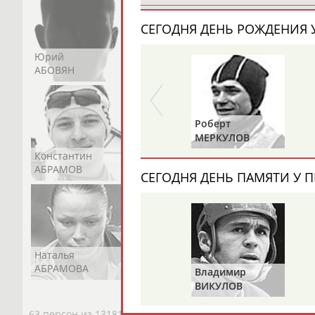
СЕГОДНЯ ДЕНЬ РОЖДЕНИЯ У
Юрий
Никита
Виктор
АБОВЯН
АБОЗОВИК
АБОИМОВ
Роберт
МЕРКУЛОВ
Константин
Константин
Николай
АБРАМОВ
АБРАМОВ
АБРАМОВ
СЕГОДНЯ ДЕНЬ ПАМЯТИ У П
Наталья
Нелли
Светлана
АБРАМОВА
АБРАМОВА
АБРАМОВА
Владимир
ВИКУЛОВ
63 персон из 13181