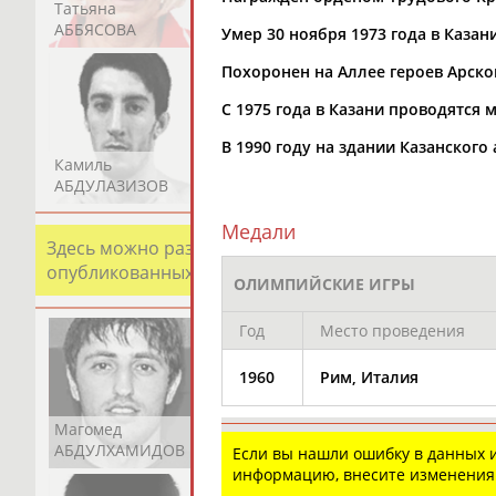
Татьяна
Акжана
Артур
АББЯСОВА
АБДИКАРИМОВА
АБДРАХМАНОВ
Умер 30 ноября 1973 года в Казан
Похоронен на Аллее героев Арско
С 1975 года в Казани проводятся
В 1990 году на здании Казанског
Камиль
Загалав
Камалудин
АБДУЛАЗИЗОВ
АБДУЛБЕКОВ
АБДУЛДАУДОВ
Медали
Здесь можно разместить информацию о хорошо изв
опубликованных записях. Страна должна знать свои
ОЛИМПИЙСКИЕ ИГРЫ
Год
Место проведения
1960
Рим, Италия
Магомед
Шамиль
Адлан
АБДУЛХАМИДОВ
АБДУРАХМАНОВ
АБДУРАШИДОВ
Если вы нашли ошибку в данных
информацию, внесите изменения