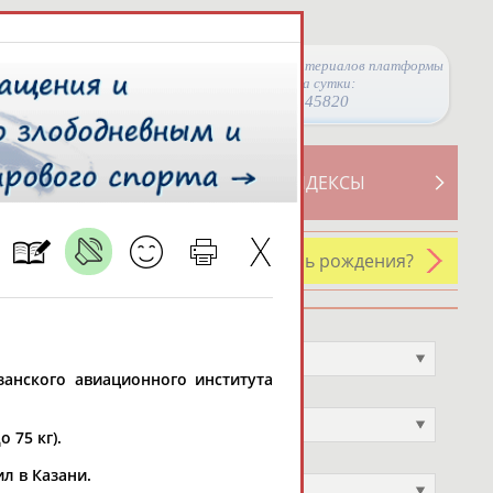
Просмотры материалов платформы
за сутки:
45820
ТИВНОСТИ
СВОДНЫЕ ИНДЕКСЫ
У кого сегодня день рождения?
Профессия
Не выбран
азанского авиационного института
Спортивное звание
Не выбран
 75 кг).
Учёное звание
л в Казани.
Не выбран