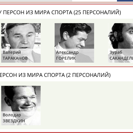
 ПЕРСОН ИЗ МИРА СПОРТА (25 ПЕРСОНАЛИЙ)
Элизабет
Захария
Александр
АБРААМЯН
АБРАМАШВИЛИ
АБРАМОВ
Валерий
Александр
Зураб
ТАРАКАНОВ
ГОРЕЛИК
САКАНДЕЛ
Павел
Дарья
Екатерина
АБРАМОВ
АБРАМОВА
АБРАМОВА
ЕРСОН ИЗ МИРА СПОРТА (2 ПЕРСОНАЛИЙ)
Тамара
Дмитрий
Маргарита
АБРАМОВА
АБРАМОВИЧ
АБРАМОВИЧ
Володар
ЗВЕЗДКИН
ЕЩЁ ПЕРСОНЫ