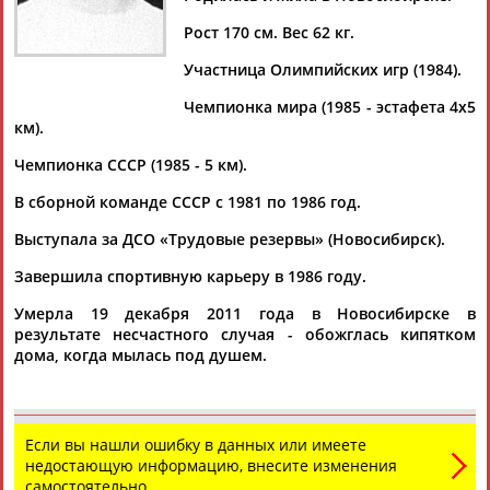
Рост 170 см. Вес 62 кг.
Участница Олимпийских игр (1984).
Дмитрий
Тамилла
Рамазан
Ростом
Чемпионка мира (1985 - эстафета 4х5
АБАРЕНОВ
АБАСОВА
АБАЧАРАЕВ
АБАШИДЗЕ
км).
Чемпионка СССР (1985 - 5 км).
В сборной команде СССР с 1981 по 1986 год.
Флюра
Татьяна
Акжана
Артур
Выступала за ДСО «Трудовые резервы» (Новосибирск).
АББАТЕ-
АББЯСОВА
АБДИКАРИМОВА
АБДРАХМАНОВ
БУЛАТОВА
Завершила спортивную карьеру в 1986 году.
Умерла 19 декабря 2011 года в Новосибирске в
результате несчастного случая - обожглась кипятком
дома, когда мылась под душем.
Если вы нашли ошибку в данных или имеете
недостающую информацию, внесите изменения
самостоятельно