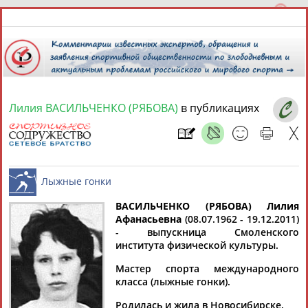
Лилия ВАСИЛЬЧЕНКО (РЯБОВА)
в публикациях
8 августа 2026 года,
17:08
СПОРТСМЕНЫ, ТРЕНЕРЫ И СПЕЦИАЛИСТЫ
13181
персон
Расширенный поиск
Найдено:
ВАСИЛЬЧЕНКО (РЯБОВА) Лилия
Афанасьевна
(08.07.1962 - 19.12.2011)
- выпускница Смоленского
Лыжные гонки
института физической культуры.
Мастер спорта международного
класса (лыжные гонки).
Аслаудин
Елена
Мария
Юлия
АБАЕВ
АБАИМОВА
АБАКУМОВА
АБАЛАКИНА
Родилась и жила в Новосибирске.