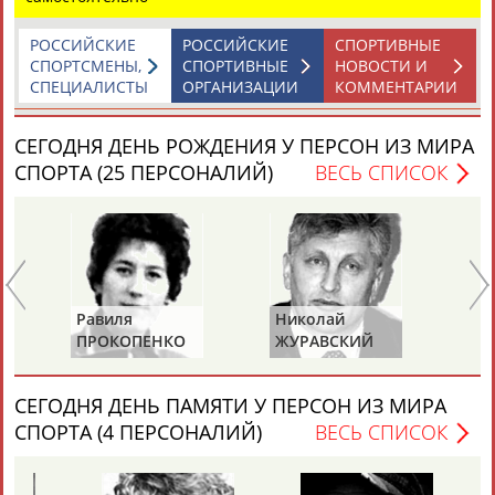
РОССИЙСКИЕ
РОССИЙСКИЕ
СПОРТИВНЫЕ
СПОРТСМЕНЫ,
СПОРТИВНЫЕ
НОВОСТИ И
СПЕЦИАЛИСТЫ
ОРГАНИЗАЦИИ
КОММЕНТАРИИ
СЕГОДНЯ ДЕНЬ РОЖДЕНИЯ У ПЕРСОН ИЗ МИРА
Каримжан
Аделя
Андрей
Герман
СПОРТА (25 ПЕРСОНАЛИЙ)
ВЕСЬ СПИСОК
АБДРАХМАНОВ
АБДРАХМАНОВА
АБДУВАЛИЕВ
АБДУЛАЕВ
Рамазан
Тагир
Камиль
Загалав
АБДУЛАЕВ
АБДУЛАЕВ
АБДУЛАЗИЗОВ
АБДУЛБЕКОВ
Равиля
Николай
Ю
ПРОКОПЕНКО
ЖУРАВСКИЙ
Х
(САЛИМОВА)
СЕГОДНЯ ДЕНЬ ПАМЯТИ У ПЕРСОН ИЗ МИРА
Камалудин
Абдула
Магомед
Назир
СПОРТА (4 ПЕРСОНАЛИЙ)
ВЕСЬ СПИСОК
АБДУЛДАУДОВ
АБДУЛЖАЛИЛОВ
АБДУЛКАГИРОВ
АБДУЛЛАЕВ