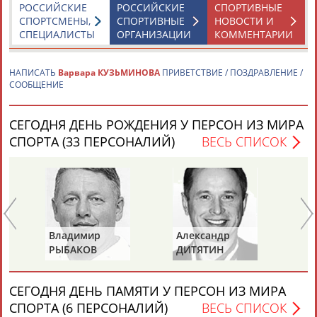
РОССИЙСКИЕ
РОССИЙСКИЕ
СПОРТИВНЫЕ
СПОРТСМЕНЫ,
СПОРТИВНЫЕ
НОВОСТИ И
СПЕЦИАЛИСТЫ
ОРГАНИЗАЦИИ
КОММЕНТАРИИ
Каримжан
Аделя
Андрей
Герман
АБДРАХМАНОВ
АБДРАХМАНОВА
АБДУВАЛИЕВ
АБДУЛАЕВ
НАПИСАТЬ
Варвара КУЗЬМИНОВА
ПРИВЕТСТВИЕ / ПОЗДРАВЛЕНИЕ /
СООБЩЕНИЕ
СЕГОДНЯ ДЕНЬ РОЖДЕНИЯ У ПЕРСОН ИЗ МИРА
Рамазан
Тагир
Камиль
Загалав
АБДУЛАЕВ
АБДУЛАЕВ
АБДУЛАЗИЗОВ
АБДУЛБЕКОВ
СПОРТА (33 ПЕРСОНАЛИЙ)
ВЕСЬ СПИСОК
Камалудин
Абдула
Магомед
Назир
АБДУЛДАУДОВ
АБДУЛЖАЛИЛОВ
АБДУЛКАГИРОВ
АБДУЛЛАЕВ
Владимир
Александр
Ла
РЫБАКОВ
ДИТЯТИН
КА
ЕЩЁ ПЕРСОНЫ
СЕГОДНЯ ДЕНЬ ПАМЯТИ У ПЕРСОН ИЗ МИРА
24 персон из 13181
СПОРТА (6 ПЕРСОНАЛИЙ)
ВЕСЬ СПИСОК