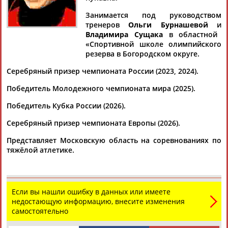
Дмитрий
Тамилла
Рамазан
Ростом
АБАРЕНОВ
АБАСОВА
АБАЧАРАЕВ
АБАШИДЗЕ
Занимается под руководством
тренеров
Ольги Бурнашевой
и
Владимира Сущака
в областной
«Спортивной школе олимпийского
резерва в Богородском округе.
Флюра
Татьяна
Акжана
Артур
АББАТЕ-
АББЯСОВА
АБДИКАРИМОВА
АБДРАХМАНОВ
Серебряный призер чемпионата России (2023, 2024).
БУЛАТОВА
Победитель Молодежного чемпионата мира (2025).
Победитель Кубка России (2026).
Серебряный призер чемпионата Европы (2026).
Представляет Московскую область на соревнованиях по
тяжёлой атлетике.
Если вы нашли ошибку в данных или имеете
недостающую информацию, внесите изменения
самостоятельно