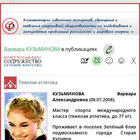
7 августа 2026 года,
09:41
СПОРТСМЕНЫ, ТРЕНЕРЫ И СПЕЦИАЛИСТЫ
Варвара КУЗЬМИНОВА
в публикациях
13181
персон
Расширенный поиск
Найдено:
КУЗЬМИНОВА Варвара
Александровна
(08.07.2008).
Аслаудин
Елена
Мария
Юлия
Тяжелая атлетика
АБАЕВ
АБАИМОВА
АБАКУМОВА
АБАЛАКИНА
Мастер спорта международного
класса (тяжелая атлетика, до 77 кг).
Проживает в поселке Зелёный близ
подмосковного города Старая
Купавна.