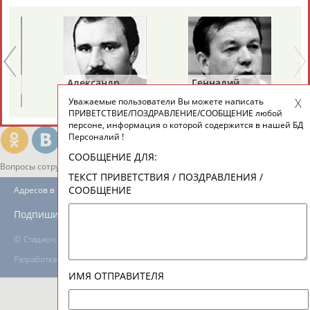
ТАБЛО АКТИВНОСТИ
Александр
Геннадий
ЦЕЛИ ПРОЕКТА
КОНТАКТЫ
НАШИ КНОПКИ
РЕКЛАМА
ЯГУБКИН
ТУРЕЦКИЙ
Уважаемые пользователи Вы можете написать
ПРИВЕТСТВИЕ/ПОЗДРАВЛЕНИЕ/СООБЩЕНИЕ любой
персоне, информация о которой содержится в нашей БД
Персоналий !
СООБЩЕНИЕ ДЛЯ:
Вопросы сотрудничества и совместной деятельности
inform@infosport.ru
ТЕКСТ ПРИВЕТСТВИЯ / ПОЗДРАВЛЕНИЯ /
СООБЩЕНИЕ
Адресов в новостной рассылке: 996
Подпишись
©
Стадион, 1998-2026
Разработка и поддержка ООО НАИТ «Стадион»
ИМЯ ОТПРАВИТЕЛЯ