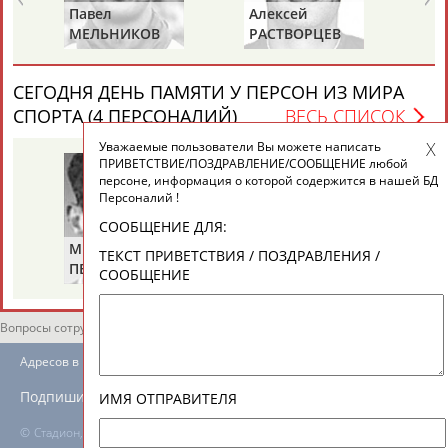
ЕЩЁ ПЕРСОНЫ
Павел
Алексей
Дм
МЕЛЬНИКОВ
РАСТВОРЦЕВ
Ш
24 персон из 13181
СЕГОДНЯ ДЕНЬ ПАМЯТИ У ПЕРСОН ИЗ МИРА
СПОРТА (4 ПЕРСОНАЛИЙ)
ВЕСЬ СПИСОК
Уважаемые пользователи Вы можете написать
ТАБЛО АКТИВНОСТИ
ПРИВЕТСТВИЕ/ПОЗДРАВЛЕНИЕ/СООБЩЕНИЕ любой
персоне, информация о которой содержится в нашей БД
Персоналий !
ЦЕЛИ ПРОЕКТА
КОНТАКТЫ
НАШИ КНОПКИ
РЕКЛАМА
СООБЩЕНИЕ ДЛЯ:
Михаил
Николай
Ви
ТЕКСТ ПРИВЕТСТВИЯ / ПОЗДРАВЛЕНИЯ /
ПЕРЕЛЬМАН
ПУЧКОВ
Т
СООБЩЕНИЕ
(ПЕРЛЬМАН)
Вопросы сотрудничества и совместной деятельности
inform@infosport.ru
Адресов в новостной рассылке: 996
Подпишись
ИМЯ ОТПРАВИТЕЛЯ
©
Стадион, 1998-2026