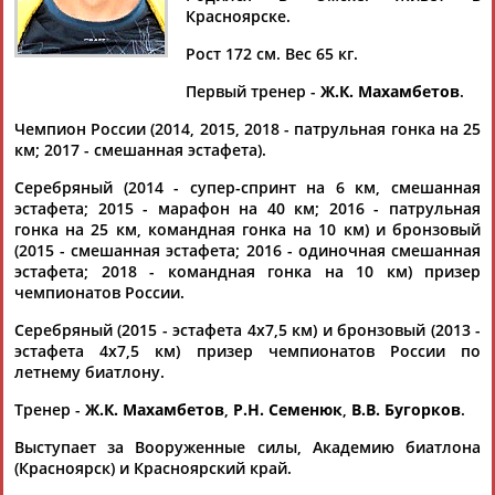
Красноярске.
Рост 172 см. Вес 65 кг.
Первый тренер -
Ж.К. Махамбетов
.
Дмитрий
Тамилла
Рамазан
Ростом
АБАРЕНОВ
АБАСОВА
АБАЧАРАЕВ
АБАШИДЗЕ
Чемпион России (2014, 2015, 2018 - патрульная гонка на 25
км; 2017 - смешанная эстафета).
Серебряный (2014 - супер-спринт на 6 км, смешанная
эстафета; 2015 - марафон на 40 км; 2016 - патрульная
Флюра
Татьяна
Акжана
Артур
гонка на 25 км, командная гонка на 10 км) и бронзовый
АББАТЕ-
АББЯСОВА
АБДИКАРИМОВА
АБДРАХМАНОВ
(2015 - смешанная эстафета; 2016 - одиночная смешанная
БУЛАТОВА
эстафета; 2018 - командная гонка на 10 км) призер
чемпионатов России.
Серебряный (2015 - эстафета 4х7,5 км) и бронзовый (2013 -
эстафета 4х7,5 км) призер чемпионатов России по
летнему биатлону.
Тренер -
Ж.К. Махамбетов
,
Р.Н. Семенюк
,
В.В. Бугорков
.
Выступает за Вооруженные силы, Академию биатлона
(Красноярск) и Красноярский край.