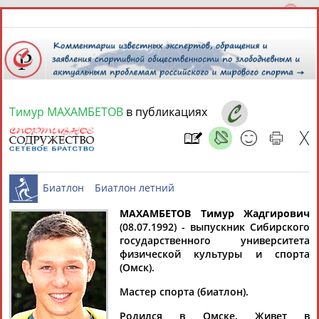
Тимур МАХАМБЕТОВ
в публикациях
8 августа 2026 года,
00:52
СПОРТСМЕНЫ, ТРЕНЕРЫ И СПЕЦИАЛИСТЫ
13181
персон
Расширенный поиск
Найдено:
МАХАМБЕТОВ Тимур Жадгирович
(08.07.1992) - выпускник Сибирского
государственного университета
Биатлон
Биатлон летний
физической культуры и спорта
(Омск).
Мастер спорта (биатлон).
Аслаудин
Елена
Мария
Юлия
АБАЕВ
АБАИМОВА
АБАКУМОВА
АБАЛАКИНА
Родился в Омске. Живет в