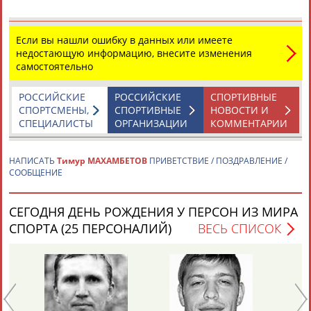
Если вы нашли ошибку в данных или имеете
недостающую информацию, внесите изменения
самостоятельно
РОССИЙСКИЕ
РОССИЙСКИЕ
СПОРТИВНЫЕ
Каримжан
Аделя
Андрей
Герман
СПОРТСМЕНЫ,
СПОРТИВНЫЕ
НОВОСТИ И
АБДРАХМАНОВ
АБДРАХМАНОВА
АБДУВАЛИЕВ
АБДУЛАЕВ
СПЕЦИАЛИСТЫ
ОРГАНИЗАЦИИ
КОММЕНТАРИИ
НАПИСАТЬ
Тимур МАХАМБЕТОВ
ПРИВЕТСТВИЕ / ПОЗДРАВЛЕНИЕ /
СООБЩЕНИЕ
Рамазан
Тагир
Камиль
Загалав
АБДУЛАЕВ
АБДУЛАЕВ
АБДУЛАЗИЗОВ
АБДУЛБЕКОВ
СЕГОДНЯ ДЕНЬ РОЖДЕНИЯ У ПЕРСОН ИЗ МИРА
СПОРТА (25 ПЕРСОНАЛИЙ)
ВЕСЬ СПИСОК
Камалудин
Абдула
Магомед
Назир
АБДУЛДАУДОВ
АБДУЛЖАЛИЛОВ
АБДУЛКАГИРОВ
АБДУЛЛАЕВ