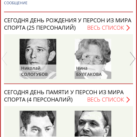
СООБЩЕНИЕ
СЕГОДНЯ ДЕНЬ РОЖДЕНИЯ У ПЕРСОН ИЗ МИРА
СПОРТА (25 ПЕРСОНАЛИЙ)
ВЕСЬ СПИСОК
Каримжан
Аделя
Андрей
Герман
АБДРАХМАНОВ
АБДРАХМАНОВА
АБДУВАЛИЕВ
АБДУЛАЕВ
Николай
Нина
Равил
СОЛОГУБОВ
БУЛГАКОВА
ПРОК
Рамазан
Тагир
Камиль
Загалав
(САЛИ
АБДУЛАЕВ
АБДУЛАЕВ
АБДУЛАЗИЗОВ
АБДУЛБЕКОВ
СЕГОДНЯ ДЕНЬ ПАМЯТИ У ПЕРСОН ИЗ МИРА
СПОРТА (4 ПЕРСОНАЛИЙ)
ВЕСЬ СПИСОК
Камалудин
Абдула
Магомед
Назир
АБДУЛДАУДОВ
АБДУЛЖАЛИЛОВ
АБДУЛКАГИРОВ
АБДУЛЛАЕВ