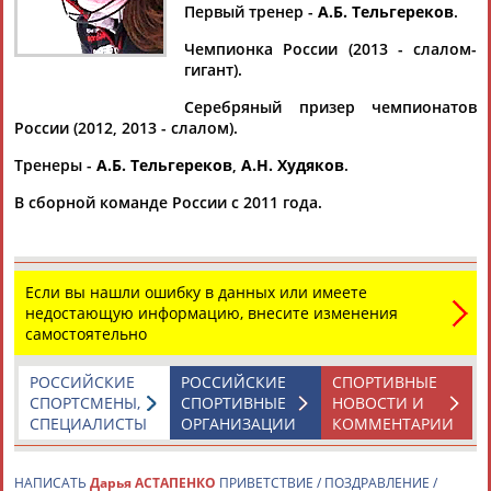
Первый тренер -
А.Б. Тельгереков
.
Чемпионка России (2013 - слалом-
гигант).
Дмитрий
Тамилла
Рамазан
Ростом
Серебряный призер чемпионатов
АБАРЕНОВ
АБАСОВА
АБАЧАРАЕВ
АБАШИДЗЕ
России (2012, 2013 - слалом).
Тренеры -
А.Б. Тельгереков
,
А.Н. Худяков
.
В сборной команде России с 2011 года.
Флюра
Татьяна
Акжана
Артур
АББАТЕ-
АББЯСОВА
АБДИКАРИМОВА
АБДРАХМАНОВ
БУЛАТОВА
Если вы нашли ошибку в данных или имеете
недостающую информацию, внесите изменения
самостоятельно
РОССИЙСКИЕ
РОССИЙСКИЕ
СПОРТИВНЫЕ
СПОРТСМЕНЫ,
СПОРТИВНЫЕ
НОВОСТИ И
СПЕЦИАЛИСТЫ
ОРГАНИЗАЦИИ
КОММЕНТАРИИ
НАПИСАТЬ
Дарья АСТАПЕНКО
ПРИВЕТСТВИЕ / ПОЗДРАВЛЕНИЕ /