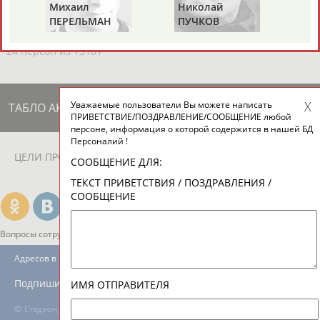
ЕЩЁ ПЕРСОНЫ
Михаил
Николай
Витал
ПЕРЕЛЬМАН
ПУЧКОВ
ТУОМ
(ПЕРЛЬМАН)
24 персон из 13181
Уважаемые пользователи Вы можете написать
ТАБЛО АКТИВНОСТИ
ПРИВЕТСТВИЕ/ПОЗДРАВЛЕНИЕ/СООБЩЕНИЕ любой
персоне, информация о которой содержится в нашей БД
Персоналий !
ЦЕЛИ ПРОЕКТА
КОНТАКТЫ
НАШИ КНОПКИ
РЕКЛАМА
СООБЩЕНИЕ ДЛЯ:
ТЕКСТ ПРИВЕТСТВИЯ / ПОЗДРАВЛЕНИЯ /
СООБЩЕНИЕ
Вопросы сотрудничества и совместной деятельности
inform@infosport.ru
Адресов в новостной рассылке: 996
Подпишись
ИМЯ ОТПРАВИТЕЛЯ
©
Стадион, 1998-2026