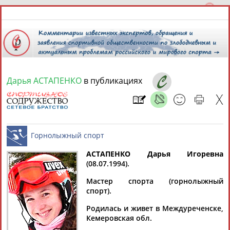
Дарья АСТАПЕНКО
в публикациях
8 августа 2026 года,
21:13
СПОРТСМЕНЫ, ТРЕНЕРЫ И СПЕЦИАЛИСТЫ
13181
персон
Расширенный поиск
Найдено:
АСТАПЕНКО Дарья Игоревна
(08.07.1994).
Горнолыжный спорт
Мастер спорта (горнолыжный
спорт).
Родилась и живет в Междуреченске,
Аслаудин
Елена
Мария
Юлия
Кемеровская обл.
АБАЕВ
АБАИМОВА
АБАКУМОВА
АБАЛАКИНА