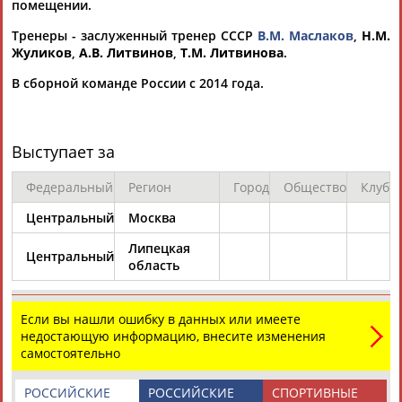
помещении.
Тренеры - заслуженный тренер СССР
В.М. Маслаков
,
Н.М.
Жуликов
,
А.В. Литвинов
,
Т.М. Литвинова
.
В сборной команде России с 2014 года.
Каримжан
Аделя
Андрей
Герман
АБДРАХМАНОВ
АБДРАХМАНОВА
АБДУВАЛИЕВ
АБДУЛАЕВ
Выступает за
Федеральный
Регион
Город
Общество
Клуб
Центральный
Москва
Рамазан
Тагир
Камиль
Загалав
Липецкая
АБДУЛАЕВ
АБДУЛАЕВ
АБДУЛАЗИЗОВ
АБДУЛБЕКОВ
Центральный
область
Если вы нашли ошибку в данных или имеете
недостающую информацию, внесите изменения
Камалудин
Абдула
Магомед
Назир
самостоятельно
АБДУЛДАУДОВ
АБДУЛЖАЛИЛОВ
АБДУЛКАГИРОВ
АБДУЛЛАЕВ
РОССИЙСКИЕ
РОССИЙСКИЕ
СПОРТИВНЫЕ