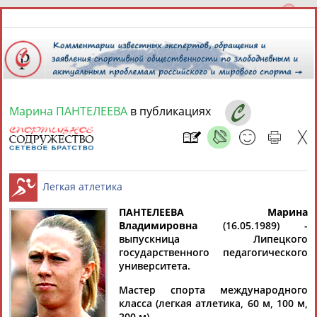
Марина ПАНТЕЛЕЕВА
в публикациях
6 августа 2026 года,
08:00
СПОРТСМЕНЫ, ТРЕНЕРЫ И СПЕЦИАЛИСТЫ
13181
персон
Расширенный поиск
Найдено:
ПАНТЕЛЕЕВА Марина
Владимировна
(16.05.1989) -
выпускница Липецкого
Легкая атлетика
государственного педагогического
университета.
Мастер спорта международного
Аслаудин
Елена
Мария
Юлия
класса (легкая атлетика, 60 м, 100 м,
АБАЕВ
АБАИМОВА
АБАКУМОВА
АБАЛАКИНА
200 м).