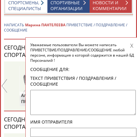
ЕЩЁ ПЕРСОНЫ
СПОРТСМЕНЫ,
СПОРТИВНЫЕ
НОВОСТИ И
СПЕЦИАЛИСТЫ
ОРГАНИЗАЦИИ
КОММЕНТАРИИ
24 персон из 13181
НАПИСАТЬ
Марина ПАНТЕЛЕЕВА
ПРИВЕТСТВИЕ / ПОЗДРАВЛЕНИЕ /
СООБЩЕНИЕ
Уважаемые пользователи Вы можете написать
ТАБЛО АКТИВНОСТИ
СЕГОДНЯ ДЕНЬ РОЖДЕНИЯ У ПЕРСОН ИЗ МИРА
ПРИВЕТСТВИЕ/ПОЗДРАВЛЕНИЕ/СООБЩЕНИЕ любой
СПОРТА (35 ПЕРСОНАЛИЙ)
ВЕСЬ СПИСОК
персоне, информация о которой содержится в нашей БД
Персоналий !
ЦЕЛИ ПРОЕКТА
КОНТАКТЫ
НАШИ КНОПКИ
РЕКЛАМА
СООБЩЕНИЕ ДЛЯ:
ТЕКСТ ПРИВЕТСТВИЯ / ПОЗДРАВЛЕНИЯ /
СООБЩЕНИЕ
Александр
Анатолий
Ан
Вопросы сотрудничества и совместной деятельности
inform@infosport.ru
ПРИВАЛОВ
ИОНОВ
Ц
Адресов в новостной рассылке: 996
СЕГОДНЯ ДЕНЬ ПАМЯТИ У ПЕРСОН ИЗ МИРА
Подпишись
ИМЯ ОТПРАВИТЕЛЯ
СПОРТА (4 ПЕРСОНАЛИЙ)
ВЕСЬ СПИСОК
©
Стадион, 1998-2026