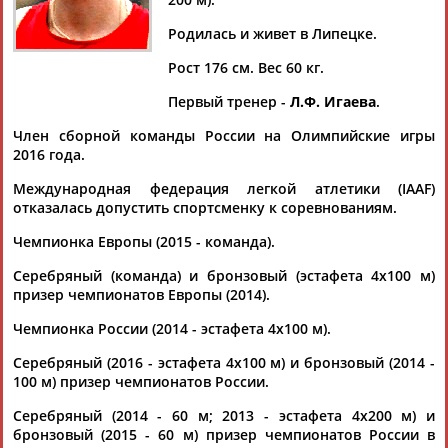
Родилась и живет в Липецке.
Рост 176 см. Вес 60 кг.
Дмитрий
Тамилла
Рамазан
Ростом
Первый тренер -
Л.Ф. Игаева
.
АБАРЕНОВ
АБАСОВА
АБАЧАРАЕВ
АБАШИДЗЕ
Член сборной команды России на Олимпийские игры
2016 года.
Международная федерация легкой атлетики (IAAF)
Флюра
Татьяна
Акжана
Артур
отказалась допустить спортсменку к соревнованиям.
АББАТЕ-
АББЯСОВА
АБДИКАРИМОВА
АБДРАХМАНОВ
Чемпионка Европы (2015 - команда).
БУЛАТОВА
Серебряный (команда) и бронзовый (эстафета 4х100 м)
призер чемпионатов Европы (2014).
Чемпионка России (2014 - эстафета 4х100 м).
Серебряный (2016 - эстафета 4х100 м) и бронзовый (2014 -
100 м) призер чемпионатов России.
Серебряный (2014 - 60 м; 2013 - эстафета 4х200 м) и
бронзовый (2015 - 60 м) призер чемпионатов России в