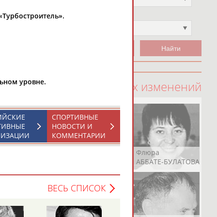
 «Турбостроитель».
Чемпион
Не выбран
льном уровне.
100 последних изменений
ИЙСКИЕ
СПОРТИВНЫЕ
ТИВНЫЕ
НОВОСТИ И
НИЗАЦИИ
КОММЕНТАРИИ
Рамазан
Ростом
Флюра
АБАЧАРАЕВ
АБАШИДЗЕ
АББАТЕ-БУЛАТОВА
ВЕСЬ СПИСОК