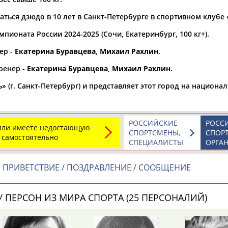
ться дзюдо в 10 лет в Санкт-Петербурге в спортивном клубе
а рождения
по
чч
мм
год
чч
мм
год
пионата России 2024-2025 (Сочи, Екатеринбург, 100 кг+).
ер -
Екатерина Буравцева
,
Михаил Рахлин
.
ренер -
Екатерина Буравцева
,
Михаил Рахлин
.
» (г. Санкт-Петербург) и представляет этот город на национа
РОССИЙСКИЕ
РОСС
 или имеете недостающую
СПОРТСМЕНЫ,
СПОР
 самостоятельно
СПЕЦИАЛИСТЫ
ОРГА
Юлия
Дмитрий
Тамилла
Н
ПРИВЕТСТВИЕ / ПОЗДРАВЛЕНИЕ / СООБЩЕНИЕ
АБАЛАКИНА
АБАРЕНОВ
АБАСОВА
 ПЕРСОН ИЗ МИРА СПОРТА (25 ПЕРСОНАЛИЙ)