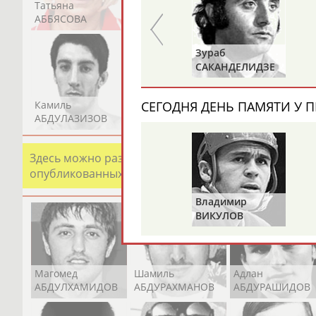
Татьяна
Акжана
Артур
АББЯСОВА
АБДИКАРИМОВА
АБДРАХМАНОВ
Александр
Зураб
В
ГОРЕЛИК
САКАНДЕЛИДЗЕ
Камиль
Загалав
Камалудин
СЕГОДНЯ ДЕНЬ ПАМЯТИ У П
АБДУЛАЗИЗОВ
АБДУЛБЕКОВ
АБДУЛДАУДОВ
Здесь можно разместить информацию о хорошо изв
опубликованных записях. Страна должна знать свои
Владимир
ВИКУЛОВ
Магомед
Шамиль
Адлан
АБДУЛХАМИДОВ
АБДУРАХМАНОВ
АБДУРАШИДОВ