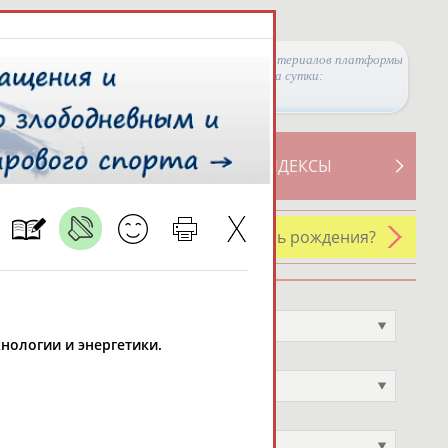
Просмотры материалов платформы
за сутки:
ТИВНОСТИ
СВОДНЫЕ ИНДЕКСЫ
У кого сегодня день рождения?
Профессия
Не выбран
хнологии и энергетики.
Спортивное звание
Не выбран
Учёное звание
Не выбран