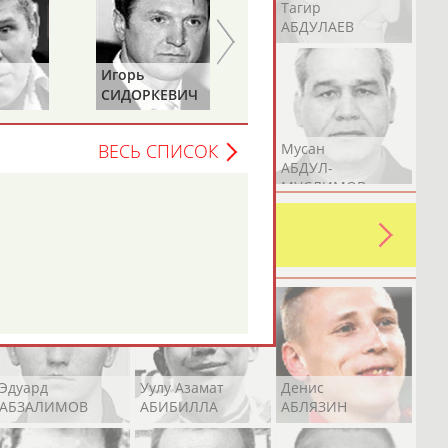
Герман
Рамазан
Тагир
АБДУЛАЕВ
АБДУЛАЕВ
АБДУЛАЕВ
Игорь
Алексей
СИДОРКЕВИЧ
ВОЕВОДИН
Аслан
Эмиль
Мусан
ВЕСЬ СПИСОК
АБДУЛЛИН
АБДУЛЛИН
АБДУЛ-
МУСЛИМОВ
ь какую-либо ошибку в уже
 своей страны!
Эдуард
Уулу Азамат
Денис
АБЗАЛИМОВ
АБИБИЛЛА
АБЛЯЗИН