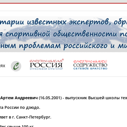
РЕСУРСНАЯ ПЛОЩАДКА
ТАБЛО АК
 специалисты
иях
ставляет регион*
 выбран
Артем Андреевич
(16.05.2001) - выпускник Высшей школы те
* для действующих спортсменов
то рождения
та России по дзюдо.
 выбран
вет в г. Санкт-Петербург.
ион проживания
 выбран
 Вес свыше 100 кг.