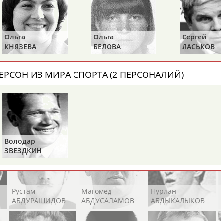
Каримжан
Аделя
Андрей
АБДРАХМАНОВ
АБДРАХМАНОВА
АБДУВАЛИЕВ
Ольга
Ольга
Сергей
КНЯЗЕВА
БЕЛОВА
ЛАСЬКОВ
Абдула
Магомед
Назир
ЕРСОН ИЗ МИРА СПОРТА (2 ПЕРСОНАЛИЙ)
АБДУЛЖАЛИЛОВ
АБДУЛКАГИРОВ
АБДУЛЛАЕВ
естном спортсмене, тренере, специалисте или исправит
х героев! Герои спорта - это одни из главных патриотов
Володар
ЗВЕЗДКИН
Рустам
Магомед
Нурлан
АБДУРАШИДОВ
АБДУСАЛАМОВ
АБДЫКАЛЫКОВ