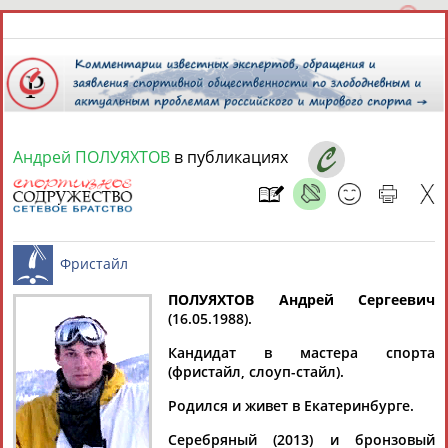
Андрей ПОЛУЯХТОВ
в публикациях
7 августа 2026 года,
13:20
СПОРТСМЕНЫ, ТРЕНЕРЫ И СПЕЦИАЛИСТЫ
13181
персон
Расширенный поиск
Найдено:
ПОЛУЯХТОВ Андрей Сергеевич
(16.05.1988).
Фристайл
Кандидат в мастера спорта
(фристайл, слоуп-стайл).
Родился и живет в Екатеринбурге.
Аслаудин
Елена
Мария
Юлия
АБАЕВ
АБАИМОВА
АБАКУМОВА
АБАЛАКИНА
Серебряный (2013) и бронзовый