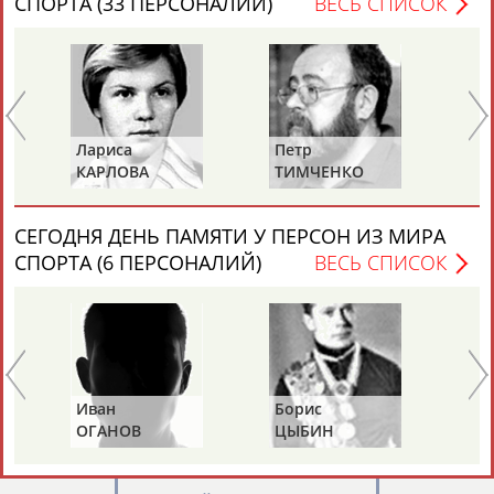
СПОРТА (33 ПЕРСОНАЛИЙ)
ВЕСЬ СПИСОК
Лариса
Петр
Ел
Каримжан
Аделя
Андрей
Герман
КАРЛОВА
ТИМЧЕНКО
Д
АБДРАХМАНОВ
АБДРАХМАНОВА
АБДУВАЛИЕВ
АБДУЛАЕВ
СЕГОДНЯ ДЕНЬ ПАМЯТИ У ПЕРСОН ИЗ МИРА
СПОРТА (6 ПЕРСОНАЛИЙ)
ВЕСЬ СПИСОК
Рамазан
Тагир
Камиль
Загалав
АБДУЛАЕВ
АБДУЛАЕВ
АБДУЛАЗИЗОВ
АБДУЛБЕКОВ
Иван
Борис
Ан
Камалудин
Абдула
Магомед
Назир
ОГАНОВ
ЦЫБИН
Р
АБДУЛДАУДОВ
АБДУЛЖАЛИЛОВ
АБДУЛКАГИРОВ
АБДУЛЛАЕВ