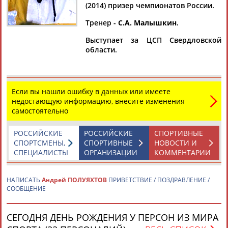
(2014) призер чемпионатов России.
Тренер -
С.А. Малышкин
.
Выступает за ЦСП Свердловской
Дмитрий
Тамилла
Рамазан
Ростом
области.
АБАРЕНОВ
АБАСОВА
АБАЧАРАЕВ
АБАШИДЗЕ
Если вы нашли ошибку в данных или имеете
недостающую информацию, внесите изменения
Флюра
Татьяна
Акжана
Артур
самостоятельно
АББАТЕ-
АББЯСОВА
АБДИКАРИМОВА
АБДРАХМАНОВ
БУЛАТОВА
РОССИЙСКИЕ
РОССИЙСКИЕ
СПОРТИВНЫЕ
СПОРТСМЕНЫ,
СПОРТИВНЫЕ
НОВОСТИ И
СПЕЦИАЛИСТЫ
ОРГАНИЗАЦИИ
КОММЕНТАРИИ
НАПИСАТЬ
Андрей ПОЛУЯХТОВ
ПРИВЕТСТВИЕ / ПОЗДРАВЛЕНИЕ /
СООБЩЕНИЕ
СЕГОДНЯ ДЕНЬ РОЖДЕНИЯ У ПЕРСОН ИЗ МИРА