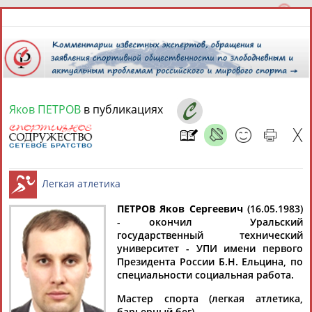
Яков ПЕТРОВ
в публикациях
8 августа 2026 года,
22:24
СПОРТСМЕНЫ, ТРЕНЕРЫ И СПЕЦИАЛИСТЫ
13181
персон
Расширенный поиск
Найдено:
ПЕТРОВ Яков Сергеевич
(16.05.1983)
- окончил Уральский
государственный технический
Легкая атлетика
университет - УПИ имени первого
Президента России Б.Н. Ельцина, по
специальности социальная работа.
Аслаудин
Елена
Мария
Юлия
Мастер спорта (легкая атлетика,
АБАЕВ
АБАИМОВА
АБАКУМОВА
АБАЛАКИНА
барьерный бег).