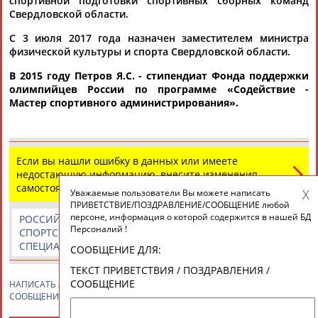
спортивной подготовки спортивных сборных команд
ЕЩЁ ПЕРСОНЫ
Свердловской области.
С 3 июля 2017 года назначен заместителем министра
24 персон из 13181
физической культуры и спорта Свердловской области.
В 2015 году Петров Я.С. - стипендиат Фонда поддержки
олимпийцев России по программе «
Содействие -
Мастер спортивного администрирования
».
ТАБЛО АКТИВНОСТИ
ЦЕЛИ ПРОЕКТА
КОНТАКТЫ
НАШИ КНОПКИ
РЕКЛАМА
Если вы нашли ошибку в данных или имеете
недостающую информацию, внесите изменения
самостоятельно
Уважаемые пользователи Вы можете написать
ПРИВЕТСТВИЕ/ПОЗДРАВЛЕНИЕ/СООБЩЕНИЕ любой
персоне, информация о которой содержится в нашей БД
РОССИЙСКИЕ
РОССИЙСКИЕ
СПОРТИВНЫЕ
Персоналий !
СПОРТСМЕНЫ,
СПОРТИВНЫЕ
НОВОСТИ И
Вопросы сотрудничества и совместной деятельности
inform@infosport.ru
СПЕЦИАЛИСТЫ
ОРГАНИЗАЦИИ
КОММЕНТАРИИ
СООБЩЕНИЕ ДЛЯ:
Адресов в новостной рассылке: 996
ТЕКСТ ПРИВЕТСТВИЯ / ПОЗДРАВЛЕНИЯ /
Подпишись
СООБЩЕНИЕ
НАПИСАТЬ
Яков ПЕТРОВ
ПРИВЕТСТВИЕ / ПОЗДРАВЛЕНИЕ /
СООБЩЕНИЕ
©
Стадион, 1998-2026