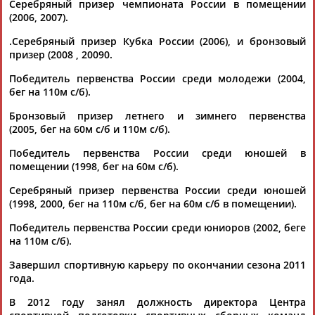
Серебряный призер чемпионата России в помещении
(2006, 2007).
.Серебряный призер Кубка России (2006), и бронзовый
призер (2008 , 20090.
Победитель первенства России среди молодежи (2004,
бег на 110м с/б).
Каримжан
Аделя
Андрей
Герман
АБДРАХМАНОВ
АБДРАХМАНОВА
АБДУВАЛИЕВ
АБДУЛАЕВ
Бронзовый призер летнего и зимнего первенства
(2005, бег на 60м с/б и 110м с/б).
Победитель первенства России среди юношей в
помещении (1998, бег на 60м с/б).
Рамазан
Тагир
Камиль
Загалав
Серебряный призер первенства России среди юношей
АБДУЛАЕВ
АБДУЛАЕВ
АБДУЛАЗИЗОВ
АБДУЛБЕКОВ
(1998, 2000, бег на 110м с/б, бег на 60м с/б в помещении).
Победитель первенства России среди юниоров (2002, беге
на 110м с/б).
Завершил спортивную карьеру по окончании сезона 2011
Камалудин
Абдула
Магомед
Назир
года.
АБДУЛДАУДОВ
АБДУЛЖАЛИЛОВ
АБДУЛКАГИРОВ
АБДУЛЛАЕВ
В 2012 году занял должность директора Центра