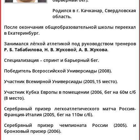
Родился в г. Качканар, Свердловская
область.
После окончания общеобразовательной школы переехал
Дмитрий
Тамилла
Рамазан
Ростом
в Екатеринбург.
АБАРЕНОВ
АБАСОВА
АБАЧАРАЕВ
АБАШИДЗЕ
Занимался лёгкой атлетикой под руководством тренеров
Р. Б. Табабилова
,
Н. В. Жуково
й,
А. В. Жукова
.
Специализация – спринт и барьерный бег.
Флюра
Татьяна
Акжана
Артур
АББАТЕ-
АББЯСОВА
АБДИКАРИМОВА
АБДРАХМАНОВ
Победитель Всероссийской Универсиады (2008).
БУЛАТОВА
Участник Всемирной Универсиады (2005,15 место).
Участник Кубка Европы в помещении (2006, бег на 60м с/б
(8 место).
Серебряный призер легкоатлетического матча Россия-
Франция-Италия (2005, бег на 110м с/б).
Серебряный призер чемпионата России (2005). и
бронзовый призер (2006).