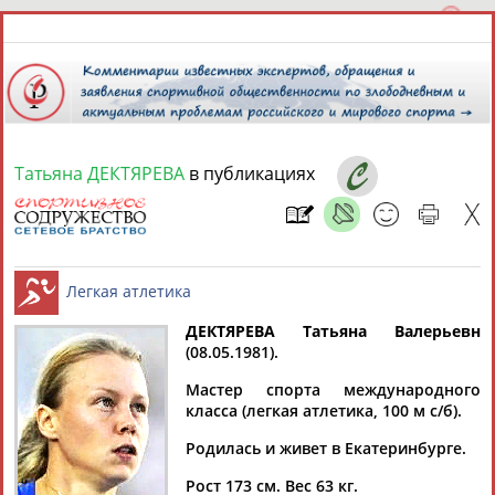
Татьяна ДЕКТЯРЕВА
в публикациях
7 августа 2026 года,
09:38
СПОРТСМЕНЫ, ТРЕНЕРЫ И СПЕЦИАЛИСТЫ
13181
персон
Расширенный поиск
Найдено:
ДЕКТЯРЕВА Татьяна Валерьевн
(08.05.1981).
Легкая атлетика
Мастер спорта международного
класса (легкая атлетика, 100 м с/б).
Родилась и живет в Екатеринбурге.
Аслаудин
Елена
Мария
Юлия
АБАЕВ
АБАИМОВА
АБАКУМОВА
АБАЛАКИНА
Рост 173 см. Вес 63 кг.