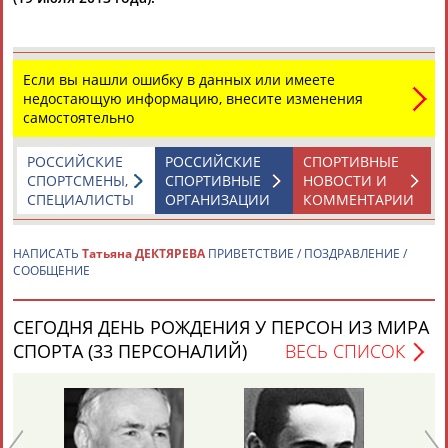
Если вы нашли ошибку в данных или имеете
недостающую информацию, внесите изменения
самостоятельно
Каримжан
Аделя
Андрей
Герман
РОССИЙСКИЕ
РОССИЙСКИЕ
СПОРТИВНЫЕ
АБДРАХМАНОВ
АБДРАХМАНОВА
АБДУВАЛИЕВ
АБДУЛАЕВ
СПОРТСМЕНЫ,
СПОРТИВНЫЕ
НОВОСТИ И
СПЕЦИАЛИСТЫ
ОРГАНИЗАЦИИ
КОММЕНТАРИИ
НАПИСАТЬ
Татьяна ДЕКТЯРЕВА
ПРИВЕТСТВИЕ / ПОЗДРАВЛЕНИЕ /
Рамазан
Тагир
Камиль
Загалав
СООБЩЕНИЕ
АБДУЛАЕВ
АБДУЛАЕВ
АБДУЛАЗИЗОВ
АБДУЛБЕКОВ
СЕГОДНЯ ДЕНЬ РОЖДЕНИЯ У ПЕРСОН ИЗ МИРА
СПОРТА (33 ПЕРСОНАЛИЙ)
ВЕСЬ СПИСОК
Камалудин
Абдула
Магомед
Назир
АБДУЛДАУДОВ
АБДУЛЖАЛИЛОВ
АБДУЛКАГИРОВ
АБДУЛЛАЕВ