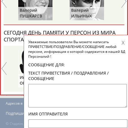
ЕЩЁ ПЕРСОНЫ
Валерий
Валерий
Ва
ПУШКАРЕВ
ИЛЬИНЫХ
ГА
24 персон из 13181
СЕГОДНЯ ДЕНЬ ПАМЯТИ У ПЕРСОН ИЗ МИРА
СПОРТА (6 ПЕРСОНАЛИЙ)
ВЕСЬ СПИСОК
Уважаемые пользователи Вы можете написать
ТАБЛО АКТИВНОСТИ
ПРИВЕТСТВИЕ/ПОЗДРАВЛЕНИЕ/СООБЩЕНИЕ любой
персоне, информация о которой содержится в нашей БД
Персоналий !
ЦЕЛИ ПРОЕКТА
КОНТАКТЫ
НАШИ КНОПКИ
РЕКЛАМА
СООБЩЕНИЕ ДЛЯ:
ТЕКСТ ПРИВЕТСТВИЯ / ПОЗДРАВЛЕНИЯ /
Иван
Борис
Ан
СООБЩЕНИЕ
ОГАНОВ
ЦЫБИН
Р
Вопросы сотрудничества и совместной деятельности
inform@infosport.ru
Адресов в новостной рассылке: 996
Подпишись
ИМЯ ОТПРАВИТЕЛЯ
©
Стадион, 1998-2026