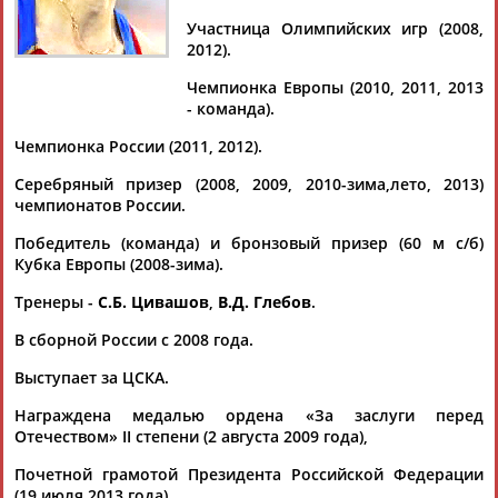
Участница Олимпийских игр (2008,
2012).
Чемпионка Европы (2010, 2011, 2013
Дмитрий
Тамилла
Рамазан
Ростом
- команда).
АБАРЕНОВ
АБАСОВА
АБАЧАРАЕВ
АБАШИДЗЕ
Чемпионка России (2011, 2012).
Серебряный призер (2008, 2009, 2010-зима,лето, 2013)
чемпионатов России.
Флюра
Татьяна
Акжана
Артур
Победитель (команда) и бронзовый призер (60 м с/б)
АББАТЕ-
АББЯСОВА
АБДИКАРИМОВА
АБДРАХМАНОВ
Кубка Европы (2008-зима).
БУЛАТОВА
Тренеры -
С.Б. Цивашов
,
В.Д. Глебов
.
В сборной России с 2008 года.
Выступает за ЦСКА.
Награждена медалью ордена «За заслуги перед
Отечеством» II степени (2 августа 2009 года),
Почетной грамотой Президента Российской Федерации
(19 июля 2013 года).