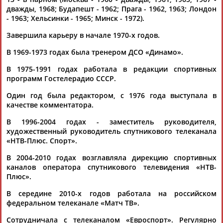
дважды, 1968; Будапешт - 1962; Прага - 1962, 1963; Лондон
- 1963; Хельсинки - 1965; Минск - 1972).
Завершила карьеру в начале 1970-х годов.
В 1969-1973 годах была тренером ДСО «Динамо».
В 1975-1991 годах работала в редакции спортивных
Каримжан
Аделя
Андрей
Герман
программ Гостелерадио СССР.
АБДРАХМАНОВ
АБДРАХМАНОВА
АБДУВАЛИЕВ
АБДУЛАЕВ
Один год была редактором, с 1976 года выступала в
качестве комментатора.
В 1996-2004 годах - заместитель руководителя,
Рамазан
Тагир
Камиль
Загалав
художественный руководитель спутникового телеканала
АБДУЛАЕВ
АБДУЛАЕВ
АБДУЛАЗИЗОВ
АБДУЛБЕКОВ
«НТВ-Плюс. Спорт».
В 2004-2010 годах возглавляла дирекцию спортивных
каналов оператора спутникового телевидения «НТВ-
Плюс».
Камалудин
Абдула
Магомед
Назир
В середине 2010-х годов работала на российском
АБДУЛДАУДОВ
АБДУЛЖАЛИЛОВ
АБДУЛКАГИРОВ
АБДУЛЛАЕВ
федеральном телеканале «Матч ТВ».
Сотрудничала с телеканалом «Евроспорт». Регулярно