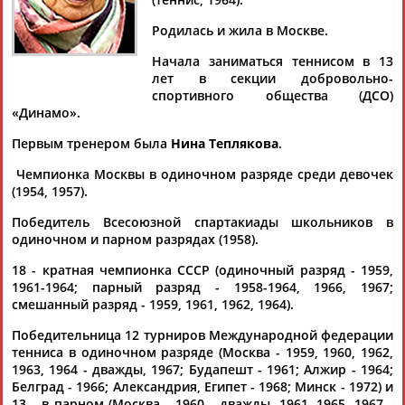
Родилась и жила в Москве.
Начала заниматься теннисом в 13
лет в секции добровольно-
Дмитрий
Тамилла
Рамазан
Ростом
спортивного общества (ДСО)
АБАРЕНОВ
АБАСОВА
АБАЧАРАЕВ
АБАШИДЗЕ
«Динамо».
Первым тренером была
Нина Теплякова
.
Чемпионка Москвы в одиночном разряде среди девочек
Флюра
Татьяна
Акжана
Артур
(1954, 1957).
АББАТЕ-
АББЯСОВА
АБДИКАРИМОВА
АБДРАХМАНОВ
БУЛАТОВА
Победитель Всесоюзной спартакиады школьников в
одиночном и парном разрядах (1958).
18 - кратная чемпионка СССР (одиночный разряд - 1959,
1961-1964; парный разряд - 1958-1964, 1966, 1967;
смешанный разряд - 1959, 1961, 1962, 1964).
Победительница 12 турниров Международной федерации
тенниса в одиночном разряде (Москва - 1959, 1960, 1962,
1963, 1964 - дважды, 1967; Будапешт - 1961; Алжир - 1964;
Белград - 1966; Александрия, Египет - 1968; Минск - 1972) и
13 - в парном (Москва - 1960 - дважды, 1961, 1965, 1967 -