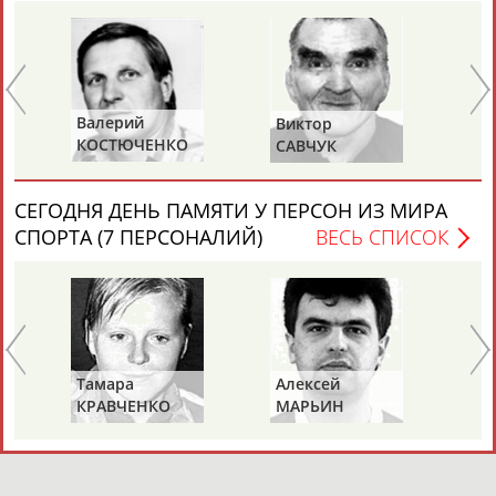
алерий
Виктор
Сергей
ОСТЮЧЕНКО
САВЧУК
СУХОРУЧЕНК
СЕГОДНЯ ДЕНЬ ПАМЯТИ У ПЕРСОН ИЗ МИРА
СПОРТА (7 ПЕРСОНАЛИЙ)
ВЕСЬ СПИСОК
амара
Алексей
Александр
РАВЧЕНКО
МАРЬИН
АЛЕХИН
СОСНОВА)