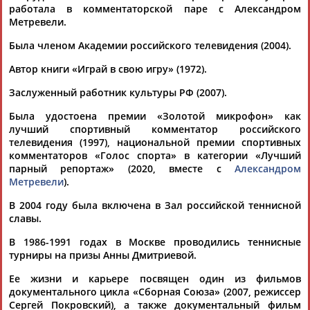
ЕЩЁ ПЕРСОНЫ
работала в комментаторской паре с Александром
Метревели.
Была членом Академии российского телевидения (2004).
24 персон из 13181
Автор книги «Играй в свою игру» (1972).
Заслуженный работник культуры РФ (2007).
ТАБЛО АКТИВНОСТИ
Была удостоена премии «Золотой микрофон» как
лучший спортивный комментатор российского
телевидения (1997), национальной премии спортивных
ЦЕЛИ ПРОЕКТА
КОНТАКТЫ
НАШИ КНОПКИ
РЕКЛАМА
комментаторов «Голос спорта» в категории «Лучший
парный репортаж» (2020, вместе с
Александром
Метревели
).
В 2004 году была включена в Зал российской теннисной
славы.
Вопросы сотрудничества и совместной деятельности
inform@infosport.ru
В 1986-1991 годах в Москве проводились теннисные
Адресов в новостной рассылке: 997
турниры на призы Анны Дмитриевой.
Подпишись
Ее жизни и карьере посвящен один из фильмов
документального цикла «Сборная Союза» (2007, режиссер
©
Стадион, 1998-2026
Сергей Покровский), а также документальный фильм