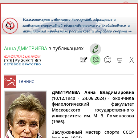
Анна ДМИТРИЕВА
в публикациях
10 августа 2026 года,
16:51
СПОРТСМЕНЫ, ТРЕНЕРЫ И СПЕЦИАЛИСТЫ
13181
персон
Расширенный поиск
Найдено:
ДМИТРИЕВА Анна Владимировна
(10.12.1940 - 24.06.2024) - окончила
филологический факультет
Теннис
Московского государственного
университета им. М. В. Ломоносова
(1966).
Аслаудин
Елена
Мария
Юлия
Заслуженный мастер спорта СССР
АБАЕВ
АБАИМОВА
АБАКУМОВА
АБАЛАКИНА
(теннис, 1964).