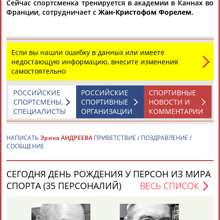
Сейчас спортсменка тренируется в академии в Каннах во
Франции, сотрудничает с
Жан-Кристофом Форелем
.
Каримжан
Аделя
Андрей
Герман
АБДРАХМАНОВ
АБДРАХМАНОВА
АБДУВАЛИЕВ
АБДУЛАЕВ
Если вы нашли ошибку в данных или имеете
недостающую информацию, внесите изменения
самостоятельно
Рамазан
Тагир
Камиль
Загалав
РОССИЙСКИЕ
РОССИЙСКИЕ
СПОРТИВНЫЕ
АБДУЛАЕВ
АБДУЛАЕВ
АБДУЛАЗИЗОВ
АБДУЛБЕКОВ
СПОРТСМЕНЫ,
СПОРТИВНЫЕ
НОВОСТИ И
СПЕЦИАЛИСТЫ
ОРГАНИЗАЦИИ
КОММЕНТАРИИ
НАПИСАТЬ
Эрика АНДРЕЕВА
ПРИВЕТСТВИЕ / ПОЗДРАВЛЕНИЕ /
Камалудин
Абдула
Магомед
Назир
СООБЩЕНИЕ
АБДУЛДАУДОВ
АБДУЛЖАЛИЛОВ
АБДУЛКАГИРОВ
АБДУЛЛАЕВ
СЕГОДНЯ ДЕНЬ РОЖДЕНИЯ У ПЕРСОН ИЗ МИРА
ЕЩЁ ПЕРСОНЫ
СПОРТА (35 ПЕРСОНАЛИЙ)
ВЕСЬ СПИСОК
24 персон из 13181