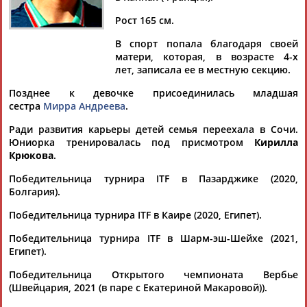
Дмитрий
Тамилла
Рамазан
Ростом
АБАРЕНОВ
АБАСОВА
АБАЧАРАЕВ
АБАШИДЗЕ
Рост 165 см.
В спорт попала благодаря своей
матери, которая, в возрасте 4-х
лет, записала ее в местную секцию.
Флюра
Татьяна
Акжана
Артур
Позднее к девочке присоединилась младшая
АББАТЕ-
АББЯСОВА
АБДИКАРИМОВА
АБДРАХМАНОВ
сестра
Мирра Андреева
.
БУЛАТОВА
Ради развития карьеры детей семья переехала в Сочи.
Юниорка тренировалась под присмотром
Кирилла
Крюкова
.
Победительница турнира ITF в Пазарджике (2020,
Болгария).
Победительница турнира ITF в Каире (2020, Египет).
Победительница турнира ITF в Шарм-эш-Шейхе (2021,
Египет).
Победительница Открытого чемпионата Вербье
(Швейцария, 2021 (в паре с Екатериной Макаровой)).