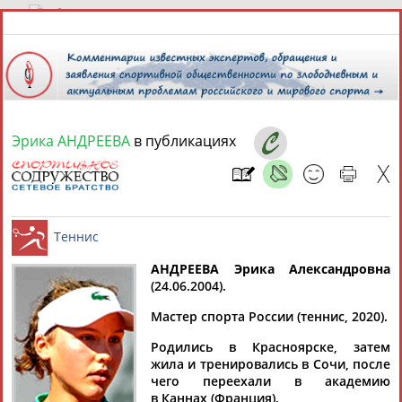
6 августа 2026 года,
13:26
СПОРТСМЕНЫ, ТРЕНЕРЫ И СПЕЦИАЛИСТЫ
Эрика АНДРЕЕВА
в публикациях
13181
персон
Расширенный поиск
Найдено:
АНДРЕЕВА Эрика Александровна
(24.06.2004).
Аслаудин
Елена
Мария
Юлия
Теннис
АБАЕВ
АБАИМОВА
АБАКУМОВА
АБАЛАКИНА
Мастер спорта России (теннис, 2020).
Родились в Красноярске, затем
жила и тренировались в Сочи, после
чего переехали в академию
в Каннах (Франция).