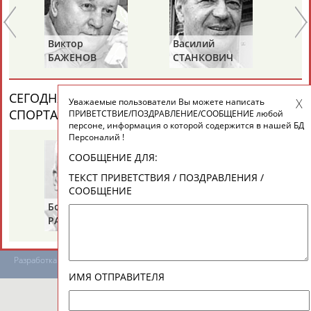
Виктор
Василий
Ев
ТАБЛО АКТИВНОСТИ
БАЖЕНОВ
СТАНКОВИЧ
З
ЦЕЛИ ПРОЕКТА
КОНТАКТЫ
НАШИ КНОПКИ
РЕКЛАМА
СЕГОДНЯ ДЕНЬ ПАМЯТИ У ПЕРСОН ИЗ МИРА
Уважаемые пользователи Вы можете написать
СПОРТА (4 ПЕРСОНАЛИЙ)
ВЕСЬ СПИСОК
ПРИВЕТСТВИЕ/ПОЗДРАВЛЕНИЕ/СООБЩЕНИЕ любой
персоне, информация о которой содержится в нашей БД
Персоналий !
СООБЩЕНИЕ ДЛЯ:
Вопросы сотрудничества и совместной деятельности
inform@infosport.ru
ТЕКСТ ПРИВЕТСТВИЯ / ПОЗДРАВЛЕНИЯ /
СООБЩЕНИЕ
Адресов в новостной рассылке: 996
Борис
Галина
Ах
Подпишись
РАЗИНСКИЙ
ЗИНЧЕНКО
АН
©
Стадион, 1998-2026
Разработка и поддержка ООО НАИТ «Стадион»
ИМЯ ОТПРАВИТЕЛЯ