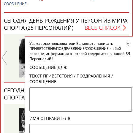
ЕЩЁ ПЕРСОНЫ
СООБЩЕНИЕ
СЕГОДНЯ ДЕНЬ РОЖДЕНИЯ У ПЕРСОН ИЗ МИРА
24 персон из 13181
СПОРТА (25 ПЕРСОНАЛИЙ)
ВЕСЬ СПИСОК
Уважаемые пользователи Вы можете написать
ТАБЛО АКТИВНОСТИ
ПРИВЕТСТВИЕ/ПОЗДРАВЛЕНИЕ/СООБЩЕНИЕ любой
персоне, информация о которой содержится в нашей БД
Персоналий !
ЦЕЛИ ПРОЕКТА
КОНТАКТЫ
НАШИ КНОПКИ
РЕКЛАМА
Ольга
Ольга
Се
СООБЩЕНИЕ ДЛЯ:
Е
КНЯЗЕВА
БЕЛОВА
ЛА
ТЕКСТ ПРИВЕТСТВИЯ / ПОЗДРАВЛЕНИЯ /
СООБЩЕНИЕ
СЕГОДНЯ ДЕНЬ ПАМЯТИ У ПЕРСОН ИЗ МИРА
СПОРТА (2 ПЕРСОНАЛИЙ)
ВЕСЬ СПИСОК
Вопросы сотрудничества и совместной деятельности
inform@infosport.ru
Адресов в новостной рассылке: 996
Подпишись
ИМЯ ОТПРАВИТЕЛЯ
©
Стадион, 1998-2026