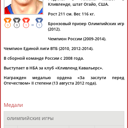
Кливленде, штат Огайо, США.
Рост 211 см. Вес 116 кг.
Бронзовый призер Олимпийских игр
=
Дмитрий
Тамилла
Рамазан
Ростом
0
0
1
1
(2012).
АБАРЕНОВ
АБАСОВА
АБАЧАРАЕВ
АБАШИДЗЕ
Чемпион России (2009-2014).
Чемпион Единой лиги ВТБ (2010, 2012-2014).
В сборной команде России с 2008 года.
Флюра
Татьяна
Акжана
Артур
АББАТЕ-
АББЯСОВА
АБДИКАРИМОВА
АБДРАХМАНОВ
Выступает в НБА за клуб «Кливленд Кавальерс».
БУЛАТОВА
Награжден медалью ордена «За заслуги перед
Отечеством» II степени (13 августа 2012 года).
Медали
ОЛИМПИЙСКИЕ ИГРЫ