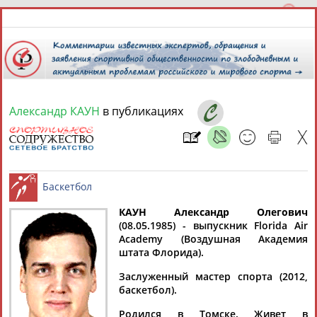
Александр КАУН
в публикациях
9 августа 2026 года,
18:32
СПОРТСМЕНЫ, ТРЕНЕРЫ И СПЕЦИАЛИСТЫ
13181
персон
Расширенный поиск
Найдено:
КАУН Александр Олегович
(08.05.1985) - выпускник Florida Air
Academy (Воздушная Академия
Баскетбол
штата Флорида).
Заслуженный мастер спорта (2012,
баскетбол).
Аслаудин
Елена
Мария
Юлия
АБАЕВ
АБАИМОВА
АБАКУМОВА
АБАЛАКИНА
Родился в Томске. Живет в