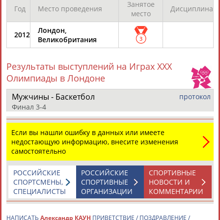
Занятое
Год
Место проведения
Дисциплина
место
Лондон,
2012
Великобритания
3
Результаты выступлений на Играх XXX
Каримжан
Аделя
Андрей
Герман
Олимпиады в Лондоне
АБДРАХМАНОВ
АБДРАХМАНОВА
АБДУВАЛИЕВ
АБДУЛАЕВ
Мужчины - Баскетбол
протокол
Финал 3-4
Рамазан
Тагир
Камиль
Загалав
Если вы нашли ошибку в данных или имеете
АБДУЛАЕВ
АБДУЛАЕВ
АБДУЛАЗИЗОВ
АБДУЛБЕКОВ
недостающую информацию, внесите изменения
самостоятельно
РОССИЙСКИЕ
РОССИЙСКИЕ
СПОРТИВНЫЕ
СПОРТСМЕНЫ,
СПОРТИВНЫЕ
НОВОСТИ И
Камалудин
Абдула
Магомед
Назир
СПЕЦИАЛИСТЫ
ОРГАНИЗАЦИИ
КОММЕНТАРИИ
АБДУЛДАУДОВ
АБДУЛЖАЛИЛОВ
АБДУЛКАГИРОВ
АБДУЛЛАЕВ
НАПИСАТЬ
Александр КАУН
ПРИВЕТСТВИЕ / ПОЗДРАВЛЕНИЕ /