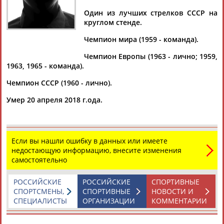
Один из лучших стрелков СССР на
круглом стенде.
Чемпион мира (1959 - команда).
Дмитрий
Тамилла
Рамазан
Ростом
АБАРЕНОВ
АБАСОВА
АБАЧАРАЕВ
АБАШИДЗЕ
Чемпион Европы (1963 - лично; 1959,
1963, 1965 - команда).
Чемпион СССР (1960 - лично).
Умер 20 апреля 2018 г.ода.
Флюра
Татьяна
Акжана
Артур
АББАТЕ-
АББЯСОВА
АБДИКАРИМОВА
АБДРАХМАНОВ
БУЛАТОВА
Если вы нашли ошибку в данных или имеете
недостающую информацию, внесите изменения
самостоятельно
РОССИЙСКИЕ
РОССИЙСКИЕ
СПОРТИВНЫЕ
СПОРТСМЕНЫ,
СПОРТИВНЫЕ
НОВОСТИ И
СПЕЦИАЛИСТЫ
ОРГАНИЗАЦИИ
КОММЕНТАРИИ