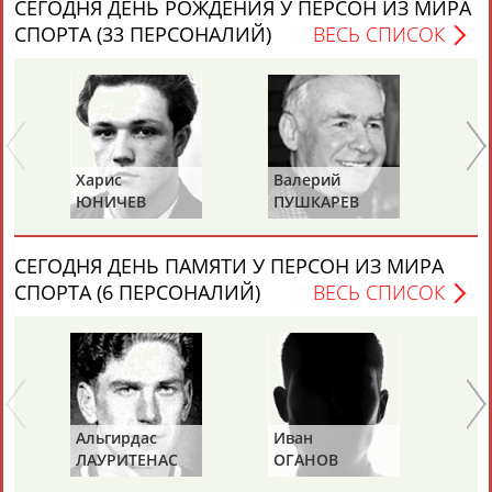
СЕГОДНЯ ДЕНЬ РОЖДЕНИЯ У ПЕРСОН ИЗ МИРА
СПОРТА (33 ПЕРСОНАЛИЙ)
ВЕСЬ СПИСОК
Каримжан
Аделя
Андрей
Герман
Харис
Валерий
Ва
АБДРАХМАНОВ
АБДРАХМАНОВА
АБДУВАЛИЕВ
АБДУЛАЕВ
ЮНИЧЕВ
ПУШКАРЕВ
И
СЕГОДНЯ ДЕНЬ ПАМЯТИ У ПЕРСОН ИЗ МИРА
Рамазан
Тагир
Камиль
Загалав
СПОРТА (6 ПЕРСОНАЛИЙ)
ВЕСЬ СПИСОК
АБДУЛАЕВ
АБДУЛАЕВ
АБДУЛАЗИЗОВ
АБДУЛБЕКОВ
Камалудин
Абдула
Магомед
Назир
АБДУЛДАУДОВ
АБДУЛЖАЛИЛОВ
АБДУЛКАГИРОВ
АБДУЛЛАЕВ
Альгирдас
Иван
Бо
ЛАУРИТЕНАС
ОГАНОВ
Ц