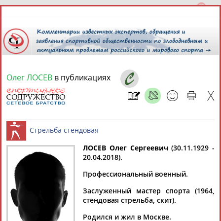
Олег ЛОСЕВ
в публикациях
7 августа 2026 года,
05:10
СПОРТСМЕНЫ, ТРЕНЕРЫ И СПЕЦИАЛИСТЫ
13181
персон
Расширенный поиск
Найдено:
ЛОСЕВ Олег Сергеевич
(30.11.1929 -
20.04.2018).
Стрельба стендовая
Профессиональный военный.
Заслуженный мастер спорта (1964,
стендовая стрельба, скит).
Аслаудин
Елена
Мария
Юлия
АБАЕВ
АБАИМОВА
АБАКУМОВА
АБАЛАКИНА
Родился и жил в Москве.