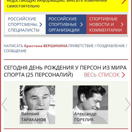
недостающую информацию, внесите изменения
самостоятельно
РОССИЙСКИЕ
РОССИЙСКИЕ
СПОРТИВНЫЕ
СПОРТСМЕНЫ,
СПОРТИВНЫЕ
НОВОСТИ И
СПЕЦИАЛИСТЫ
ОРГАНИЗАЦИИ
КОММЕНТАРИИ
Каримжан
Аделя
Андрей
Герман
НАПИСАТЬ
Кристина ВЕРШИНИНА
ПРИВЕТСТВИЕ / ПОЗДРАВЛЕНИЕ /
АБДРАХМАНОВ
АБДРАХМАНОВА
АБДУВАЛИЕВ
АБДУЛАЕВ
СООБЩЕНИЕ
СЕГОДНЯ ДЕНЬ РОЖДЕНИЯ У ПЕРСОН ИЗ МИРА
СПОРТА (25 ПЕРСОНАЛИЙ)
ВЕСЬ СПИСОК
Рамазан
Тагир
Камиль
Загалав
АБДУЛАЕВ
АБДУЛАЕВ
АБДУЛАЗИЗОВ
АБДУЛБЕКОВ
Камалудин
Абдула
Магомед
Назир
Валерий
Александр
Зу
АБДУЛДАУДОВ
АБДУЛЖАЛИЛОВ
АБДУЛКАГИРОВ
АБДУЛЛАЕВ
ТАРАКАНОВ
ГОРЕЛИК
СА