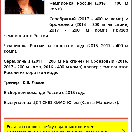
Чемпионка России (2016 - 400 м
комп).
Серебряный (2017 - 400 м комп) и
бронзовый (2014 - 200 м на спине;
Дмитрий
Тамилла
Рамазан
Ростом
2017 - 200 м комп) призер
АБАРЕНОВ
АБАСОВА
АБАЧАРАЕВ
АБАШИДЗЕ
чемпионатов России.
Чемпионка России на короткой воде (2015, 2017 - 400 м
комп).
Флюра
Татьяна
Акжана
Артур
Серебряный (2011 - 200 м на спине) и бронзовый (2016,
АББАТЕ-
АББЯСОВА
АБДИКАРИМОВА
АБДРАХМАНОВ
2017 - 200 м комп; 2016 - 400 м комп) призер чемпионатов
БУЛАТОВА
России на короткой воде.
Тренер -
С.В. Ляхов
.
В сборной команде России с 2015 года.
Выступает за ЦСП СКЮ ХМАО-Югры (Ханты-Мансийск).
Если вы нашли ошибку в данных или имеете