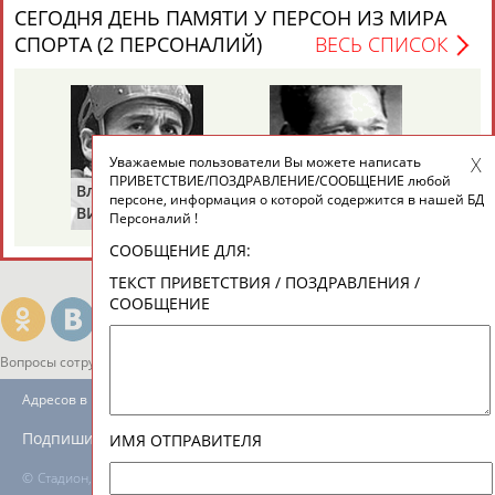
ЕЩЁ ПЕРСОНЫ
СЕГОДНЯ ДЕНЬ ПАМЯТИ У ПЕРСОН ИЗ МИРА
СПОРТА (2 ПЕРСОНАЛИЙ)
ВЕСЬ СПИСОК
24 персон из 13181
Уважаемые пользователи Вы можете написать
ТАБЛО АКТИВНОСТИ
ПРИВЕТСТВИЕ/ПОЗДРАВЛЕНИЕ/СООБЩЕНИЕ любой
Владимир
Володар
персоне, информация о которой содержится в нашей БД
ВИКУЛОВ
ЗВЕЗДКИН
Персоналий !
ЦЕЛИ ПРОЕКТА
КОНТАКТЫ
НАШИ КНОПКИ
РЕКЛАМА
СООБЩЕНИЕ ДЛЯ:
ТЕКСТ ПРИВЕТСТВИЯ / ПОЗДРАВЛЕНИЯ /
СООБЩЕНИЕ
Вопросы сотрудничества и совместной деятельности
inform@infosport.ru
Адресов в новостной рассылке: 996
Подпишись
ИМЯ ОТПРАВИТЕЛЯ
©
Стадион, 1998-2026