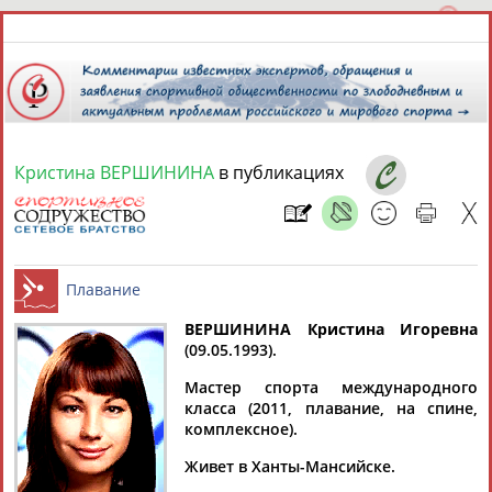
Кристина ВЕРШИНИНА
в публикациях
9 августа 2026 года,
15:47
СПОРТСМЕНЫ, ТРЕНЕРЫ И СПЕЦИАЛИСТЫ
13181
персон
Расширенный поиск
Найдено:
ВЕРШИНИНА Кристина Игоревна
(09.05.1993).
Плавание
Мастер спорта международного
класса (2011, плавание, на спине,
комплексное).
Аслаудин
Елена
Мария
Юлия
Живет в Ханты-Мансийске.
АБАЕВ
АБАИМОВА
АБАКУМОВА
АБАЛАКИНА