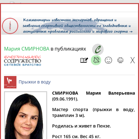
6 августа 2026 года,
21:46
СПОРТСМЕНЫ, ТРЕНЕРЫ И СПЕЦИАЛИСТЫ
Мария СМИРНОВА
в публикациях
13181
персон
Расширенный поиск
Найдено:
СМИРНОВА Мария Валерьевна
(09.06.1991).
Аслаудин
Елена
Мария
Юлия
Прыжки в воду
АБАЕВ
АБАИМОВА
АБАКУМОВА
АБАЛАКИНА
Мастер спорта (прыжки в воду,
трамплин 3 м).
Родилась и живет в Пензе.
Рост 165 см. Вес 45 кг.