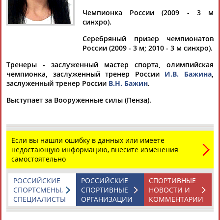
Дмитрий
Тамилла
Рамазан
Ростом
АБАРЕНОВ
АБАСОВА
АБАЧАРАЕВ
АБАШИДЗЕ
Чемпионка России (2009 - 3 м
синхро).
Серебряный призер чемпионатов
России (2009 - 3 м; 2010 - 3 м синхро).
Флюра
Татьяна
Акжана
Артур
Тренеры - заслуженный мастер спорта, олимпийская
АББАТЕ-
АББЯСОВА
АБДИКАРИМОВА
АБДРАХМАНОВ
чемпионка, заслуженный тренер России
И.В. Бажина
,
БУЛАТОВА
заслуженный тренер России
В.Н. Бажин
.
Выступает за Вооруженные силы (Пенза).
Если вы нашли ошибку в данных или имеете
недостающую информацию, внесите изменения
самостоятельно
РОССИЙСКИЕ
РОССИЙСКИЕ
СПОРТИВНЫЕ
СПОРТСМЕНЫ,
СПОРТИВНЫЕ
НОВОСТИ И
СПЕЦИАЛИСТЫ
ОРГАНИЗАЦИИ
КОММЕНТАРИИ