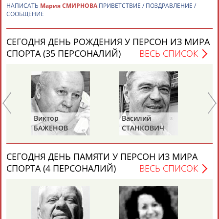
НАПИСАТЬ
Мария СМИРНОВА
ПРИВЕТСТВИЕ / ПОЗДРАВЛЕНИЕ /
СООБЩЕНИЕ
Каримжан
Аделя
Андрей
Герман
АБДРАХМАНОВ
АБДРАХМАНОВА
АБДУВАЛИЕВ
АБДУЛАЕВ
СЕГОДНЯ ДЕНЬ РОЖДЕНИЯ У ПЕРСОН ИЗ МИРА
СПОРТА (35 ПЕРСОНАЛИЙ)
ВЕСЬ СПИСОК
Рамазан
Тагир
Камиль
Загалав
АБДУЛАЕВ
АБДУЛАЕВ
АБДУЛАЗИЗОВ
АБДУЛБЕКОВ
Виктор
Василий
Ев
БАЖЕНОВ
СТАНКОВИЧ
З
Камалудин
Абдула
Магомед
Назир
АБДУЛДАУДОВ
АБДУЛЖАЛИЛОВ
АБДУЛКАГИРОВ
АБДУЛЛАЕВ
СЕГОДНЯ ДЕНЬ ПАМЯТИ У ПЕРСОН ИЗ МИРА
СПОРТА (4 ПЕРСОНАЛИЙ)
ВЕСЬ СПИСОК
ЕЩЁ ПЕРСОНЫ
24 персон из 13181