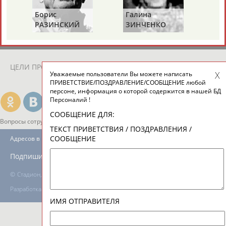
Борис
Галина
Ах
РАЗИНСКИЙ
ЗИНЧЕНКО
АН
ТАБЛО АКТИВНОСТИ
ЦЕЛИ ПРОЕКТА
КОНТАКТЫ
НАШИ КНОПКИ
РЕКЛАМА
Уважаемые пользователи Вы можете написать
ПРИВЕТСТВИЕ/ПОЗДРАВЛЕНИЕ/СООБЩЕНИЕ любой
персоне, информация о которой содержится в нашей БД
Персоналий !
СООБЩЕНИЕ ДЛЯ:
Вопросы сотрудничества и совместной деятельности
inform@infosport.ru
ТЕКСТ ПРИВЕТСТВИЯ / ПОЗДРАВЛЕНИЯ /
СООБЩЕНИЕ
Адресов в новостной рассылке: 996
Подпишись
©
Стадион, 1998-2026
Разработка и поддержка ООО НАИТ «Стадион»
ИМЯ ОТПРАВИТЕЛЯ