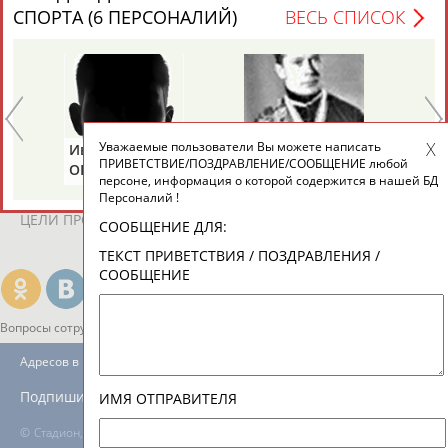
ЕЩЁ ПЕРСОНЫ
СПОРТА (6 ПЕРСОНАЛИЙ)
ВЕСЬ СПИСОК
24 персон из 13181
Уважаемые пользователи Вы можете написать
Иван
Борис
Ан
ТАБЛО АКТИВНОСТИ
ПРИВЕТСТВИЕ/ПОЗДРАВЛЕНИЕ/СООБЩЕНИЕ любой
ОГАНОВ
ЦЫБИН
Р
персоне, информация о которой содержится в нашей БД
Персоналий !
ЦЕЛИ ПРОЕКТА
КОНТАКТЫ
НАШИ КНОПКИ
РЕКЛАМА
СООБЩЕНИЕ ДЛЯ:
ТЕКСТ ПРИВЕТСТВИЯ / ПОЗДРАВЛЕНИЯ /
СООБЩЕНИЕ
Вопросы сотрудничества и совместной деятельности
inform@infosport.ru
Адресов в новостной рассылке: 996
Подпишись
ИМЯ ОТПРАВИТЕЛЯ
©
Стадион, 1998-2026