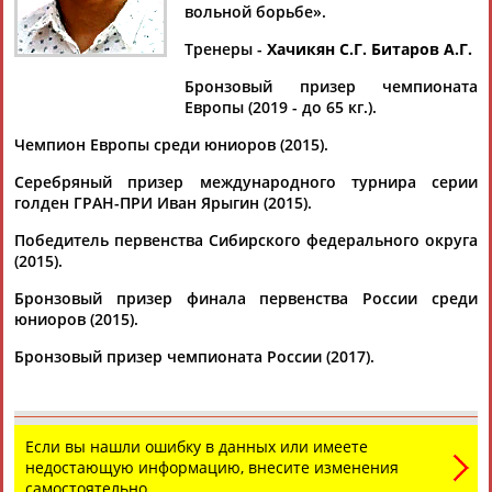
вольной борьбе».
Тренеры -
Хачикян С.Г. Битаров А.Г.
Бронзовый призер чемпионата
Дмитрий
Тамилла
Рамазан
Ростом
Европы (2019 - до 65 кг.).
АБАРЕНОВ
АБАСОВА
АБАЧАРАЕВ
АБАШИДЗЕ
Чемпион Европы среди юниоров (2015).
Серебряный призер международного турнира серии
голден ГРАН-ПРИ Иван Ярыгин (2015).
Флюра
Татьяна
Акжана
Артур
Победитель первенства Сибирского федерального округа
АББАТЕ-
АББЯСОВА
АБДИКАРИМОВА
АБДРАХМАНОВ
(2015).
БУЛАТОВА
Бронзовый призер финала первенства России среди
юниоров (2015).
Бронзовый призер чемпионата России (2017).
Если вы нашли ошибку в данных или имеете
недостающую информацию, внесите изменения
самостоятельно