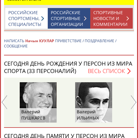
РОССИЙСКИЕ
РОССИЙСКИЕ
СПОРТИВНЫЕ
СПОРТСМЕНЫ,
СПОРТИВНЫЕ
НОВОСТИ И
СПЕЦИАЛИСТЫ
ОРГАНИЗАЦИИ
КОММЕНТАРИИ
НАПИСАТЬ
Начын КУУЛАР
ПРИВЕТСТВИЕ / ПОЗДРАВЛЕНИЕ /
Каримжан
Аделя
Андрей
Герман
СООБЩЕНИЕ
АБДРАХМАНОВ
АБДРАХМАНОВА
АБДУВАЛИЕВ
АБДУЛАЕВ
СЕГОДНЯ ДЕНЬ РОЖДЕНИЯ У ПЕРСОН ИЗ МИРА
СПОРТА (33 ПЕРСОНАЛИЙ)
ВЕСЬ СПИСОК
Рамазан
Тагир
Камиль
Загалав
АБДУЛАЕВ
АБДУЛАЕВ
АБДУЛАЗИЗОВ
АБДУЛБЕКОВ
Валерий
Валерий
Ва
Камалудин
Абдула
Магомед
Назир
ПУШКАРЕВ
ИЛЬИНЫХ
ГА
АБДУЛДАУДОВ
АБДУЛЖАЛИЛОВ
АБДУЛКАГИРОВ
АБДУЛЛАЕВ
СЕГОДНЯ ДЕНЬ ПАМЯТИ У ПЕРСОН ИЗ МИРА