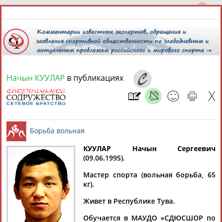
Начын КУУЛАР
в публикациях
7 августа 2026 года,
07:58
СПОРТСМЕНЫ, ТРЕНЕРЫ И СПЕЦИАЛИСТЫ
13181
персон
Расширенный поиск
Найдено:
КУУЛАР Начын Сергеевич
(09.06.1995).
Борьба вольная
Мастер спорта (вольная борьба, 65
кг).
Живет в Республике Тува.
Аслаудин
Елена
Мария
Юлия
АБАЕВ
АБАИМОВА
АБАКУМОВА
АБАЛАКИНА
Обучается в МАУДО «СДЮСШОР по